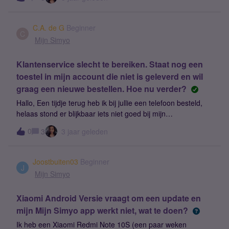
C.A. de G
Beginner
C
Mijn Simyo
Klantenservice slecht te bereiken. Staat nog een
toestel in mijn account die niet is geleverd en wil
graag een nieuwe bestellen. Hoe nu verder?
Hallo, Een tijdje terug heb ik bij jullie een telefoon besteld,
helaas stond er blijkbaar iets niet goed bij mijn
geboortedatum in mijn persoonlijke gegevens in mijn Simyo.
0
3
3 jaar geleden
De leverancier van de telefoon heeft de telefoon dus mee
terug genomen. Nu wil ik deze telefoon nog een keer
bestellen, aangezien jullie nu mijn geboortedatum hebben
Joostbuiten03
Beginner
aangepast (kon ik niet zelf doen), maar nu staat die telefoon
J
Mijn Simyo
die mee terug is genomen nog steeds als 'af te betalen'. Ik
moet deze eerst afbetalen voordat ik een nieuwe telefoon
Xiaomi Android Versie vraagt om een update en
kan bestellen, maar dat ga ik natuurlijk niet doen aangezien
mijn Mijn Simyo app werkt niet, wat te doen?
deze niet in mijn bezit is.Ik heb heel spoedig een nieuwe
telefoon nodig (eigenlijk dit weekend nog), ik heb aan jullie
Ik heb een Xiaomi Redmi Note 10S (een paar weken