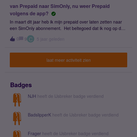
van Prepaid naar SimOnly, nu weer Prepaid
volgens de app?
In maart dit jaar heb ik mijn prepaid over laten zetten naar
een SimOnly abonnement. Het beltegoed dat ik nog op de
prepaid kaart had is gebruikt om de maandtermijnen van te
C
0
9
5 jaar geleden
betalen. Als ik op mijn.simyo.nl inlog op mijn account, staat
alles correct. Echter sinds 27 juli zegt de app op mijn
telefoon ineens dat ik geen beltegoed heb terwijl ik volgens
laat meer activiteit zien
de site nog 322 belminuten over heb en is mijn internet
tegoed nog 31 dagen geldig, terwijl volgens de site mijn
nieuwe bundels morgen ingaan.Hoe komt het ineens dat de
app verkeerde informatie doorgeeft?
Badges
NJH
heeft de IJsbreker badge verdiend
BadslipperK
heeft de IJsbreker badge verdiend
Frager
heeft de IJsbreker badge verdiend