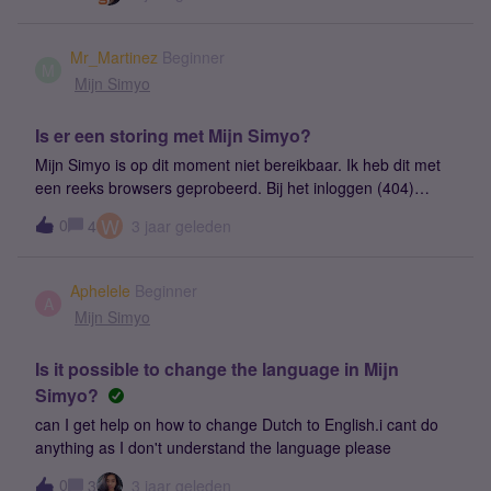
Mr_Martinez
Beginner
M
Mijn Simyo
Is er een storing met Mijn Simyo?
Mijn Simyo is op dit moment niet bereikbaar. Ik heb dit met
een reeks browsers geprobeerd. Bij het inloggen (404)
wordt verwezen naar het forum, maar ik zie geen melding,
W
0
4
3 jaar geleden
geen topic, niets. Is dit de nieuwe 2023 manier om de
klanten het donkere bos in te sturen?
Aphelele
Beginner
A
Mijn Simyo
Is it possible to change the language in Mijn
Simyo?
can I get help on how to change Dutch to English.i cant do
anything as I don't understand the language please
0
3
3 jaar geleden