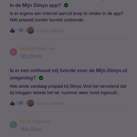
in de Mijn Simyo app?
Is er ergens een internet aan/uit knop te vinden in de app?
Heb prepaid zonder bundel zodoende.
1
3
4 jaar geleden
fabula96
Beginner
F
Mijn Simyo
Is er een onthoud mij functie voor de Mijn.Simyo.nl
omgeving?
Heb sinds vandaag prepaid bij Simyo.Vind het vervelend dat
bij inloggen steeds het tel. nummer weer moet ingevuld
worden.Kan dat niet bewaard zoals bij veel websites en
0
1
4 jaar geleden
providersgebruikelijk is ?Het wachtwoord uiteraard niet
bewaren
CarvE
Beginner
C
Mijn Simyo