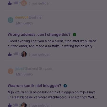
G
0
7
3 jaar geleden
mogelijkheid daarvoor, of zie ik iets over het hoofd?
demidoff
Beginner
D
Mijn Simyo
Wrong address, can I change this?
Good evening.I get you a new client, tired after work, filled
out the order, and made a mistake in writing the delivery
address of the new number. Can I somehow correct my
0
1
3 jaar geleden
mistake and enter the correct residential address?
jwbed
Startend Simyaan
J
Mijn Simyo
Waarom kan ik niet inloggen?
Mijn vrouw en ik beide kunnen niet inloggen op mijn simyo
Er staat bij beide verkeerd wachtwoord Is er storing? Wel
hier op forum kan ik inloggen Gr jo
0
3
3 jaar geleden