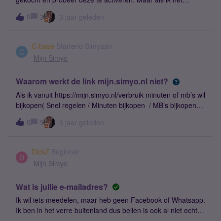
contract wil bevestigen, geeft hij aan dat dat niet kan en dat
0
3
3 jaar geleden
ik het later opnieuw moet proberen. Volgens mij is het
nummer al wel overgezet, want ik kreeg vandaag een
melding dat mijn oude sim geen contact meer had. In de
C-base
Startend Simyaan
mijn simyo app staat echter nog steeds dat de aanvraag
C
Mijn Simyo
over de overzetting naar de provider is gestuurd.Heeft
iemand een idee wat er aan de hand is en hoe ik het op kan
Waarom werkt de link mijn.simyo.nl niet?
lossen? Vriendelijke groeten Admin: Titel aangepast
vanwege vindbaarheid.
Als ik vanuit https://mijn.simyo.nl/verbruik minuten of mb’s wil
bijkopen( Snel regelen / Minuten bijkopen / MB’s bijkopen
https://mijn.simyo.nl/mbs-bijkopen )krijg ik een melding dat
0
3
3 jaar geleden
de pagina niet bestaatAdmin: Titel aangepast vanwege
vindbaarheid.
DickZ
Beginner
D
Mijn Simyo
Wat is jullie e-mailadres?
Ik wil iets meedelen, maar heb geen Facebook of Whatsapp.
Ik ben in het verre buitenland dus bellen is ook al niet echt
een optie. Gewoon email zou geweldig zijn maar ik zie geen