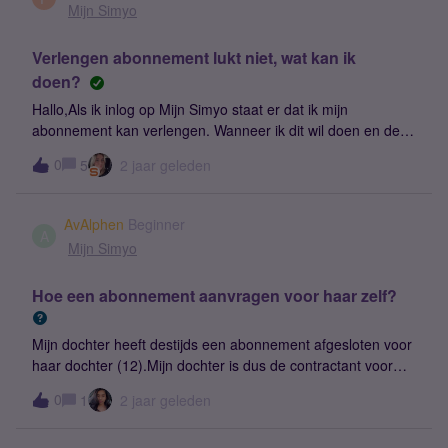
Mijn Simyo
Verlengen abonnement lukt niet, wat kan ik
doen?
Hallo,Als ik inlog op Mijn Simyo staat er dat ik mijn
abonnement kan verlengen. Wanneer ik dit wil doen en de
bundels en looptijd gekozen heb kan ik echter niet op de
0
5
2 jaar geleden
knop ‘Kies deze bundels’ of ‘Bestellen’ klikken. Deze blijft
niet aan te klikken wat ik ook probeer. Weet iemand hoe dit
komt en hoe ik dit op kan lossen? Bedankt!
AvAlphen
Beginner
A
Mijn Simyo
Hoe een abonnement aanvragen voor haar zelf?
Mijn dochter heeft destijds een abonnement afgesloten voor
haar dochter (12).Mijn dochter is dus de contractant voor
mijn kleindochter.Ze heeft op haar telefoon de Simyo app
0
1
2 jaar geleden
staan en deze staat ook op de telefoon van mijn
kleindochter.Nu wilt mijn dochter zelf ook overstappen naar