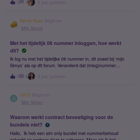
bedankt !!
0
1
3 jaar geleden
van je contract is niet gelukt, probeer het later
opnieuw.'.Graag zo snel mogelijk een oplossing. PS: Ik zie
dit probleem bij meerdere mensen op internet. Waar gaat dit
Berrie Kaas
Beginner
mis?Groet,J
Mijn Simyo
Met het tijdelijk 06 nummer inloggen, hoe werkt
dit?
Ik log nu met het tijdelijke 06 nummer in, dit zowel bij ‘mijn
Simyo’ als op dit forum. Veranderd dat (inlog)nummer
automatisch nadat het nummerbehoud uitgevoerd wordt en
0
4
3 jaar geleden
mijn bestaande 06 nummer weer actief wordt? Heb veel
nageplozen maar geen antwoordt kunnen vinden. De sim
met mijn (tijdelijke) Simyo 06 nummer is inmiddels
Gh15
Beginner
geactiveerd en werkt naar behoren.
G
Mijn Simyo
Waarom werkt contract bevestiging voor de
bundels niet?
Hallo, Ik heb een sim only bundel met nummerbehoud
gekocht en probeer deze te activeren. Maar als ik het