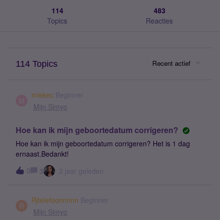
114
483
Topics
Reacties
Recent actief
114 Topics
miekec
Beginner
M
Mijn Simyo
Hoe kan ik mijn geboortedatum corrigeren?
Hoe kan ik mijn geboortedatum corrigeren? Het is 1 dag
ernaast.Bedankt!
0
3
2 jaar geleden
Rjtelefoonnnnn
Beginner
R
Mijn Simyo