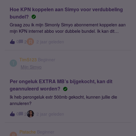
Hoe KPN koppelen aan Simyo voor verdubbeling
bundel?
Graag zou ik mijn Simonly Simyo abonnement koppelen aan
mijn KPN internet abbo voor dubbele bundel. Ik kan dit
alleen doen bij het afsluiten van een nieuw abonnement. De
R
0
2
2 jaar geleden
link op KPN.nl is dood. Kan ik op een bestaand abonnement
koppelen? Zo ja, hoe?
TimS123
Beginner
T
Mijn Simyo
Per ongeluk EXTRA MB’s bijgekocht, kan dit
geannuleerd worden?
Ik heb perongeluk extr 500mb gekocht, kunnen jullie die
annuleren?
0
2
2 jaar geleden
Pistache
Beginner
P