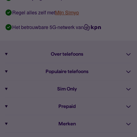
Regel alles zelf met
Mijn Simyo
Het betrouwbare 5G-netwerk van
Over telefoons
Abonnement met telefoon
Populaire telefoons
Informatie over telefoons
Pixel 10
Sim Only
Alle telefoons
Pixel 9a
Sim Only
Prepaid
iPhone 16
Sim Only internet
Prepaid
iPhone 16e
Merken
Onbeperkt bellen
Bestel Prepaid simkaart
iPhone 15
Apple