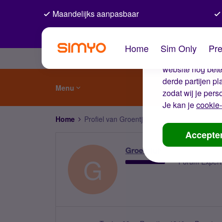
Maandelijks aanpasbaar
De coo
Home
Sim Only
Pre
Wij gebruiken co
website nog beter
derde partijen p
Menu
zodat wij je pers
Je kan je
cookie-
Home
Profiel van Groentjuh
Accepte
Groentjuh
G
Forum Expert