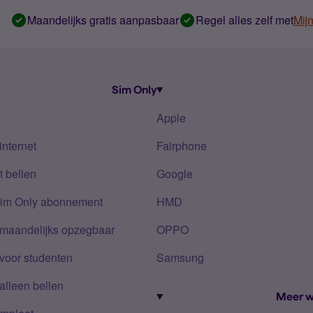
Maandelijks gratis aanpasbaar
Regel alles zelf met
Mij
Sim Only
Apple
internet
Fairphone
 bellen
Google
Sim Only abonnement
HMD
 maandelijks opzegbaar
OPPO
voor studenten
Samsung
alleen bellen
Meer w