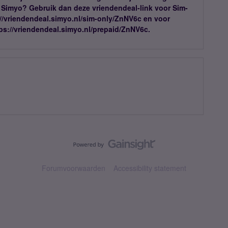
j Simyo? Gebruik dan deze vriendendeal-link voor Sim-
://vriendendeal.simyo.nl/sim-only/ZnNV6c en voor
tps://vriendendeal.simyo.nl/prepaid/ZnNV6c.
Forumvoorwaarden
Accessibility statement