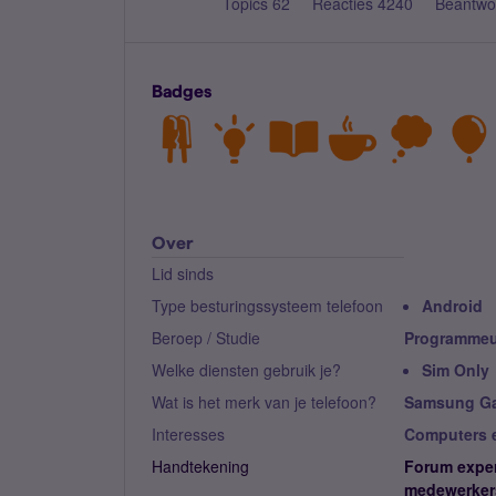
Topics 62
Reacties 4240
Beantwo
Badges
Over
Lid sinds
Type besturingssysteem telefoon
Android
Beroep / Studie
Programmeu
Welke diensten gebruik je?
Sim Only
Wat is het merk van je telefoon?
Samsung Ga
Interesses
Computers en
Handtekening
Forum exper
medewerkers