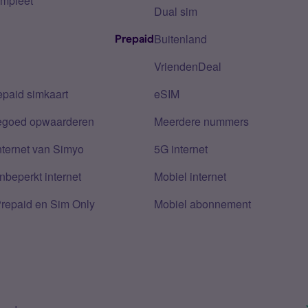
mpleet
Dual sim
Buitenland
Prepaid
VriendenDeal
epaid simkaart
eSIM
tegoed opwaarderen
Meerdere nummers
nternet van Simyo
5G internet
nbeperkt internet
Mobiel internet
Prepaid en Sim Only
Mobiel abonnement