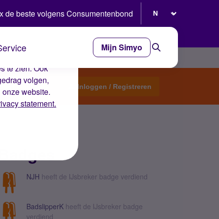
Selecteer taal
x de beste volgens Consumentenbond
Service
Mijn Simyo
e ervaring op de
s te zien. Ook
gedrag volgen,
Start een topic
Inloggen / Registreren
n onze website.
rivacy statement.
Badges
NJH
heeft de IJsbreker badge verdiend
BadslipperK
heeft de IJsbreker badge
verdiend