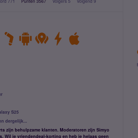
ord 771
Punten 3567
Volgers
5
Volgend
9
r
laxy S25
 dergelijk...
ts zijn behulpzame klanten. Moderatoren zijn Simyo
. Wil je vriendendeal-korting en heb je helaas geen