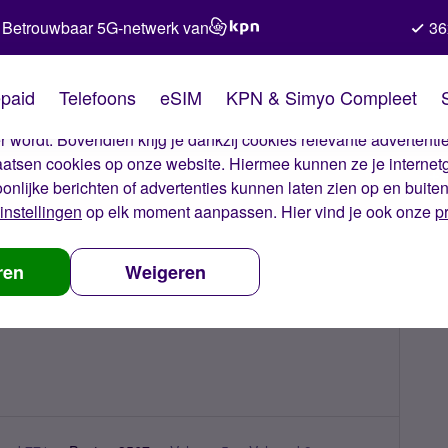
Betrouwbaar 5G-netwerk van
36
kies van Simyo
paid
Telefoons
eSIM
KPN & Simyo Compleet
okies op onze website. Met deze cookies zorgen wij ervoor dat j
 wordt. Bovendien krijg je dankzij cookies relevante advertentie
laatsen cookies op onze website. Hiermee kunnen ze je internet
oonlijke berichten of advertenties kunnen laten zien op en buite
instellingen
op elk moment aanpassen. Hier vind je ook onze
p
ren
Weigeren