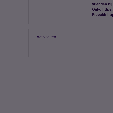
vrienden bi
Only: https
Prepaid: ht
Activiteiten