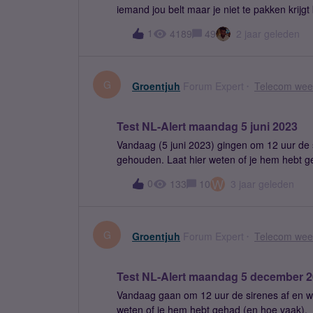
iemand jou belt maar je niet te pakken krijg
moment bel je dan naar 1233 om je voicemail af te luisteren. Tegen
1
4189
49
2 jaar geleden
technologie om je voicemail visueel te maken
klikken om 'm af te spelen. Je bladert dan d
hoe dat er dan uit ziet. Mijn vraag is: lijkt dat je een prettige toevoeging? Zou je graag gebruik maken
van visual voicemail? Als je naar beneden scrollt, kun je stemm
G
Groentjuh
Forum Expert
Telecom weet
Jihane
Test NL-Alert maandag 5 juni 2023
Vandaag (5 juni 2023) gingen om 12 uur de si
gehouden. Laat hier weten of je hem hebt g
W
0
133
10
3 jaar geleden
G
Groentjuh
Forum Expert
Telecom weet
Test NL-Alert maandag 5 december 
Vandaag gaan om 12 uur de sirenes af en wor
weten of je hem hebt gehad (en hoe vaak).