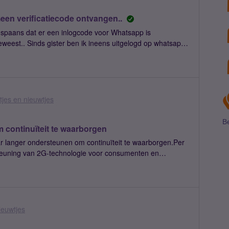
n verificatiecode ontvangen..
t spaans dat er een inlogcode voor Whatsapp is
geweest.. Sinds gister ben ik ineens uitgelogd op whatsapp
et opnieuw inloggen. Kunnen jullie zien wie mijn
kan ik doen zodat ik weer kan inloggen?Moderator: titel
lijkheid.
jes en nieuwtjes
Be
 continuïteit te waarborgen
aar langer ondersteunen om continuïteit te waarborgen.Per
euning van 2G-technologie voor consumenten en
gebruikers blijft om zo snel mogelijk de overstap te maken
n
 alleen stabieler en sneller, maar ook veiliger.
ieuwtjes