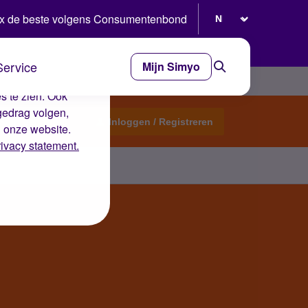
Selecteer taal
x de beste volgens Consumentenbond
Service
Mijn Simyo
e ervaring op de
s te zien. Ook
gedrag volgen,
Start een topic
Inloggen / Registreren
n onze website.
rivacy statement.