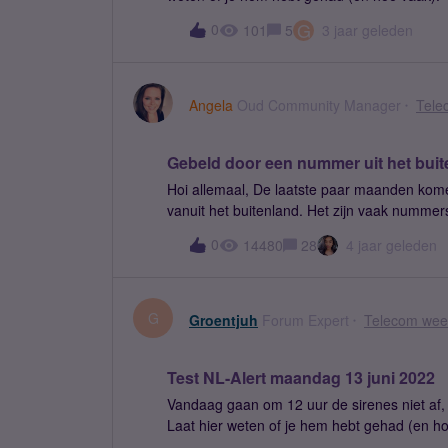
G
0
101
5
3 jaar geleden
Angela
Oud Community Manager
Tele
Gebeld door een nummer uit het buit
Hoi allemaal, De laatste paar maanden komen er steeds meer vragen binnen over onbekende bellers
vanuit het buitenland. Het zijn vaak nummers
hebt wonen. Denk hierbij aan bijvoorbeeld:
0
14480
28
4 jaar geleden
belletje krijgt, wint de nieuwsgierigheid het vaak en neem 
niet nieuw, maar de laatste tijd wel opvallen
wordt gebeld door een onbekend buitenland
je hebt opgenomen, wordt er opgehangen. Ji
G
Groentjuh
Forum Expert
Telecom weet
De mensen achter deze diensten hopen vervol
gaat de teller lopen en kun je voor hoge kos
Test NL-Alert maandag 13 juni 2022
Vandaag gaan om 12 uur de sirenes niet af, 
Laat hier weten of je hem hebt gehad (en ho
over NL-Alert in het Oekraïens en Russisch t