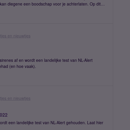
t kan diegene een boodschap voor je achterlaten. Op dit
woordig bestaat er nieuwe
. Je kunt dan naar elk voicemailbericht kijken en op 'play'
oor je voicemailberichten. Onderin deze post kun je zien
en! Laat het mij weten! Groetjes,
jes en nieuwtjes
renes af en wordt een landelijke test van NL-Alert
ehad (en hoe vaak).
jes en nieuwtjes
2022
dt een landelijke test van NL-Alert gehouden. Laat hier