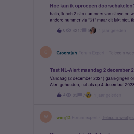
Hoe kan ik oproepen doorschakelen
hallo, ik heb 2 sim nummers van simyo en w
andere nummer via *61* maar dit lukt niet, 
0
4317
5
1 jaar geleden
G
Groentjuh
Forum Expert
Telecom weet
Test NL-Alert maandag 2 december 
Vandaag (2 december 2024) gaan/gingen om 1
Alert gehouden, net als op 4 december 2023
hoe vaak).De volgens test is op 2 juni 2025!
4
83
7
1 jaar geleden
W
wimj12
Forum expert
Telecom weetjes