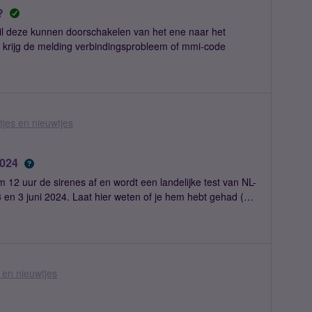
?
il deze kunnen doorschakelen van het ene naar het
ik krijg de melding verbindingsprobleem of mmi-code
jes en nieuwtjes
2024
2 uur de sirenes af en wordt een landelijke test van NL-
 en 3 juni 2024. Laat hier weten of je hem hebt gehad (en
 en nieuwtjes