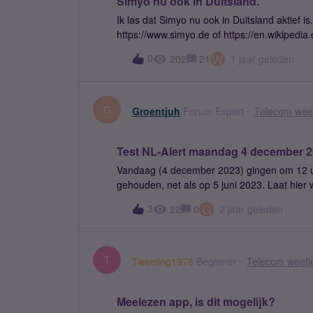
Simyo nu ook in Duitsland.
Ik las dat Simyo nu ook in Duitsland aktief is
https://www.simyo.de of https://en.wikipedia.
W
0
202
21
1 jaar geleden
G
Groentjuh
Forum Expert
Telecom weet
Test NL-Alert maandag 4 december 
Vandaag (4 december 2023) gingen om 12 uur
gehouden, net als op 5 juni 2023. Laat hier
G
3
22
0
2 jaar geleden
T
Tweeling1978
Beginner
Telecom weetje
Meelezen app, is dit mogelijk?