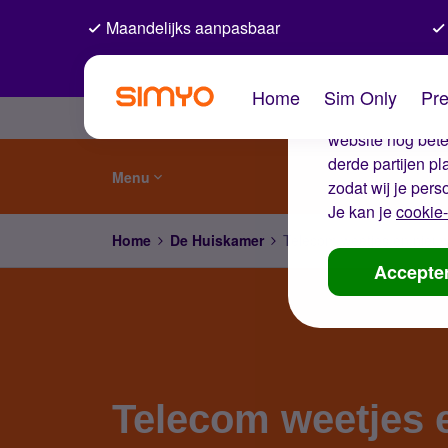
Maandelijks aanpasbaar
De coo
Home
Sim Only
Pre
Wij gebruiken co
website nog beter
derde partijen p
Menu
zodat wij je pers
Je kan je
cookie-
Home
De Huiskamer
Telecom weetjes en nieuw
Accepte
Telecom weetjes 