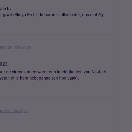
.Zie bv
org/wiki/Simyo.En bij de buren is alles beter, dus met 5g.
jes en nieuwtjes
2023
 de sirenes af en wordt een landelijke test van NL-Alert
 weten of je hem hebt gehad (en hoe vaak).
s en nieuwtjes