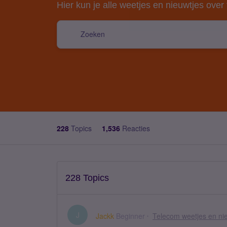
Hier kun je alle weetjes en nieuwtjes over
228
Topics
1,536
Reacties
228 Topics
J
Jackk
Beginner
Telecom weetjes en ni