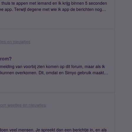
en thuis te appen met iemand en ik krijg binnen 5 seconden
e app. Terwijl degene met wie ik app de berichten nog
jes en nieuwtjes
arom?
 melding van voorbij zien komen op dit forum, maar als ik
ok kunnen overkomen. Dit, omdat en Simyo gebruik maakt
n post voorbij zie komen, waarbij klanten al dan niet op
rator, zelf aan de APN-instellingen gaan morrelen, wat
 niet werkt.Echter, dit zou volgens een onderzoek van een
t, de oorzaak zijn, waardoor gebruikers van een
aren. Zie hier het complete artikel: KPN stond voor
com weetjes en nieuwtjes
ft een vergelijkbare ervaring?@Groentjuh Heb jij hier