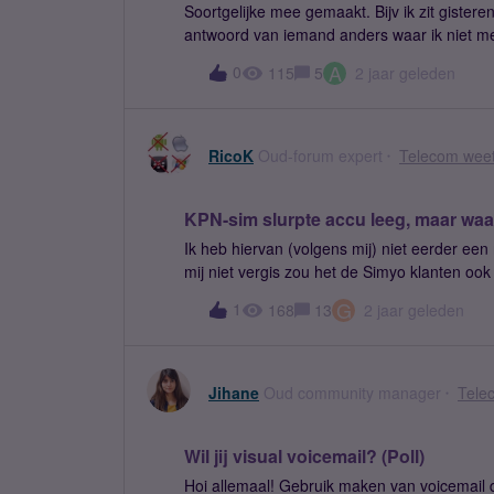
Soortgelijke mee gemaakt. Bijv ik zit gister
antwoord van iemand anders waar ik niet me
niet eens gelezen heeft. Hoe kan dat?
A
0
115
5
2 jaar geleden
RicoK
Oud-forum expert
Telecom weet
KPN-sim slurpte accu leeg, maar wa
Ik heb hiervan (volgens mij) niet eerder een
mij niet vergis zou het de Simyo klanten o
van het KPN-Netwerk en ik wél regelmatig ee
G
1
168
13
2 jaar geleden
verzoek van een mede-forummer of een Mode
soms ook niet anders kan, omdat het anders
Tweaker op Tweakers.net, kort door de boch
willekeurige telefoon wel een accu-drain erv
Jihane
Oud community manager
Tele
raadsel, tweaker kwam met oplossing.Wie hee
kennis/weet van?
Wil jij visual voicemail? (Poll)
Hoi allemaal! Gebruik maken van voicemail doen veel mensen. Je spreekt dan een berichtje in, en als