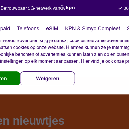
Betrouwbaar 5G-netwerk van
36
kies van Simyo
paid
Telefoons
eSIM
KPN & Simyo Compleet
okies op onze website. Met deze cookies zorgen wij ervoor dat j
 wordt. Bovendien krijg je dankzij cookies relevante advertentie
laatsen cookies op onze website. Hiermee kunnen ze je internet
oonlijke berichten of advertenties kunnen laten zien op en buite
instellingen
op elk moment aanpassen. Hier vind je ook onze
p
tjes
ren
Weigeren
en nieuwtjes