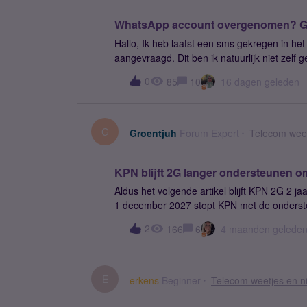
WhatsApp account overgenomen? Gee
Hallo, Ik heb laatst een sms gekregen in he
aangevraagd. Dit ben ik natuurlijk niet zelf 
en kan ik geen nieuwe code aanvragen voor h
0
85
10
16 dagen geleden
nummer heeft proberen te gebruiken en wat 
aangepast voor betere vindbaarheid en duide
G
Groentjuh
Forum Expert
Telecom weet
KPN blijft 2G langer ondersteunen om
Aldus het volgende artikel blijft KPN 2G 2 j
1 december 2027 stopt KPN met de onderst
bedrijven. Het advies aan de resterende 2G-
2
166
6
4 maanden gelede
naar nieuwe technologieën. 4G en 5G zijn niet
E
erkens
Beginner
Telecom weetjes en n