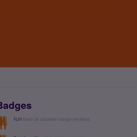
Badges
NJH
heeft de IJsbreker badge verdiend