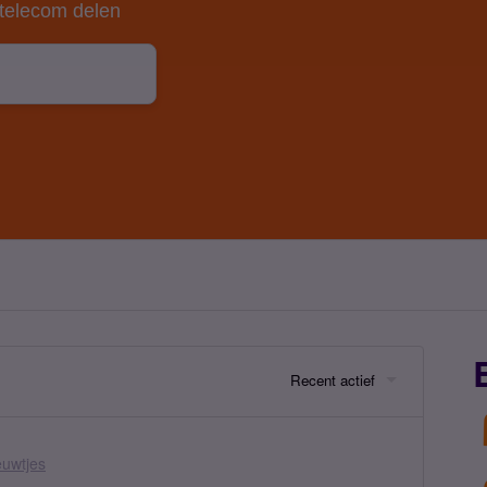
 telecom delen
Recent actief
euwtjes