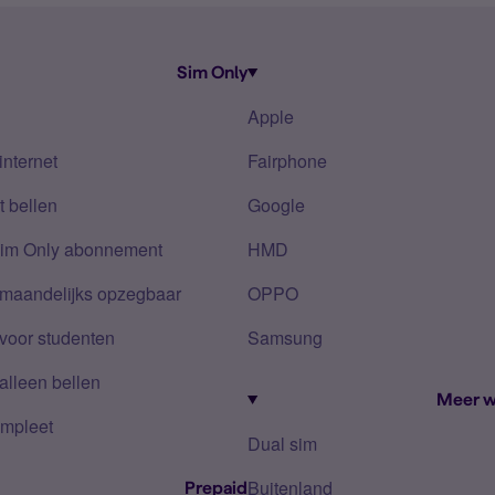
Sim Only
Apple
internet
Fairphone
 bellen
Google
Sim Only abonnement
HMD
 maandelijks opzegbaar
OPPO
voor studenten
Samsung
alleen bellen
Meer w
mpleet
Dual sim
Buitenland
Prepaid