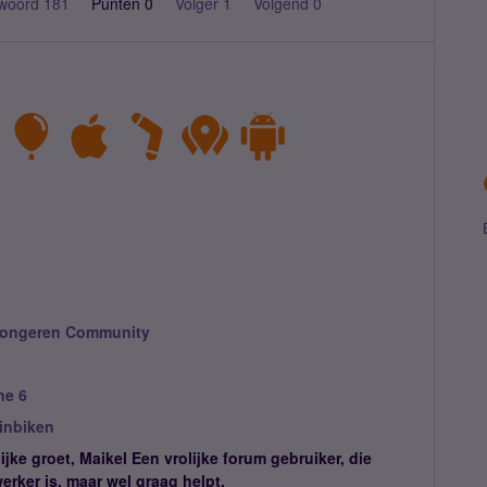
woord 181
Punten 0
Volger
1
Volgend
0
ongeren Community
ne 6
inbiken
ijke groet, Maikel Een vrolijke forum gebruiker, die
rker is, maar wel graag helpt.