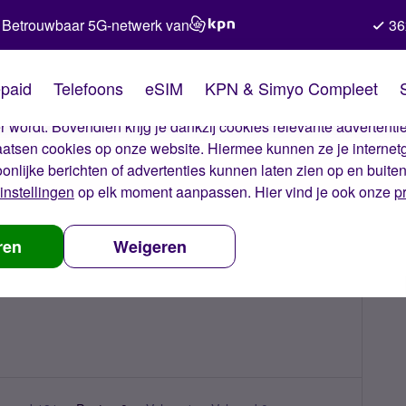
Betrouwbaar 5G-netwerk van
36
kies van Simyo
paid
Telefoons
eSIM
KPN & Simyo Compleet
okies op onze website. Met deze cookies zorgen wij ervoor dat j
 wordt. Bovendien krijg je dankzij cookies relevante advertentie
laatsen cookies op onze website. Hiermee kunnen ze je internet
oonlijke berichten of advertenties kunnen laten zien op en buite
instellingen
op elk moment aanpassen. Hier vind je ook onze
p
ren
Weigeren