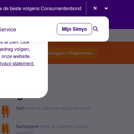
Selecteer taal
x de beste volgens Consumentenbond
Service
Mijn Simyo
e ervaring op de
s te zien. Ook
gedrag volgen,
Start een topic
Inloggen / Registreren
n onze website.
rivacy statement.
Badges
NJH
heeft de IJsbreker badge verdiend
BadslipperK
heeft de IJsbreker badge
verdiend