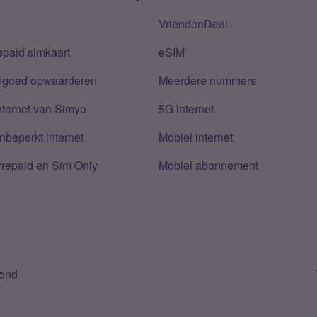
VriendenDeal
epaid simkaart
eSIM
tegoed opwaarderen
Meerdere nummers
nternet van Simyo
5G internet
nbeperkt internet
Mobiel internet
Prepaid en Sim Only
Mobiel abonnement
bond