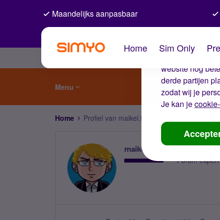
Maandelijks aanpasbaar
De coo
Home
Sim Only
Pre
Wij gebruiken co
website nog beter
derde partijen p
Menu
zodat wij je pers
Je kan je
cookie-
Home
Profiel van maikel.twinnie
Accepte
maikel.twinnie
Forum expert