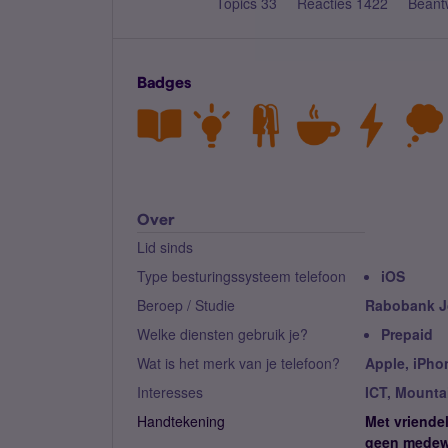
Topics 33
Reacties 1422
Beant
Badges
Over
Lid sinds
Type besturingssysteem telefoon
iOS
Beroep / Studie
Rabobank J
Welke diensten gebruik je?
Prepaid
Wat is het merk van je telefoon?
Apple, iPho
Interesses
ICT, Mounta
Handtekening
Met vriendel
geen medewe