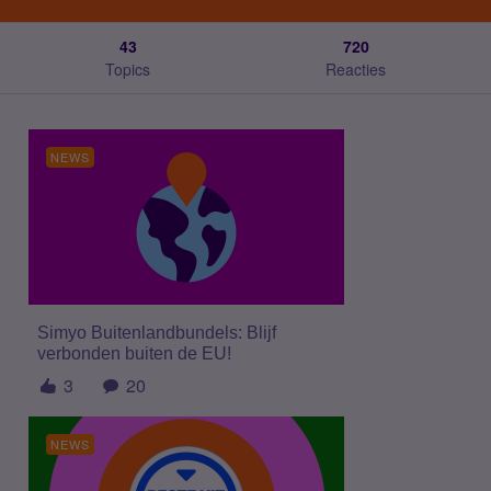
43
720
Topics
Reacties
NEWS
Simyo Buitenlandbundels: Blijf
verbonden buiten de EU!
3
20
NEWS