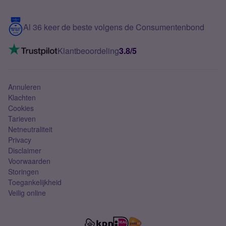
Samsung S25 FE
Blog
5G internet
Contact
Al 36 keer de beste volgens de Consumentenbond
Mobiel internet
VoLTE 4G bellen
Klantbeoordeling
3.8/5
Mobiel abonnement
Simkaart
Annuleren
Klachten
Cookies
Tarieven
Netneutraliteit
Privacy
Disclaimer
Voorwaarden
Storingen
Toegankelijkheid
Veilig online