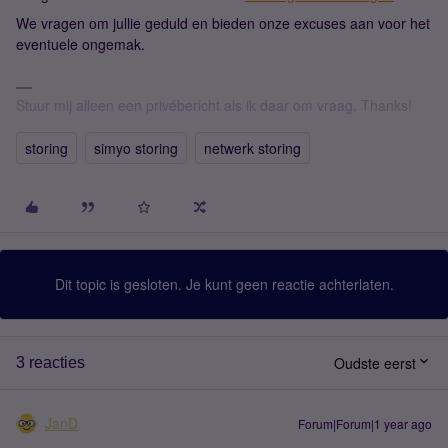
We vragen om jullie geduld en bieden onze excuses aan voor het
eventuele ongemak.
Stuur mij alleen een privébericht als ik daar om vraag. Thanks!
storing
simyo storing
netwerk storing
Dit topic is gesloten. Je kunt geen reactie achterlaten.
Oudste eerst
3 reacties
JanD
Forum|Forum|1 year ago