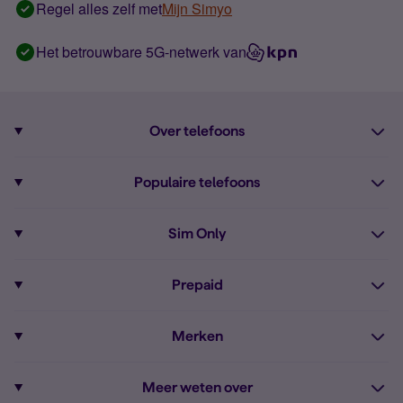
Regel alles zelf met
Mijn Simyo
Het betrouwbare 5G-netwerk van
Over telefoons
Abonnement met telefoon
Populaire telefoons
Informatie over telefoons
Pixel 10
Sim Only
Alle telefoons
Pixel 9a
Sim Only
Prepaid
iPhone 16
Sim Only internet
Prepaid
iPhone 16e
Merken
Onbeperkt bellen
Bestel Prepaid simkaart
iPhone 15
Apple
Zakelijk Sim Only abonnement
Meer weten over
Prepaid tegoed opwaarderen
iPhone 14 Refurbished