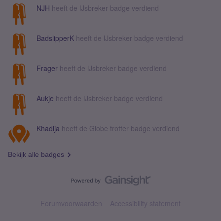
je een sms om te laten weten dat je op een satellietnetwerk zit en
NJH
heeft de IJsbreker badge verdiend
wat de kosten daarvan zijn. Maar die sms heb ik niet gehad...
Maar nu wel de kosten...
BadslipperK
heeft de IJsbreker badge verdiend
Frager
heeft de IJsbreker badge verdiend
Aukje
heeft de IJsbreker badge verdiend
Khadija
heeft de Globe trotter badge verdiend
Bekijk alle badges
Forumvoorwaarden
Accessibility statement