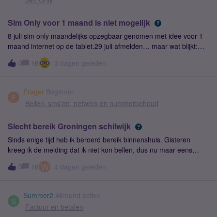
Sim Only voor 1 maand is niet mogelijk
8 juli sim only maandelijks opzegbaar genomen met idee voor 1
maand internet op de tablet.29 juli afmelden… maar wat blijkt:
Pas 29 augustus stop » dus 2 maanden ipv 1 maand !!Had ik dan
0
16
3 dagen geleden
direct weer moeten afmelden bij aanmelden?Waarom is dit niet
duidelijker gecommuniceerd?
Frager
Beginner
F
Bellen, sms'en, netwerk en nummerbehoud
Slecht bereik Groningen schilwijk
Sinds enige tijd heb ik beroerd bereik binnenshuis. Gisteren
kreeg ik de melding dat ik niet kon bellen, dus nu maar eens
navraag gaan doen. Postcodegebied 9717.Telefoon Motorola
W
0
16
4 dagen geleden
Razr 40 Ultra.Mijn vriendin die bij Odido zit heeft nergens last
van. Is er iets aan de hand? Een keer wat slechter Internet is 1
ding, niet kunnen bellen is niet fijn.
Summer2
Allround active
S
Factuur en betalen