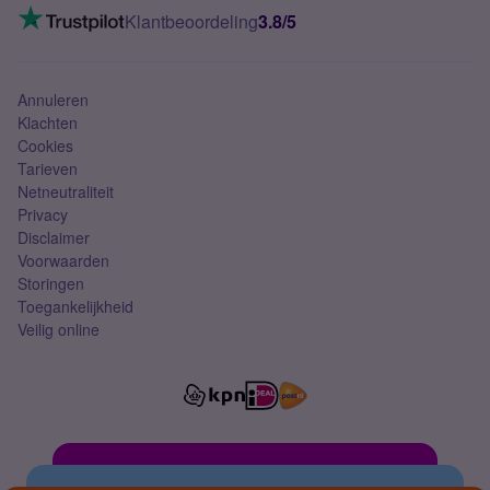
VoLTE 4G bellen
Klantbeoordeling
3.8/5
Mobiel abonnement
Simkaart
Annuleren
Klachten
Cookies
Tarieven
Netneutraliteit
Privacy
Disclaimer
Voorwaarden
Storingen
Toegankelijkheid
Veilig online