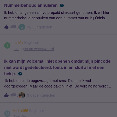
Nummerbehoud annuleren
Ik heb onlangs een simyo prepaid simkaart genomen. Ik wil hier
nummerbehoud gebruiken van een nummer wat nu bij Odido
zakelijk leeft. Het nummerbehoud is al goedgekeurd door Odido,
S
0
3
12 uur geleden
maar met een datum pas eind oktober. Na contact met Odido
mag ik al eerder mijn nummer porteren, ze hebben mij
contractvrij gemaakt, maar moet ik een nieuw porteringsverzoek
It's My
Beginner
doen. Ik krijg het niet voor elkaar via de whatsapp klantenservice
I
Inloggen en wachtwoord
van Simyo om mijn bestaande nummerbehoud te annuleren (ik
word verwezen naar Odido wat volgens mij niet klopt) en in Mijn
ik kan mijn voicemail niet openen omdat mijn pincode
Simyo kan ik het ook niet zelf annuleren. Een nieuw
niet wordt gedetecteerd. toets in en sluit af met een
porteringsverzoek mislukt elke keer omdat er al een bestaande
loopt. Kan iemand van Simyo mij helpen het originele
hekje.
porteringsverzoek te annuleren?
Ik heb de code opgevraagd met sms. Die heb ik wel
doorgekregen. Maar de code pakt hij niet. De verbinding wordt
automatisch verbroken.
0
3
3 dagen geleden
Michiel55
Beginner
M
Sim Only