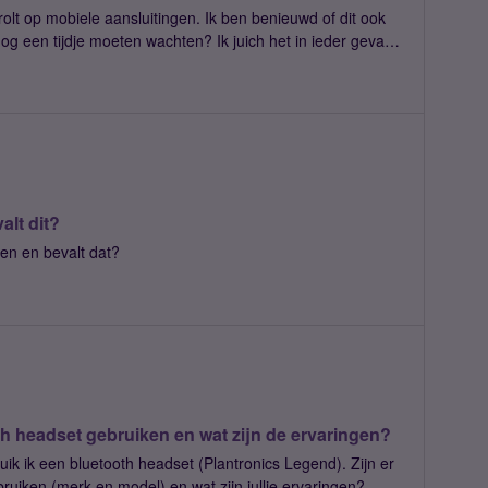
ansluitingen. Ik ben benieuwd of dit ook
nog een tijdje moeten wachten? Ik juich het in ieder geval
(Thuis heb ik al een tijdje IPv6!)
alt dit?
en en bevalt dat?
h headset gebruiken en wat zijn de ervaringen?
k een bluetooth headset (Plantronics Legend). Zijn er
uiken (merk en model) en wat zijn jullie ervaringen?