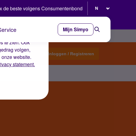
Selecteer taal
x de beste volgens Consumentenbond
Service
Mijn Simyo
e ervaring op de
s te zien. Ook
gedrag volgen,
Start een topic
Inloggen / Registreren
n onze website.
rivacy statement.