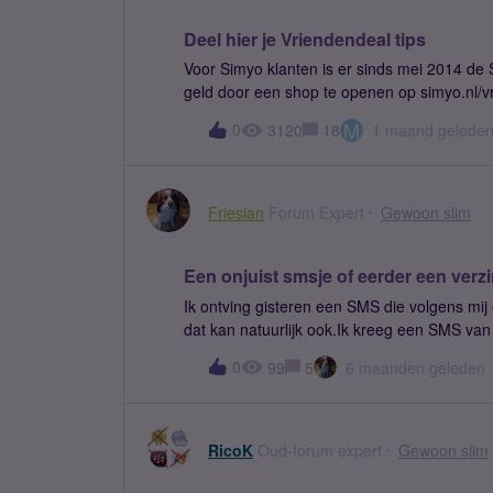
Deel hier je Vriendendeal tips
Voor Simyo klanten is er sinds mei 2014 de
geld door een shop te openen op simyo.nl/
een Simyo abonnement af te sluiten. We hebb
M
0
3120
18
1 maand gelede
maken om óók geld te verdienen met de VriendenDeal. - Personaliseer je Vr
leuke authentieke fotos - Schrijf een leuk en pakkend welkomstbericht - Kies voor opvallend - Zorg
Friesian
Forum Expert
Gewoon slim
Een onjuist smsje of eerder een verzi
Ik ontving gisteren een SMS die volgens mij e
dat kan natuurlijk ook.Ik kreeg een SMS van 
ben overgestapt van provider. Stuur je mij
0
99
5
6 maanden geleden
kun je weggooien.Ik geloof, tenminste zover
zoon of dochter heb. Dus dat nummer heb i
verwijderd. Dit is duidelijk oplichting, fraud
RicoK
Oud-forum expert
Gewoon slim