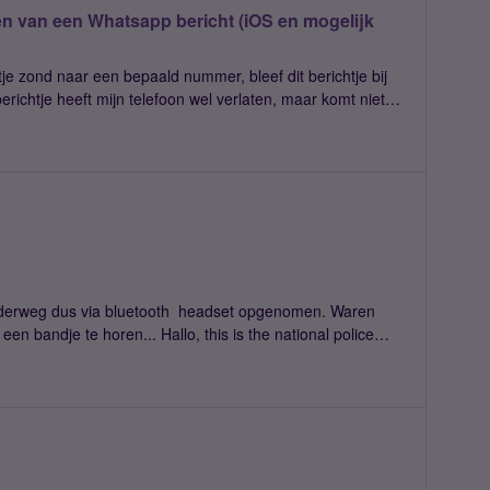
n van een Whatsapp bericht (iOS en mogelijk
tje zond naar een bepaald nummer, bleef dit berichtje bij
erichtje heeft mijn telefoon wel verlaten, maar komt niet
nkje). Echter, zodra de ontvanger haar Whatsapp opende,
we vinkjes).Heel irritant. Op de telefoon van de
notificaties goed, maar nog altijd komen berichten niet bij
geen berichten meer binnen komen.Wat bleek nu, de
 ontvanger haar iOS niet kon updaten en zij nog draaide
en tekort aan opslagruimte, maar wel in de tussentijd de
eerd, welke Whatsapp vermoedelijk heeft uitgebracht op
erde dit de correcte werking van Whatsapp.Nadat de
nderweg dus via bluetooth headset opgenomen. Waren
en bandje te horen... Hallo, this is the national police
l een klap voor het zelfvertrouwen en vertrouwen als je
eel en emotioneel.Wees
/alert/engels-telefoontje-namens-dutch-supreme-court/