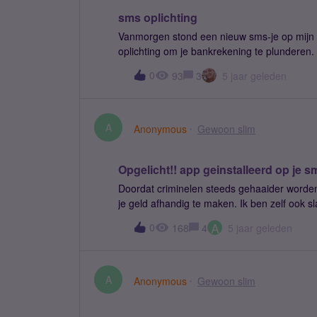
sms oplichting
Vanmorgen stond een nieuw sms-je op mijn Nok
oplichting om je bankrekening te plunderen
allemaal gewaarschuwd!! Vertrouw je iets nie
0
93
3
5 jaar geleden
*edit* wees voorzichtig met je gegevens.
A
Anonymous
Gewoon slim
Opgelicht!! app geinstalleerd op je
Doordat criminelen steeds gehaaider worden
je geld afhandig te maken. Ik ben zelf ook 
ik meer mensen zijn die de app Opgelicht!!
A
0
168
4
5 jaar geleden
krijgt een rotgevoel, je zelfvertrouwen krijg
de steek heeft gelaten.
A
Anonymous
Gewoon slim