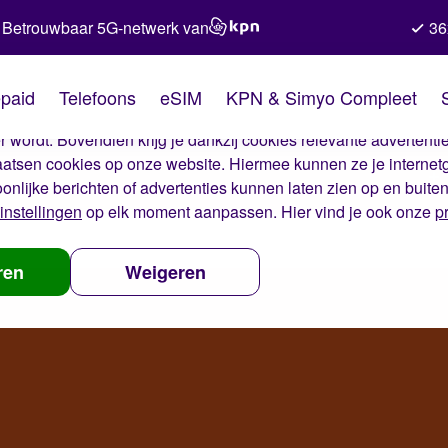
Betrouwbaar 5G-netwerk van
36
kies van Simyo
paid
Telefoons
eSIM
KPN & Simyo Compleet
okies op onze website. Met deze cookies zorgen wij ervoor dat j
 wordt. Bovendien krijg je dankzij cookies relevante advertentie
laatsen cookies op onze website. Hiermee kunnen ze je internet
oonlijke berichten of advertenties kunnen laten zien op en buite
instellingen
op elk moment aanpassen. Hier vind je ook onze
p
ren
Weigeren