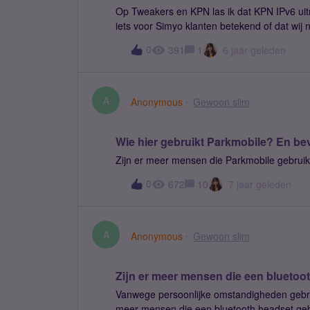
Op Tweakers en KPN las ik dat KPN IPv6 uitrolt op mobiele a
iets voor Simyo klanten betekend of dat wij 
toe als zo veel mogelijk IPv6 uitgerold wordt! 
0
391
1
6 jaar geleden
A
Anonymous
Gewoon slim
Wie hier gebruikt Parkmobile? En bev
Zijn er meer mensen die Parkmobile gebruik
0
672
10
7 jaar geleden
A
Anonymous
Gewoon slim
Zijn er meer mensen die een bluetoot
Vanwege persoonlijke omstandigheden gebruik i
meer mensen die een bluetooth headset gebr