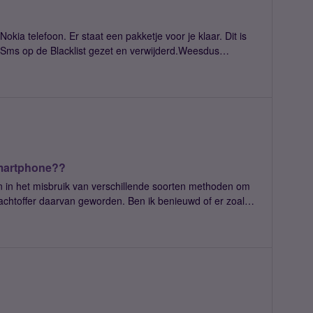
ia telefoon. Er staat een pakketje voor je klaar. Dit is
. Sms op de Blacklist gezet en verwijderd.Weesdus
t. Klik niet op een vreemde link. Blokkeer en verwijder.En
 smartphone??
 in het misbruik van verschillende soorten methoden om
slachtoffer daarvan geworden. Ben ik benieuwd of er zoals
 op hun smartphone hebben geïnstalleerd.En geloof me. Je
t een grote klap wanneer je intuïtie, je waakzaamheid je in