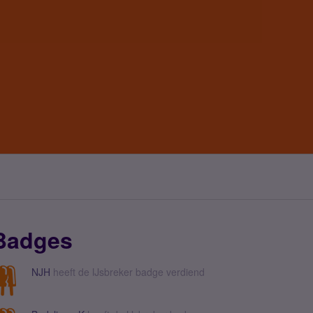
Badges
NJH
heeft de IJsbreker badge verdiend