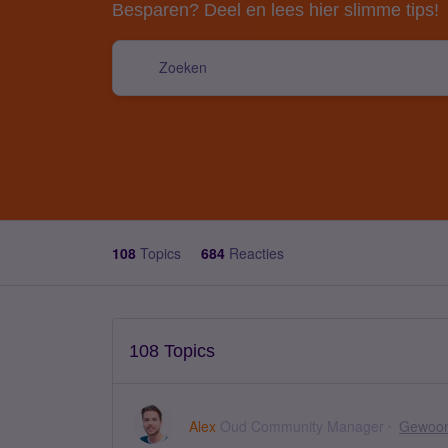
Besparen? Deel en lees hier slimme tips!
108
Topics
684
Reacties
108 Topics
Alex
Oud Community Manager
Gewoon