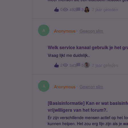
0
492
3
7 jaar geleden
A
Anonymous
Gewoon slim
Welk service kanaal gebruik je het g
Vraag lijkt me duidelijk..
2
343
5
7 jaar geleden
A
Anonymous
Gewoon slim
[Basisinformatie] Kan er wat basisinf
vrijwilligers van het forum?.
Er zijn verschillende mensen actief op het f
kunnen helpen. Het zou erg fijn zijn als je wat basisinformatie geeft. Dus........graag invullen..