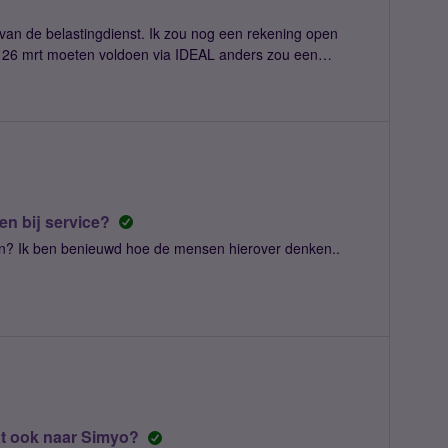
an de belastingdienst. Ik zou nog een rekening open
r 26 mrt moeten voldoen via IDEAL anders zou een
duidelijk dat de link niks met de belastingdienst te
 link heb ik niet vermeld. [Belastingdienst] Uw
 het kenmerk: B20597328 is na meerdere herinneringen
eurwaarder overgaan tot conservatoir beslag. U kunt de
 gehele bedrag te voldoen via iDeal: Mochten er meer
es gewaarschuwd. Fijne dag nog allemaal.
n bij service?
n? Ik ben benieuwd hoe de mensen hierover denken..
t?
at ook naar Simyo?