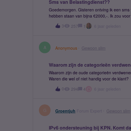
Sms van Belastingdienst??
Goedemorgen. Gisteren ontving ik een sms v
hebben staan van bijna €2000,-. Ik zou voo
deurwaarder conservatoir beslag leggen. Zag 
3
257
1
6 jaar geleden
maken had, dus bericht verwijderd. Dit was het bericht..
openstaande schuld van EUR €1.995,28 met
niet voldaan. Op 26 maart zal de gerechtsd
beslagprocedure voorkomen door direct het
A
Anonymous
Gewoon slim
mensen zijn met een soortgelijke sms - we
Waarom zijn de categorieën verdwene
Waarom zijn de oude categorieën verdwene
Waren die wel of niet handig voor de klan
O
0
294
4
6 jaar geleden
G
Groentjuh
Forum Expert
Gewoon slim
IPv6 ondersteuning bij KPN. Komt d