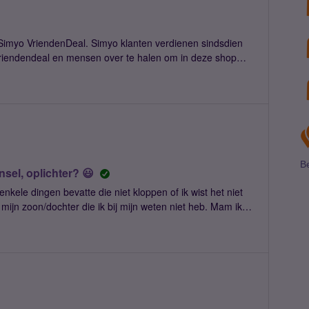
 Simyo VriendenDeal. Simyo klanten verdienen sindsdien
vriendendeal en mensen over te halen om in deze shop
en enkele belangrijke tips voor je die het makkelijker
n
iendenDeal shop met
voor een mooi verkooppraatje voor op feestjes en partijen Heb jij nog leuke tips? Deel ze hier!
Be
nsel, oplichter? 😃
nkele dingen bevatte die niet kloppen of ik wist het niet
mijn zoon/dochter die ik bij mijn weten niet heb. Mam ik
 een WhatsApp naar me.....xxxxxxxxx en het oude nummer
 ik weet, dat ik als man geen mam ben en dat ik geen
k ook niet. 😉😄😄😄Nummer geblokkeerd en
e, dus wees voorzichtig, op je hoede.