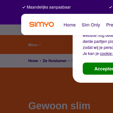
Maandelijks aanpasbaar
De coo
Home
Sim Only
Pre
Wij gebruiken co
website nog beter
derde partijen p
Menu
zodat wij je pers
Je kan je
cookie-
Home
De Huiskamer
Gewoon slim
Accepte
Gewoon slim