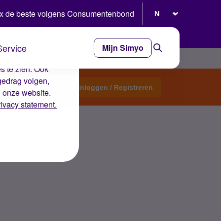
Selecteer taal
x de beste volgens Consumentenbond
Service
Mijn Simyo
e ervaring op de
s te zien. Ook
gedrag volgen,
Start een topic
Inloggen / Registreren
n onze website.
rivacy statement.