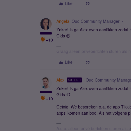
Like
Angela
Oud Community Manager
Zeker! Ik ga Alex even aantikken zodat
Gids 😃
+10
Graag alleen privéberichten sturen als 
Like
Alex
Oud Community Manag
AUTEUR
Zeker! Ik ga Alex even aantikken zodat
Gids :D
+10
Geinig. We bespreken o.a. de app Tikki
apps' komen aan bod. Als het volgens pl
A.u.b. alleen privé berichten sturen als