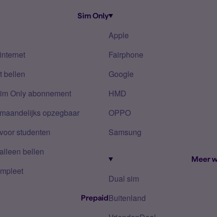
Sim Only
Apple
internet
Fairphone
 bellen
Google
Sim Only abonnement
HMD
 maandelijks opzegbaar
OPPO
voor studenten
Samsung
alleen bellen
Meer w
mpleet
Dual sim
Buitenland
Prepaid