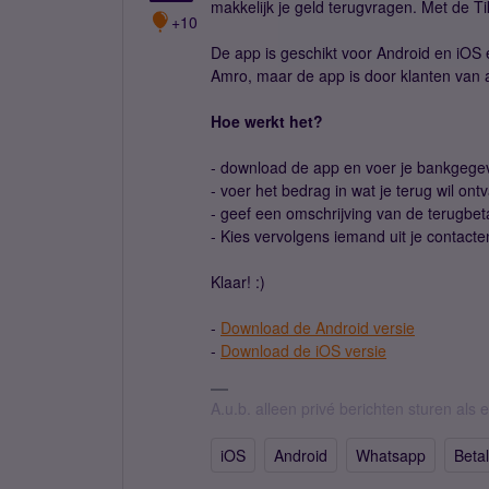
makkelijk je geld terugvragen. Met de T
+10
De app is geschikt voor Android en iOS
Amro, maar de app is door klanten van a
Hoe werkt het?
- download de app en voer je bankgege
- voer het bedrag in wat je terug wil on
- geef een omschrijving van de terugbeta
- Kies vervolgens iemand uit je contacten
Klaar! :)
-
Download de Android versie
-
Download de iOS versie
A.u.b. alleen privé berichten sturen als
iOS
Android
Whatsapp
Beta