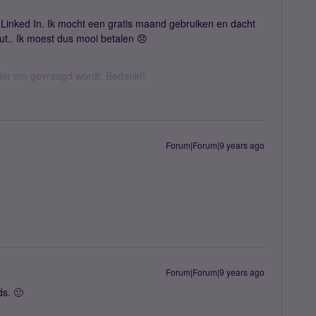
t Linked In. Ik mocht een gratis maand gebruiken en dacht
t.. Ik moest dus mooi betalen 😞
hier om gevraagd wordt. Bedankt!
Forum|Forum|9 years ago
Forum|Forum|9 years ago
ds. 🙂