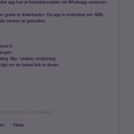
ikkie app kun je betaalverzoeken via Whatsapp versturen.
 en gratis te downloaden. De app is onderdeel van ABN
lle banken te gebruiken.
vens in
tvangen
ling. Bijv. 'cadeau verjaardag'
lijst om de betaal link te sturen
 een moderator er om vraagt :)
len
Tikkie