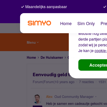
Maandelijks aanpasbaar
De coo
Home
Sim Only
Pre
Wij gebruiken co
website nog beter
derde partijen p
Menu
zodat wij je pers
Je kan je
cookie-
Home
De Huiskamer
Gewoon slim
Eenvoudi
Accepte
Eenvoudig geld terugvragen via 
Forum|Forum|10 years ago
7 reacties
1531
Alex
Oud Community Manager
Heb je samen een cadeautje gekocht vo