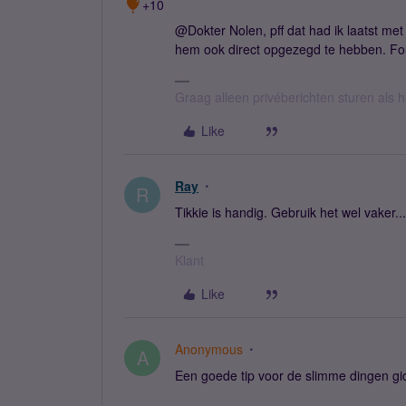
+10
@Dokter Nolen, pff dat had ik laatst me
hem ook direct opgezegd te hebben. Fou
Graag alleen privéberichten sturen als 
Like
Ray
R
Tikkie is handig. Gebruik het wel vaker...
Klant
Like
Anonymous
A
Een goede tip voor de slimme dingen gi