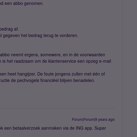
aand een abbo genomen.
bedrag af.
t gegeven het bedrag terug te vorderen.
de abbo neemt ergens, somewere, en in de voorwaarden
an is het raadzaam om de klantenservice een opzeg e-mail
 geen heet hangijzer. De foute jongens zullen met één of
ctie de pechvogels financiëel blijven benadelen.
Forum|Forum|9 years ago
ook een betaalverzoek aanmaken via de ING app. Super