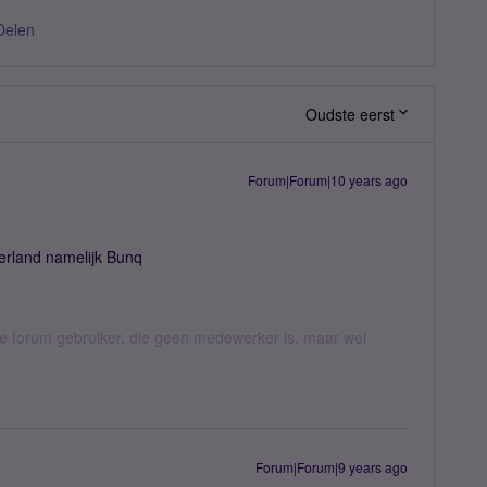
Delen
Oudste eerst
Forum|Forum|10 years ago
derland namelijk Bunq
jke forum gebruiker, die geen medewerker is, maar wel
Forum|Forum|9 years ago