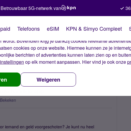
Betrouwbaar 5G-netwerk van
36
kies van Simyo
paid
Telefoons
eSIM
KPN & Simyo Compleet
okies op onze website. Met deze cookies zorgen wij ervoor dat j
 wordt. Bovendien krijg je dankzij cookies relevante advertentie
laatsen cookies op onze website. Hiermee kunnen ze je internet
oonlijke berichten of advertenties kunnen laten zien op en buite
instellingen
op elk moment aanpassen. Hier vind je ook onze
p
g geld terugvragen via deze handige app
ren
Weigeren
deze handige app
 Bekeken
or iemand en geld voorgeschoten? Je kunt nu heel