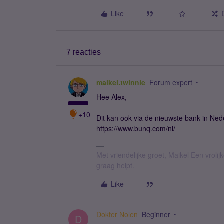
Like
7 reacties
maikel.twinnie
Forum expert
Hee Alex,
+10
Dit kan ook via de nieuwste bank in Ne
https://www.bunq.com/nl/
Met vriendelijke groet, Maikel Een vroli
graag helpt.
Like
Dokter Nolen
Beginner
D