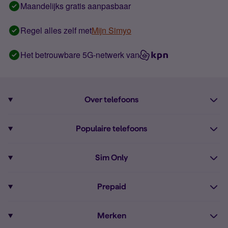
Maandelijks gratis aanpasbaar
Regel alles zelf met
Mijn Simyo
Het betrouwbare 5G-netwerk van
Over telefoons
Abonnement met telefoon
Populaire telefoons
Informatie over telefoons
Pixel 10
Sim Only
Alle telefoons
Pixel 9a
Sim Only
Prepaid
iPhone 16
Sim Only internet
Prepaid
iPhone 16e
Merken
Onbeperkt bellen
Bestel Prepaid simkaart