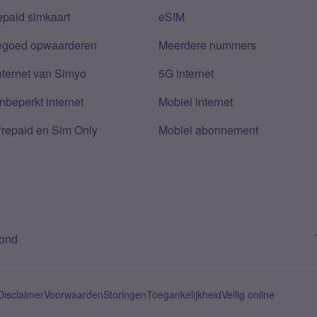
epaid simkaart
eSIM
tegoed opwaarderen
Meerdere nummers
nternet van Simyo
5G internet
nbeperkt internet
Mobiel internet
Prepaid en Sim Only
Mobiel abonnement
bond
Disclaimer
Voorwaarden
Storingen
Toegankelijkheid
Veilig online