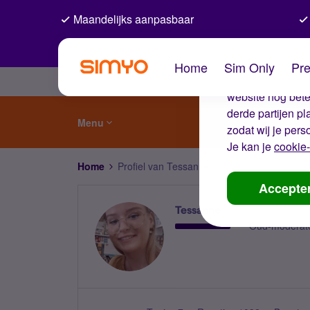
Maandelijks aanpasbaar
De coo
Home
Sim Only
Pre
Wij gebruiken co
website nog beter
derde partijen p
Menu
zodat wij je pers
Je kan je
cookie-
Home
Profiel van Tessanne
Accepte
Tessanne
Oud-moderat