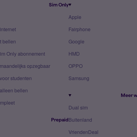
Sim Only
Apple
internet
Fairphone
 bellen
Google
Sim Only abonnement
HMD
 maandelijks opzegbaar
OPPO
voor studenten
Samsung
alleen bellen
Meer w
mpleet
Dual sim
Buitenland
Prepaid
VriendenDeal