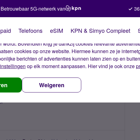
Betrouwbaar 5G-netwerk van
36
kies van Simyo
paid
Telefoons
eSIM
KPN & Simyo Compleet
okies op onze website. Met deze cookies zorgen wij ervoor dat j
 wordt. Bovendien krijg je dankzij cookies relevante advertentie
laatsen cookies op onze website. Hiermee kunnen ze je internet
oonlijke berichten of advertenties kunnen laten zien op en buite
instellingen
op elk moment aanpassen. Hier vind je ook onze
p
ren
Weigeren
or