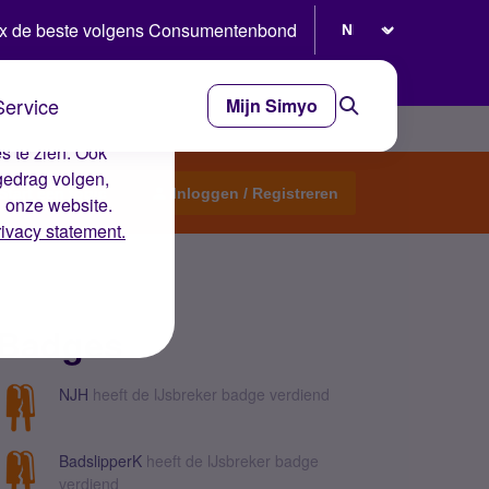
Selecteer taal
x de beste volgens Consumentenbond
Service
Mijn Simyo
e ervaring op de
s te zien. Ook
gedrag volgen,
Start een topic
Inloggen / Registreren
n onze website.
rivacy statement.
Badges
NJH
heeft de IJsbreker badge verdiend
BadslipperK
heeft de IJsbreker badge
verdiend