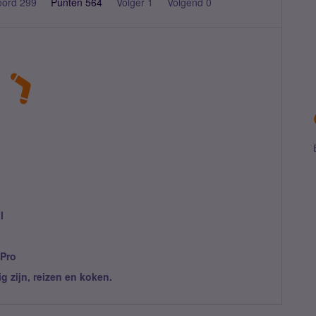
oord 299
Punten 564
Volger
1
Volgend
0
l
 Pro
ig zijn, reizen en koken.