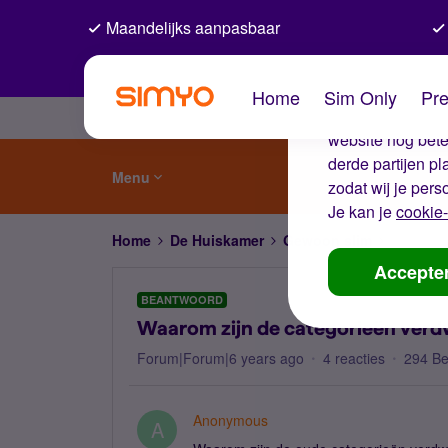
Maandelijks aanpasbaar
De coo
Home
Sim Only
Pre
Wij gebruiken co
website nog beter
derde partijen p
Menu
zodat wij je pers
Je kan je
cookie-
Home
De Huiskamer
Gewoon slim
Waarom z
Accepte
BEANTWOORD
Waarom zijn de categorieën verdw
Forum|Forum|6 years ago
4 reacties
294 B
Anonymous
A