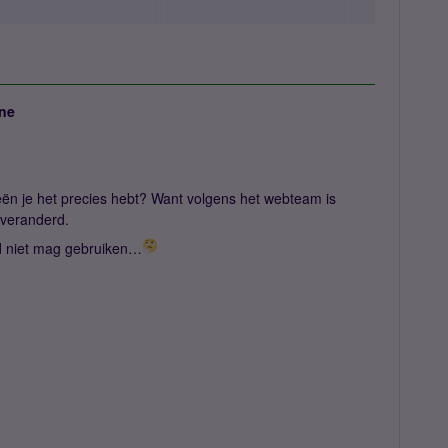
ne
eën je het precies hebt? Want volgens het webteam is
n veranderd.
rd niet mag gebruiken…