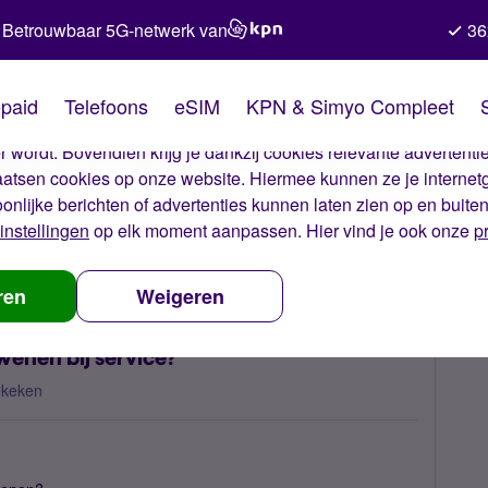
Betrouwbaar 5G-netwerk van
36
kies van Simyo
paid
Telefoons
eSIM
KPN & Simyo Compleet
okies op onze website. Met deze cookies zorgen wij ervoor dat j
 wordt. Bovendien krijg je dankzij cookies relevante advertentie
laatsen cookies op onze website. Hiermee kunnen ze je internet
oonlijke berichten of advertenties kunnen laten zien op en buite
instellingen
op elk moment aanpassen. Hier vind je ook onze
p
ijn de categorieën verdwenen bij service?
ren
Weigeren
enen bij service?
ekeken