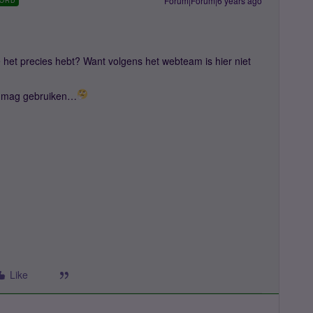
Forum|Forum|6 years ago
ORD
 het precies hebt? Want volgens het webteam is hier niet
et mag gebruiken…
Like