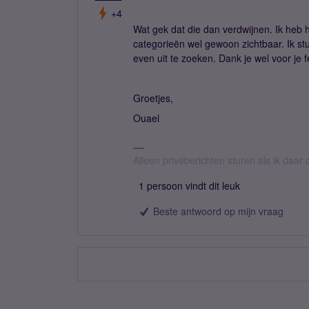
+4
Wat gek dat die dan verdwijnen. Ik heb h
categorieën wel gewoon zichtbaar. Ik stu
even uit te zoeken. Dank je wel voor je 
Groetjes,
Ouael
Alleen privéberichten sturen als ik daar o
1 persoon vindt dit leuk
Beste antwoord op mijn vraag