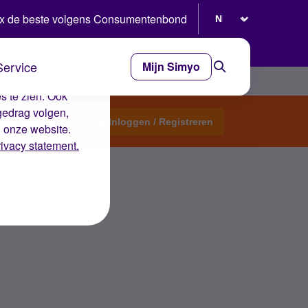
Selecteer taal
x de beste volgens Consumentenbond
Service
Mijn Simyo
e ervaring op de
s te zien. Ook
gedrag volgen,
Start een topic
Inloggen / Registreren
n onze website.
rivacy statement.