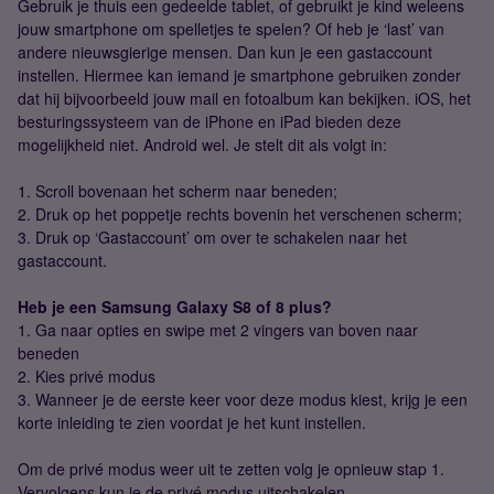
Gebruik je thuis een gedeelde tablet, of gebruikt je kind weleens
jouw smartphone om spelletjes te spelen? Of heb je ‘last’ van
andere nieuwsgierige mensen. Dan kun je een gastaccount
instellen. Hiermee kan iemand je smartphone gebruiken zonder
dat hij bijvoorbeeld jouw mail en fotoalbum kan bekijken. iOS, het
besturingssysteem van de iPhone en iPad bieden deze
mogelijkheid niet. Android wel. Je stelt dit als volgt in:
1. Scroll bovenaan het scherm naar beneden;
2. Druk op het poppetje rechts bovenin het verschenen scherm;
3. Druk op ‘Gastaccount’ om over te schakelen naar het
gastaccount.
Heb je een Samsung Galaxy S8 of 8 plus?
1. Ga naar opties en swipe met 2 vingers van boven naar
beneden
2. Kies privé modus
3. Wanneer je de eerste keer voor deze modus kiest, krijg je een
korte inleiding te zien voordat je het kunt instellen.
Om de privé modus weer uit te zetten volg je opnieuw stap 1.
Vervolgens kun je de privé modus uitschakelen.