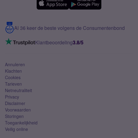
Samsung A56
Over Simyo
Samsung
Meerdere nummers
Samsung S25 FE
Blog
5G internet
Contact
Al 36 keer de beste volgens de Consumentenbond
Mobiel internet
VoLTE 4G bellen
Klantbeoordeling
3.8/5
Mobiel abonnement
Simkaart
Annuleren
Klachten
Cookies
Tarieven
Netneutraliteit
Privacy
Disclaimer
Voorwaarden
Storingen
Toegankelijkheid
Veilig online