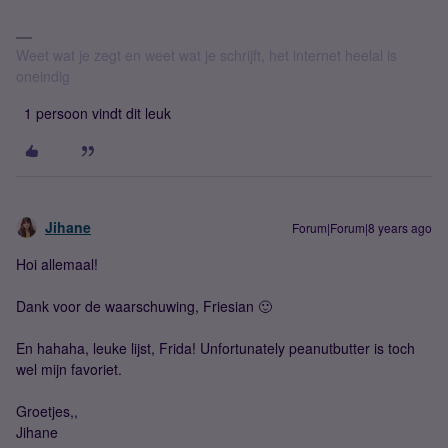
Weet wat je zegt en weet wat je schrijft, het internet heelal is
oneindig
1 persoon vindt dit leuk
Jihane
Forum|Forum|8 years ago
Hoi allemaal!
Dank voor de waarschuwing, Friesian 🙂
En hahaha, leuke lijst, Frida! Unfortunately peanutbutter is toch
wel mijn favoriet.
Groetjes,,
Jihane