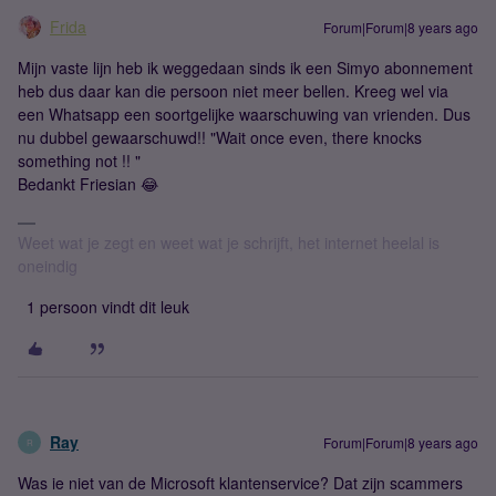
Frida
Forum|Forum|8 years ago
Mijn vaste lijn heb ik weggedaan sinds ik een Simyo abonnement
heb dus daar kan die persoon niet meer bellen. Kreeg wel via
een Whatsapp een soortgelijke waarschuwing van vrienden. Dus
nu dubbel gewaarschuwd!! "Wait once even, there knocks
something not !! "
Bedankt Friesian 😂
Weet wat je zegt en weet wat je schrijft, het internet heelal is
oneindig
1 persoon vindt dit leuk
Ray
Forum|Forum|8 years ago
R
Was ie niet van de Microsoft klantenservice? Dat zijn scammers