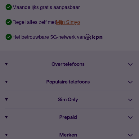
Maandelijks gratis aanpasbaar
Regel alles zelf met
Mijn Simyo
Het betrouwbare 5G-netwerk van
Over telefoons
Abonnement met telefoon
Populaire telefoons
Informatie over telefoons
Pixel 10
Sim Only
Alle telefoons
Pixel 9a
Sim Only
Prepaid
iPhone 16
Sim Only internet
Prepaid
iPhone 16e
Merken
Onbeperkt bellen