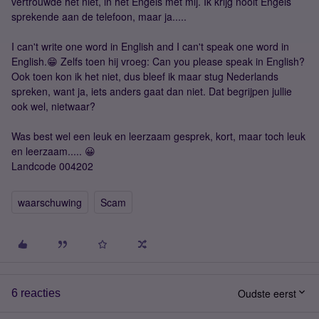
vertrouwde het niet, in het Engels met mij. Ik krijg nooit Engels
sprekende aan de telefoon, maar ja.....
I can't write one word in English and I can't speak one word in
English.😁 Zelfs toen hij vroeg: Can you please speak in English?
Ook toen kon ik het niet, dus bleef ik maar stug Nederlands
spreken, want ja, iets anders gaat dan niet. Dat begrijpen jullie
ook wel, nietwaar?
Was best wel een leuk en leerzaam gesprek, kort, maar toch leuk
en leerzaam..... 😀
Landcode 004202
waarschuwing
Scam
Oudste eerst
6 reacties