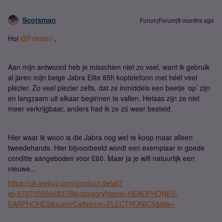
Scotsman
Forum|Forum|9 months ago
Hoi ​
@Friesian
,
Aan mijn antwoord heb je misschien niet zo veel, want ik gebruik
al jaren mijn beige Jabra Elite 85h koptelefoon met héél veel
plezier. Zo veel plezier zelfs, dat ze inmiddels een beetje ‘op’ zijn
en langzaam uit elkaar beginnen te vallen. Helaas zijn ze niet
meer verkrijgbaar, anders had ik ze zó weer besteld.
Hier waar ik woon is die Jabra nog wel te koop maar alleen
tweedehands. Hier bijvoorbeeld wordt een exemplaar in goede
conditie aangeboden voor £60. Maar ja je wilt natuurlijk een
nieuwe...
https://uk.webuy.com/product-detail?
id=5707055046537B&categoryName=HEADPHONES-
EARPHONES&superCatName=ELECTRONICS&title=