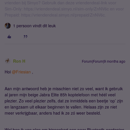
vrienden bij Simyo? Gebruik dan deze vriendendeal-link voor
Sim-Only: https://vriendendeal.simyo.nl/sim-only/ZnNV6c en voor
Prepaid: https://vriendendeal.simyo.nl/prepaid/ZnNV6c.
1 persoon vindt dit leuk
Ron H
Forum|Forum|9 months ago
Hoi ​
@Friesian
,
Aan mijn antwoord heb je misschien niet zo veel, want ik gebruik
al jaren mijn beige Jabra Elite 85h koptelefoon met héél veel
plezier. Zo veel plezier zelfs, dat ze inmiddels een beetje ‘op’ zijn
en langzaam uit elkaar beginnen te vallen. Helaas zijn ze niet
meer verkrijgbaar, anders had ik ze zó weer besteld.
Wel ben ik van plan om binnenkort een paar Bluetooth-oordopjes