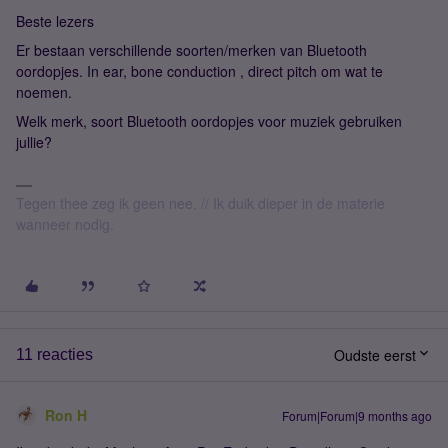
Beste lezers
Er bestaan verschillende soorten/merken van Bluetooth
oordopjes. In ear, bone conduction , direct pitch om wat te
noemen.
Welk merk, soort Bluetooth oordopjes voor muziek gebruiken
jullie?
Tegen thee zeg ik geen nee. // Ik duik dieper in de materie
wanneer nodig.
Oudste eerst
11 reacties
Ron H
Forum|Forum|9 months ago