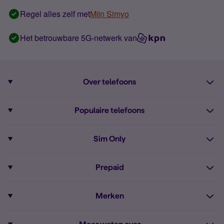
Regel alles zelf met
Mijn Simyo
Het betrouwbare 5G-netwerk van
Over telefoons
Abonnement met telefoon
Populaire telefoons
Informatie over telefoons
Pixel 10
Sim Only
Alle telefoons
Pixel 9a
Sim Only
Prepaid
iPhone 16
Sim Only internet
Prepaid
iPhone 16e
Merken
Onbeperkt bellen
Bestel Prepaid simkaart
iPhone 15
Apple
Zakelijk Sim Only abonnement