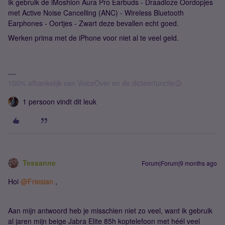
Ik gebruik de iMoshion Aura Pro Earbuds - Draadloze Oordopjes
met Active Noise Cancelling (ANC) - Wireless Bluetooth
Earphones - Oortjes - Zwart deze bevallen echt goed.
Werken prima met de iPhone voor niet al te veel geld.
100% afhankelijk van VoiceOver en de dicteerfunctie😉
1 persoon vindt dit leuk
Tessanne
Forum|Forum|9 months ago
Hoi ​
@Friesian
,
Aan mijn antwoord heb je misschien niet zo veel, want ik gebruik
al jaren mijn beige Jabra Elite 85h koptelefoon met héél veel