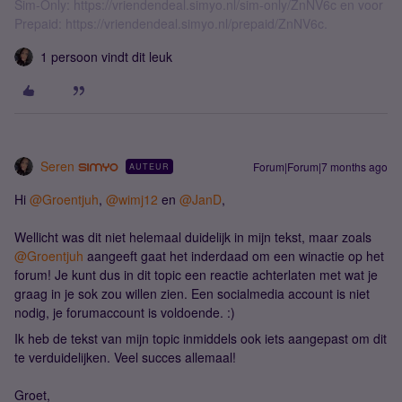
Sim-Only: https://vriendendeal.simyo.nl/sim-only/ZnNV6c en voor
Prepaid: https://vriendendeal.simyo.nl/prepaid/ZnNV6c.
1 persoon vindt dit leuk
Seren
Forum|Forum|7 months ago
AUTEUR
Hi ​
@Groentjuh
, ​
@wimj12
en ​
@JanD
,
Wellicht was dit niet helemaal duidelijk in mijn tekst, maar zoals ​
@Groentjuh
aangeeft gaat het inderdaad om een winactie op het
forum! Je kunt dus in dit topic een reactie achterlaten met wat je
graag in je sok zou willen zien. Een socialmedia account is niet
nodig, je forumaccount is voldoende. :)
Ik heb de tekst van mijn topic inmiddels ook iets aangepast om dit
te verduidelijken. Veel succes allemaal!
Groet,