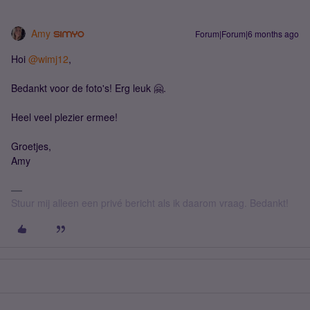
Amy
Forum|Forum|6 months ago
Hoi ​
@wimj12
,
Bedankt voor de foto's! Erg leuk 🤗.
Heel veel plezier ermee!
Groetjes,
Amy
Stuur mij alleen een privé bericht als ik daarom vraag. Bedankt!