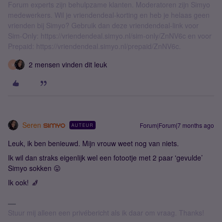
Forum experts zijn behulpzame klanten. Moderatoren zijn Simyo
medewerkers. Wil je vriendendeal-korting en heb je helaas geen
vrienden bij Simyo? Gebruik dan deze vriendendeal-link voor
Sim-Only: https://vriendendeal.simyo.nl/sim-only/ZnNV6c en voor
Prepaid: https://vriendendeal.simyo.nl/prepaid/ZnNV6c.
2 mensen vinden dit leuk
W
Seren
Forum|Forum|7 months ago
AUTEUR
Leuk, ik ben benieuwd. Mijn vrouw weet nog van niets.
Ik wil dan straks eigenlijk wel een fotootje met 2 paar 'gevulde’
Simyo sokken 😛
Ik ook!
🧦
Stuur mij alleen een privébericht als ik daar om vraag. Thanks!