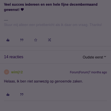
Veel succes iedereen en een hele fijne decembermaand
gewenst! 🧡
Stuur mij alleen een privébericht als ik daar om vraag. Thanks!
Oudste eerst
14 reacties
wimj12
Forum|Forum|7 months ago
W
Helaas, ik ben niet aanwezig op genoemde zaken.