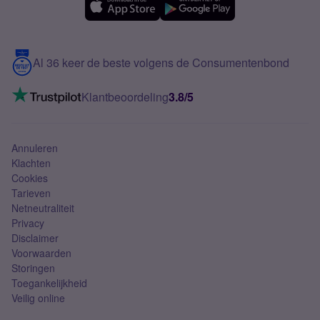
Samsung A56
Over Simyo
Samsung
Meerdere nummers
Samsung S25 FE
Blog
5G internet
Contact
Al 36 keer de beste volgens de Consumentenbond
Mobiel internet
VoLTE 4G bellen
Klantbeoordeling
3.8/5
Mobiel abonnement
Simkaart
Annuleren
Klachten
Cookies
Tarieven
Netneutraliteit
Privacy
Disclaimer
Voorwaarden
Storingen
Toegankelijkheid
Veilig online