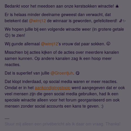
Bedankt voor het meedoen aan onze kerstsokken winactie! 🎄
Er is helaas minder deelname geweest dan verwacht, dat
betekent dat
@wimj12
de winnaar is geworden, gefeliciteerd! 🧦✨
We hopen jullie bij een volgende winactie weer (in grotere getale
😉) te zien!
Wij gunde allemaal ​
@wimj12
’s vrouw dat paar sokken. 🤭
Misschien bij acties kijken of de acties over meerdere kanalen
samen kunnen. Op andere kanalen zag ik een hoop meer
reacties.
Dat is superlief van jullie ​
@Groentjuh
. 😋
Dat klopt inderdaad, op social media waren er meer reacties.
Omdat er in het
aankondigingstopic
werd aangegeven dat er ook
veel mensen zijn die geen social media gebruiken, had ik een
speciale winactie alleen voor het forum georganiseerd om ook
mensen zonder social accounts een kans te geven. :)
Stuur mij alleen een privébericht als ik daar om vraag. Thanks!