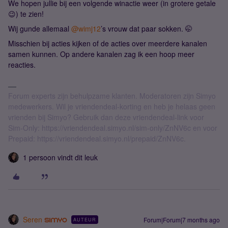
We hopen jullie bij een volgende winactie weer (in grotere getale
😉) te zien!
Wij gunde allemaal ​
@wimj12
’s vrouw dat paar sokken. 🤭
Misschien bij acties kijken of de acties over meerdere kanalen
samen kunnen. Op andere kanalen zag ik een hoop meer
reacties.
Forum experts zijn behulpzame klanten. Moderatoren zijn Simyo
medewerkers. Wil je vriendendeal-korting en heb je helaas geen
vrienden bij Simyo? Gebruik dan deze vriendendeal-link voor
Sim-Only: https://vriendendeal.simyo.nl/sim-only/ZnNV6c en voor
Prepaid: https://vriendendeal.simyo.nl/prepaid/ZnNV6c.
1 persoon vindt dit leuk
Seren
Forum|Forum|7 months ago
AUTEUR