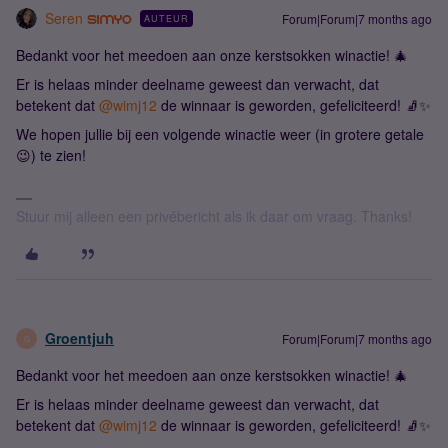
Seren
Forum|Forum|7 months ago
AUTEUR
Bedankt voor het meedoen aan onze kerstsokken winactie! 🎄
Er is helaas minder deelname geweest dan verwacht, dat
betekent dat
@wimj12
de winnaar is geworden, gefeliciteerd! 🧦✨
We hopen jullie bij een volgende winactie weer (in grotere getale
😉) te zien!
Stuur mij alleen een privébericht als ik daar om vraag. Thanks!
Groentjuh
Forum|Forum|7 months ago
G
Bedankt voor het meedoen aan onze kerstsokken winactie! 🎄
Er is helaas minder deelname geweest dan verwacht, dat
betekent dat
@wimj12
de winnaar is geworden, gefeliciteerd! 🧦✨