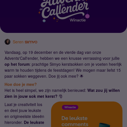
Seren
Vandaag, op 19 december en de vierde dag van onze
Advents'Call'ender, hebben we een knusse verrassing voor jullie
op het forum
: prachtige Simyo kerstsokken om je voeten heerlijk
warm te houden tijdens de feestdagen! We mogen maar liefst 15
paar sokken weggeven. Doe jij ook mee? 🌟
Hoe doe je mee?
Het is heel simpel, we zijn namelijk benieuwd:
Wat zou jij willen
zien in jouw sok met kerst?
🎅
Laat je creativiteit los
en deel jouw leukste
en origineelste ideeën
hieronder.
De leukste