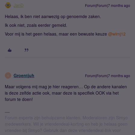
JanD
Forum|Forum|7 months ago
Helaas, ik ben niet aanwezig op genoemde zaken.
Ik ook niet, zoals eerder gemeld.
Voor mij is het geen helaas, maar een bewuste keuze ​
@wimj12
Groentjuh
Forum|Forum|7 months ago
G
Maar volgens mij mag je hier reageren… Op de andere kanalen
is deze zelfde actie ook, maar deze is specifiek OOK via het
forum te doen!
Forum experts zijn behulpzame klanten. Moderatoren zijn Simyo
medewerkers. Wil je vriendendeal-korting en heb je helaas geen
vrienden bij Simyo? Gebruik dan deze vriendendeal-link voor