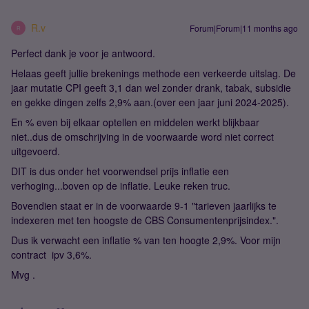
R.v
Forum|Forum|11 months ago
R
Perfect dank je voor je antwoord.
Helaas geeft jullie brekenings methode een verkeerde uitslag. De
jaar mutatie CPI geeft 3,1 dan wel zonder drank, tabak, subsidie
en gekke dingen zelfs 2,9% aan.(over een jaar juni 2024-2025).
En % even bij elkaar optellen en middelen werkt blijkbaar
niet..dus de omschrijving in de voorwaarde word niet correct
uitgevoerd.
DIT is dus onder het voorwendsel prijs inflatie een
verhoging...boven op de inflatie. Leuke reken truc.
Bovendien staat er in de voorwaarde 9-1 "tarieven jaarlijks te
indexeren met ten hoogste de CBS Consumentenprijsindex.".
Dus ik verwacht een inflatie % van ten hoogte 2,9%. Voor mijn
contract ipv 3,6%.
Mvg .