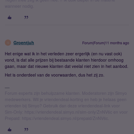
wanneer nodig.
Groentjuh
Forum|Forum|11 months ago
G
Het enige wat ik in het verleden zeer ergerlijk (en nu vast ook)
vond, is dat alle prijzen bij bestaande klanten hierdoor omhoog
gaan, maar dat nieuwe klanten dat veelal niet zien in het aanbod.
Het is onderdeel van de voorwaarden, dus het zij zo.
Forum experts zijn behulpzame klanten. Moderatoren zijn Simyo
medewerkers. Wil je vriendendeal-korting en heb je helaas geen
vrienden bij Simyo? Gebruik dan deze vriendendeal-link voor
Sim-Only: https://vriendendeal.simyo.nl/sim-only/ZnNV6c en voor
Prepaid: https://vriendendeal.simyo.nl/prepaid/ZnNV6c.