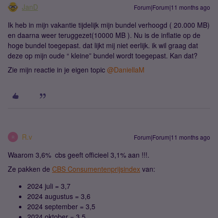
JanD
Forum|Forum|11 months ago
Ik heb in mijn vakantie tijdelijk mijn bundel verhoogd ( 20.000 MB)
en daarna weer teruggezet(10000 MB ). Nu is de inflatie op de
hoge bundel toegepast. dat lijkt mij niet eerlijk. ik wil graag dat
deze op mijn oude “ kleine” bundel wordt toegepast. Kan dat?
Zie mijn reactie in je eigen topic ​
@DaniellaM
R.v
Forum|Forum|11 months ago
R
Waarom 3,6% cbs geeft officieel 3,1% aan !!!.
Ze pakken de
CBS Consumentenprijsindex
van:
2024 juli = 3,7
2024 augustus = 3,6
2024 september = 3,5
2024 oktober = 3,5