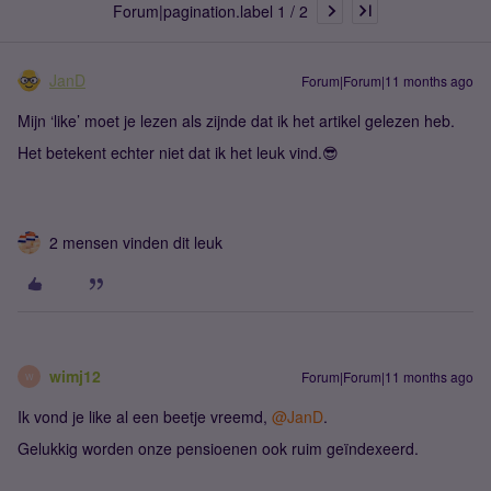
Forum|pagination.label 1 / 2
JanD
Forum|Forum|11 months ago
Mijn ‘like’ moet je lezen als zijnde dat ik het artikel gelezen heb.
Het betekent echter niet dat ik het leuk vind.😎
2 mensen vinden dit leuk
wimj12
Forum|Forum|11 months ago
W
Ik vond je like al een beetje vreemd, ​
@JanD
.
Gelukkig worden onze pensioenen ook ruim geïndexeerd.