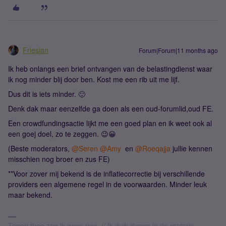
Friesian
Forum|Forum|11 months ago
Ik heb onlangs een brief ontvangen van de belastingdienst waar
ik nog minder blij door ben. Kost me een rib uit me lijf.
Dus dit is iets minder. 🙂
Denk dak maar eenzelfde ga doen als een oud-forumlid,oud FE.
Een crowdfundingsactie lijkt me een goed plan en ik weet ook al
een goej doel, zo te zeggen. 😉😀
(Beste moderators, ​
@Seren
​
@Amy
en ​
@Roeqajja
jullie kennen
misschien nog broer en zus FE)
**Voor zover mij bekend is de inflatiecorrectie bij verschillende
providers een algemene regel in de voorwaarden. Minder leuk
maar bekend.
Tegen thee zeg ik geen nee. // Ik duik dieper in de materie