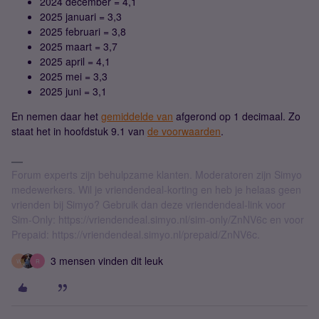
2024 december = 4,1
2025 januari = 3,3
2025 februari = 3,8
2025 maart = 3,7
2025 april = 4,1
2025 mei = 3,3
2025 juni = 3,1
En nemen daar het
gemiddelde van
afgerond op 1 decimaal. Zo
staat het in hoofdstuk 9.1 van
de voorwaarden
.
Forum experts zijn behulpzame klanten. Moderatoren zijn Simyo
medewerkers. Wil je vriendendeal-korting en heb je helaas geen
vrienden bij Simyo? Gebruik dan deze vriendendeal-link voor
Sim-Only: https://vriendendeal.simyo.nl/sim-only/ZnNV6c en voor
Prepaid: https://vriendendeal.simyo.nl/prepaid/ZnNV6c.
3 mensen vinden dit leuk
W
R