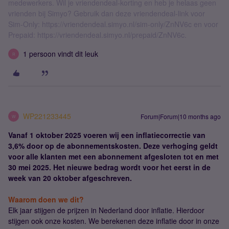
medewerkers. Wil je vriendendeal-korting en heb je helaas geen
vrienden bij Simyo? Gebruik dan deze vriendendeal-link voor
Sim-Only: https://vriendendeal.simyo.nl/sim-only/ZnNV6c en voor
Prepaid: https://vriendendeal.simyo.nl/prepaid/ZnNV6c.
1 persoon vindt dit leuk
R
WP221233445
Forum|Forum|10 months ago
W
Vanaf 1 oktober 2025 voeren wij een inflatiecorrectie van
3,6% door op de abonnementskosten. Deze verhoging geldt
voor alle klanten met een abonnement afgesloten tot en met
30 mei 2025. Het nieuwe bedrag wordt voor het eerst in de
week van 20 oktober afgeschreven.
Waarom doen we dit?
Elk jaar stijgen de prijzen in Nederland door inflatie. Hierdoor
stijgen ook onze kosten. We berekenen deze inflatie door in onze