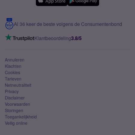
Samsung
Meerdere nummers
Samsung S25 FE
Blog
5G internet
Contact
Al 36 keer de beste volgens de Consumentenbond
Mobiel internet
VoLTE 4G bellen
Klantbeoordeling
3.8/5
Mobiel abonnement
Simkaart
Annuleren
Klachten
Cookies
Tarieven
Netneutraliteit
Privacy
Disclaimer
Voorwaarden
Storingen
Toegankelijkheid
Veilig online