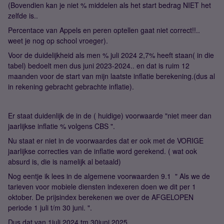
(Bovendien kan je niet % middelen als het start bedrag NIET het
zelfde is..
Percentace van Appels en peren optellen gaat niet correct!!..
weet je nog op school vroeger).
Voor de duidelijkheid als men % juli 2024 2,7% heeft staan( in die
tabel) bedoelt men dus juni 2023-2024.. en dat is ruim 12
maanden voor de start van mijn laatste inflatie berekening.(dus al
in rekening gebracht gebrachte inflatie).
Er staat duidenlijk de in de ( huidige) voorwaarde "niet meer dan
jaarlijkse inflatie % volgens CBS ".
Nu staat er niet in de voorwaardes dat er ook met de VORIGE
jaarlijkse correcties van de inflatie word gerekend. ( wat ook
absurd is, die is namelijk al betaald)
Nog eentje ik lees in de algemene voorwaarden 9.1 " Als we de
tarieven voor mobiele diensten indexeren doen we dit per 1
oktober. De prijsindex berekenen we over de AFGELOPEN
periode 1 juli t/m 30 juni. ".
Dus dat van 1juli 2024 tm 30juni 2025.