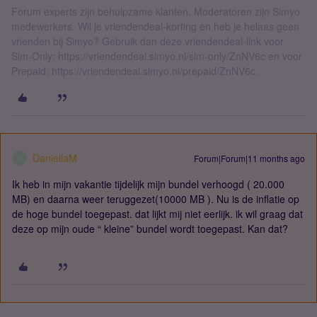
Forum experts zijn behulpzame klanten. Moderatoren zijn Simyo
medewerkers. Wil je vriendendeal-korting en heb je helaas geen
vrienden bij Simyo? Gebruik dan deze vriendendeal-link voor
Sim-Only: https://vriendendeal.simyo.nl/sim-only/ZnNV6c en voor
Prepaid: https://vriendendeal.simyo.nl/prepaid/ZnNV6c.
DaniellaM
Forum|Forum|11 months ago
D
Ik heb in mijn vakantie tijdelijk mijn bundel verhoogd ( 20.000
MB) en daarna weer teruggezet(10000 MB ). Nu is de inflatie op
de hoge bundel toegepast. dat lijkt mij niet eerlijk. ik wil graag dat
deze op mijn oude “ kleine” bundel wordt toegepast. Kan dat?