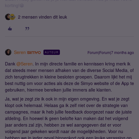
korting!😁
2 mensen vinden dit leuk
Seren
Forum|Forum|7 months ago
AUTEUR
Dank ​
@Seren
. In mijn directe familie en kennissen kring merk ik
dat steeds meer mensen afhaken van de diverse Social Media, of
zich terugtrekken in kleine besloten groepen. Daarom lijkt het mij
best nuttig om voor acties als deze de Simyo website of de App te
gebruiken, hiermee bereiken jullie immers alle klanten.
Ja, wat je zegt zie ik ook in mijn eigen omgeving. En wat je zegt
klopt ook helemaal. Helaas ga ik zelf niet over de strategie van
campagnes, maar ik heb jullie feedback doorgezet naar de juiste
afdeling. En hoewel ik geen belofte kan maken dat het volgend
jaar anders zal zijn, hebben ze wel aangegeven dat er voor
volgend jaar gekeken wordt naar de mogelijkheden. Voor nu
hebben we in ieder geval binnenkort ook een leuke verassing op