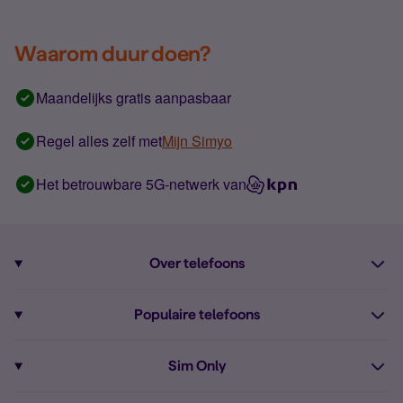
Waarom duur doen?
Maandelijks gratis aanpasbaar
Regel alles zelf met
Mijn Simyo
Het betrouwbare 5G-netwerk van
Over telefoons
Abonnement met telefoon
Populaire telefoons
Informatie over telefoons
Pixel 10
Sim Only
Alle telefoons
Pixel 9a
Sim Only