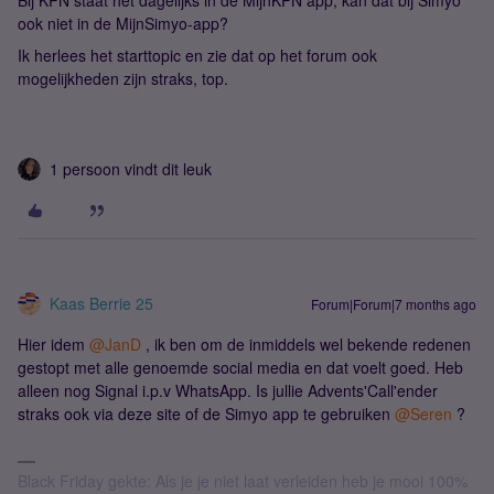
Bij KPN staat het dagelijks in de MijnKPN app, kan dat bij Simyo
ook niet in de MijnSimyo-app?
Ik herlees het starttopic en zie dat op het forum ook
mogelijkheden zijn straks, top.
1 persoon vindt dit leuk
Kaas Berrie 25
Forum|Forum|7 months ago
Hier idem ​
@JanD
, ik ben om de inmiddels wel bekende redenen
gestopt met alle genoemde social media en dat voelt goed. Heb
alleen nog Signal i.p.v WhatsApp. Is jullie Advents'Call'ender
straks ook via deze site of de Simyo app te gebruiken ​
@Seren
?
Black Friday gekte: Als je je niet laat verleiden heb je mooi 100%