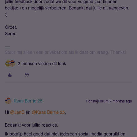
jullie feedback door zodat we dit voor volgend jaar kunnen
bekijken en mogelijk verbeteren. Bedankt dat jullie dit aangeven.
:)
Groet,
Seren
Stuur mij alleen een privébericht als ik daar om vraag. Thanks!
2 mensen vinden dit leuk
Kaas Berrie 25
Forum|Forum|7 months ago
Hi ​
@JanD
en ​
@Kaas Berrie 25
,
Bedankt voor jullie reacties.
Ik begrijp heel goed dat niet iedereen social media gebruikt en