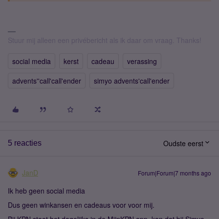
Stuur mij alleen een privébericht als ik daar om vraag. Thanks!
social media
kerst
cadeau
verassing
advents''call'call'ender
simyo advents'call'ender
Oudste eerst
5 reacties
JanD
Forum|Forum|7 months ago
Ik heb geen social media
Dus geen winkansen en cadeaus voor voor mij.