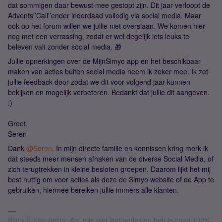
dat sommigen daar bewust mee gestopt zijn. Dit jaar verloopt de
Advents'’Call'’ender inderdaad volledig via social media. Maar
ook op het forum willen we jullie niet overslaan. We komen hier
nog met een verrassing, zodat er wel degelijk iets leuks te
beleven valt zonder social media. 🎁
Jullie opnerkingen over de MijnSimyo app en het beschikbaar
maken van acties buiten social media neem ik zeker mee. Ik zet
jullie feedback door zodat we dit voor volgend jaar kunnen
bekijken en mogelijk verbeteren. Bedankt dat jullie dit aangeven.
:)
Groet,
Seren
Dank ​
@Seren
. In mijn directe familie en kennissen kring merk ik
dat steeds meer mensen afhaken van de diverse Social Media, of
zich terugtrekken in kleine besloten groepen. Daarom lijkt het mij
best nuttig om voor acties als deze de Simyo website of de App te
gebruiken, hiermee bereiken jullie immers alle klanten.
Black Friday gekte: Als je je niet laat verleiden heb je mooi 100%