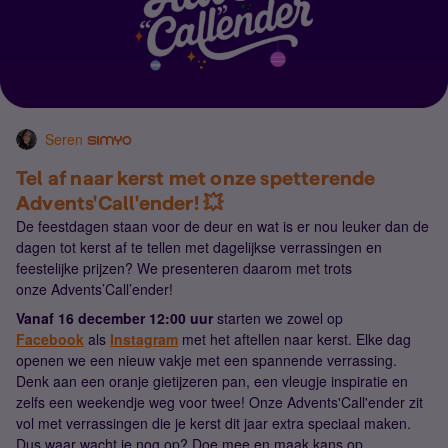
Seren
Tel af naar kerst met onze spetterende
Advents'Call'ender! 💥
De feestdagen staan voor de deur en wat is er nou leuker dan de
dagen tot kerst af te tellen met dagelijkse verrassingen en
feestelijke prijzen? We presenteren daarom met trots
onze Advents’Call’ender!
Vanaf 16 december 12:00 uur
starten we zowel op
Facebook
als
Instagram
met het aftellen naar kerst. Elke dag
openen we een nieuw vakje met een spannende verrassing.
Denk aan een oranje gietijzeren pan, een vleugje inspiratie en
zelfs een weekendje weg voor twee! Onze Advents'Call'ender zit
vol met verrassingen die je kerst dit jaar extra speciaal maken.
Dus waar wacht je nog op? Doe mee en maak kans op