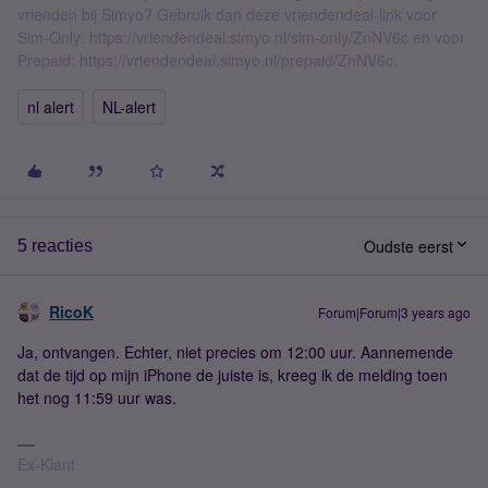
vrienden bij Simyo? Gebruik dan deze vriendendeal-link voor
Sim-Only: https://vriendendeal.simyo.nl/sim-only/ZnNV6c en voor
Prepaid: https://vriendendeal.simyo.nl/prepaid/ZnNV6c.
nl alert
NL-alert
Oudste eerst
5 reacties
RicoK
Forum|Forum|3 years ago
Ja, ontvangen. Echter, niet precies om 12:00 uur. Aannemende
dat de tijd op mijn iPhone de juiste is, kreeg ik de melding toen
het nog 11:59 uur was.
Ex-Klant