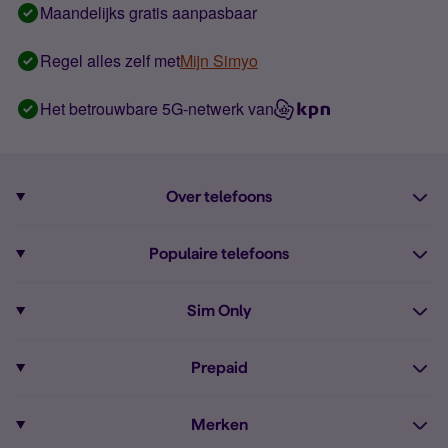
Maandelijks gratis aanpasbaar
Regel alles zelf met
Mijn Simyo
Het betrouwbare 5G-netwerk van
Over telefoons
Abonnement met telefoon
Populaire telefoons
Informatie over telefoons
Pixel 10
Sim Only
Alle telefoons
Pixel 9a
Sim Only
Prepaid
iPhone 16
Sim Only internet
Prepaid
iPhone 16e
Merken
Onbeperkt bellen
Bestel Prepaid simkaart