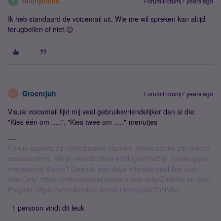
Anonymous
Forum|Forum|7 years ago
A
Ik heb standaard de voicemail uit. Wie me wil spreken kan altijd
terugbellen of niet.😉
Groentjuh
Forum|Forum|7 years ago
G
Visual voicemail lijkt mij veel gebruiksvriendelijker dan al die:
"Kies één om .....", "Kies twee om ....."-menutjes
Forum experts zijn behulpzame klanten. Moderatoren zijn Simyo
medewerkers. Wil je vriendendeal-korting en heb je helaas geen
vrienden bij Simyo? Gebruik dan deze vriendendeal-link voor
Sim-Only: https://vriendendeal.simyo.nl/sim-only/ZnNV6c en voor
Prepaid: https://vriendendeal.simyo.nl/prepaid/ZnNV6c.
1 persoon vindt dit leuk