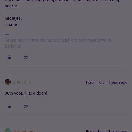
naar is.
Groetjes,
Jihane
Graag geen privéberichten, tenzij hierom gevraagd wordt!
Bedankt!
ahmed_a
Forum|Forum|7 years ago
90% voor, ik zeg doen!
Anonymous
Forum|Forum|7 years ago
A