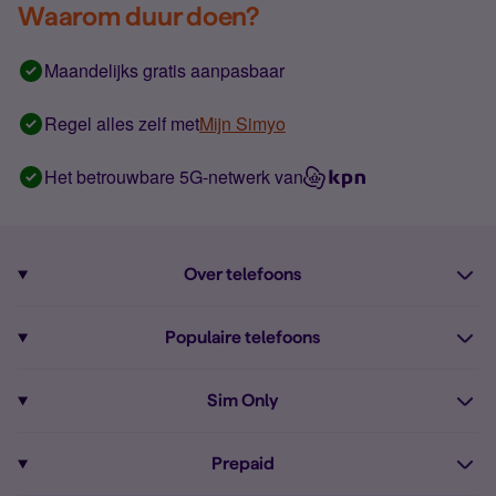
Waarom duur doen?
Maandelijks gratis aanpasbaar
Regel alles zelf met
Mijn Simyo
Het betrouwbare 5G-netwerk van
Over telefoons
Abonnement met telefoon
Populaire telefoons
Informatie over telefoons
Pixel 10
Sim Only
Alle telefoons
Pixel 9a
Sim Only
Prepaid
iPhone 16
Sim Only internet