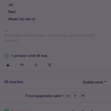
Ja!
Nee!
Maakt mij niet uit
Graag geen privéberichten, tenzij hierom gevraagd wordt!
Bedankt!
1 persoon vindt dit leuk
K
Oudste eerst
49 reacties
Forum|pagination.label 1 / 2