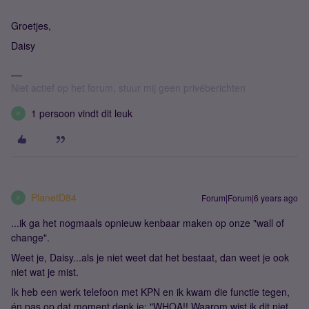
Groetjes,
Daisy
Niet actief op het forum, stuur mij geen privéberichten
1 persoon vindt dit leuk
P
PlanetD84
Forum|Forum|6 years ago
P
...ik ga het nogmaals opnieuw kenbaar maken op onze "wall of
change".
Weet je, Daisy...als je niet weet dat het bestaat, dan weet je ook
niet wat je mist.
Ik heb een werk telefoon met KPN en ik kwam die functie tegen,
én pas op dat moment denk je: "WHOA!! Waarom wist ik dit niet,