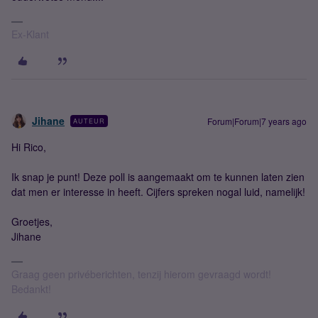
Ex-Klant
Jihane
Forum|Forum|7 years ago
AUTEUR
Hi Rico,
Ik snap je punt! Deze poll is aangemaakt om te kunnen laten zien
dat men er interesse in heeft. Cijfers spreken nogal luid, namelijk!
Groetjes,
Jihane
Graag geen privéberichten, tenzij hierom gevraagd wordt!
Bedankt!