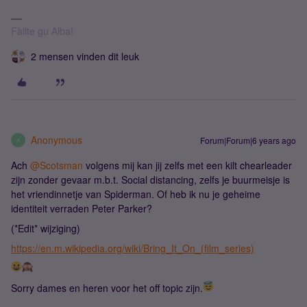
Fàilte gu Alba!
2 mensen vinden dit leuk
Anonymous
Forum|Forum|6 years ago
A
Ach
@Scotsman
volgens mij kan jij zelfs met een kilt chearleader
zijn zonder gevaar m.b.t. Social distancing, zelfs je buurmeisje is
het vriendinnetje van Spiderman. Of heb ik nu je geheime
identiteit verraden Peter Parker?
(*Edit* wijziging)
https://en.m.wikipedia.org/wiki/Bring_It_On_(film_series)
Sorry dames en heren voor het off topic zijn.