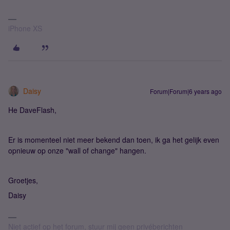
iPhone XS
Daisy
Forum|Forum|6 years ago
He DaveFlash,
Er is momenteel niet meer bekend dan toen, ik ga het gelijk even
opnieuw op onze "wall of change" hangen.
Groetjes,
Daisy
Niet actief op het forum, stuur mij geen privéberichten