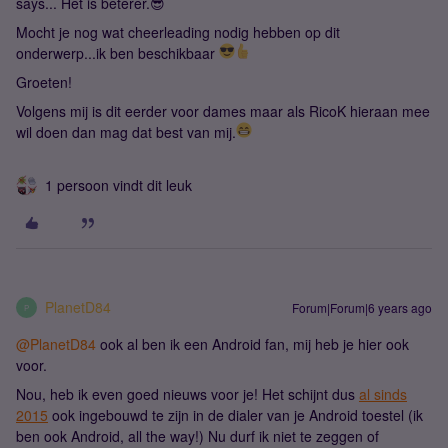
says... Het is beterer.😎
Mocht je nog wat cheerleading nodig hebben op dit
onderwerp...ik ben beschikbaar
Groeten!
Volgens mij is dit eerder voor dames maar als RicoK hieraan mee
wil doen dan mag dat best van mij.
1 persoon vindt dit leuk
PlanetD84
Forum|Forum|6 years ago
P
@PlanetD84
ook al ben ik een Android fan, mij heb je hier ook
voor.
Nou, heb ik even goed nieuws voor je! Het schijnt dus
al sinds
2015
ook ingebouwd te zijn in de dialer van je Android toestel (ik
ben ook Android, all the way!) Nu durf ik niet te zeggen of