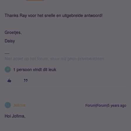
Thanks Ray voor het snelle en uitgebreide antwoord!
Groetjes,
Daisy
Niet actief op het forum, stuur mij geen privéberichten
1 persoon vindt dit leuk
R
Jofima
Forum|Forum|5 years ago
J
Hoi Jofima,