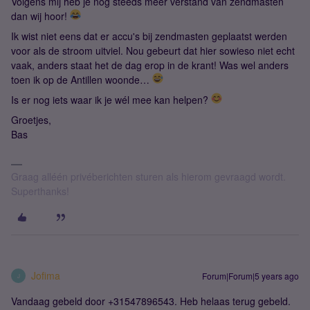
Volgens mij heb je nog steeds meer verstand van zendmasten
dan wij hoor!
Ik wist niet eens dat er accu's bij zendmasten geplaatst werden
voor als de stroom uitviel. Nou gebeurt dat hier sowieso niet echt
vaak, anders staat het de dag erop in de krant! Was wel anders
toen ik op de Antillen woonde…
Is er nog iets waar ik je wél mee kan helpen?
Groetjes,
Bas
Graag alléén privéberichten sturen als hierom gevraagd wordt.
Superthanks!
Jofima
Forum|Forum|5 years ago
J
Vandaag gebeld door +31547896543. Heb helaas terug gebeld.