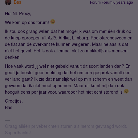
Bas
Forum|Forum|6 years ago
Hoi NL-Proxy,
Welkom op ons forum!
Ik zou ook graag willen dat het mogelijk was om met één druk op
de knop oproepen uit Azië, Afrika, Limburg, Roelofarendsveen en
de flat aan de overkant te kunnen weigeren. Maar helaas is dat
niet het geval. Het is ook allemaal niet zo makkelijk als mensen
denken!
Hoe vaak word jij wel niet gebeld vanuit dit soort landen dan? En
geeft je toestel geen melding dat het om een gesprek vanuit een
ver land gaat? Ik zie dat namelijk wel op m'n scherm en weet dan
gewoon dat ik niet moet opnemen. Maar dit komt mij dan ook
hooguit eens per jaar voor, waardoor het niet echt storend is
Groetjes,
Bas
Graag alléén privéberichten sturen als hierom gevraagd wordt.
Superthanks!