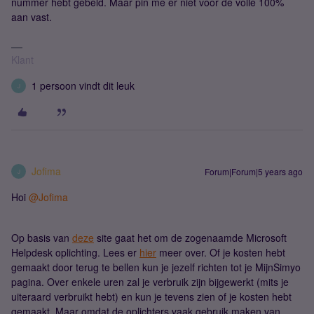
nummer hebt gebeld. Maar pin me er niet voor de volle 100%
aan vast.
Klant
1 persoon vindt dit leuk
J
Jofima
Forum|Forum|5 years ago
J
Hoi
@Jofima
Op basis van
deze
site gaat het om de zogenaamde Microsoft
Helpdesk oplichting. Lees er
hier
meer over. Of je kosten hebt
gemaakt door terug te bellen kun je jezelf richten tot je MijnSimyo
pagina. Over enkele uren zal je verbruik zijn bijgewerkt (mits je
uiteraard verbruikt hebt) en kun je tevens zien of je kosten hebt
gemaakt. Maar omdat de oplichters vaak gebruik maken van