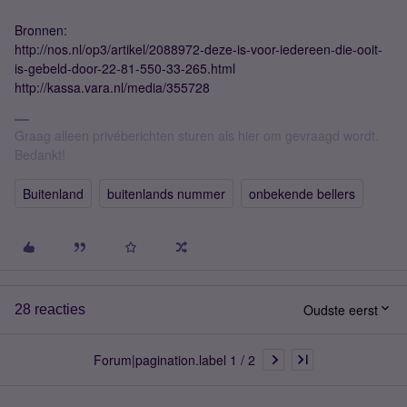
Bronnen:
http://nos.nl/op3/artikel/2088972-deze-is-voor-iedereen-die-ooit-
is-gebeld-door-22-81-550-33-265.html
http://kassa.vara.nl/media/355728
Graag alleen privéberichten sturen als hier om gevraagd wordt.
Bedankt!
Buitenland
buitenlands nummer
onbekende bellers
Oudste eerst
28 reacties
Forum|pagination.label 1 / 2