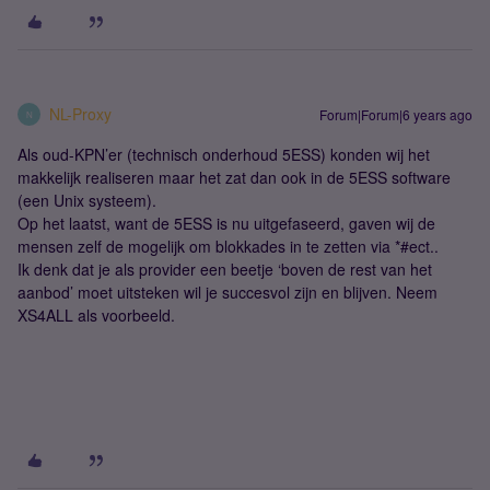
NL-Proxy
Forum|Forum|6 years ago
N
Als oud-KPN’er (technisch onderhoud 5ESS) konden wij het
makkelijk realiseren maar het zat dan ook in de 5ESS software
(een Unix systeem).
Op het laatst, want de 5ESS is nu uitgefaseerd, gaven wij de
mensen zelf de mogelijk om blokkades in te zetten via *#ect..
Ik denk dat je als provider een beetje ‘boven de rest van het
aanbod’ moet uitsteken wil je succesvol zijn en blijven. Neem
XS4ALL als voorbeeld.