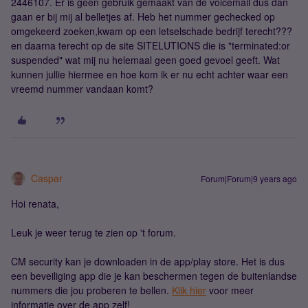
2446107. Er is geen gebruik gemaakt van de voicemail dus dan
gaan er bij mij al belletjes af. Heb het nummer gechecked op
omgekeerd zoeken,kwam op een letselschade bedrijf terecht???
en daarna terecht op de site SITELUTIONS die is "terminated:or
suspended" wat mij nu helemaal geen goed gevoel geeft. Wat
kunnen jullie hiermee en hoe kom ik er nu echt achter waar een
vreemd nummer vandaan komt?
Caspar
Forum|Forum|9 years ago
Hoi renata,
Leuk je weer terug te zien op 't forum.
CM security kan je downloaden in de app/play store. Het is dus
een beveiliging app die je kan beschermen tegen de buitenlandse
nummers die jou proberen te bellen.
Klik hier
voor meer
informatie over de app zelf!