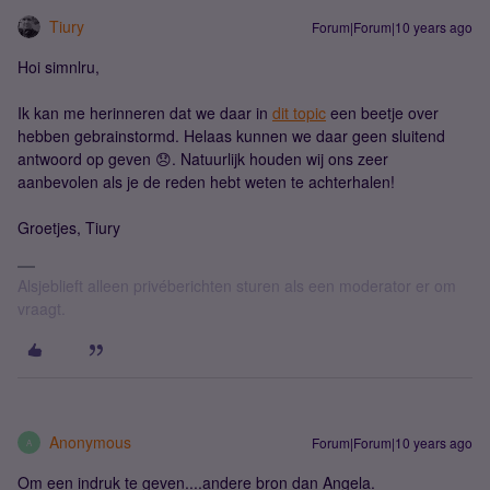
Tiury
Forum|Forum|10 years ago
Hoi simnlru,
Ik kan me herinneren dat we daar in
dit topic
een beetje over
hebben gebrainstormd. Helaas kunnen we daar geen sluitend
antwoord op geven 😞. Natuurlijk houden wij ons zeer
aanbevolen als je de reden hebt weten te achterhalen!
Groetjes, Tiury
Alsjeblieft alleen privéberichten sturen als een moderator er om
vraagt.
Anonymous
Forum|Forum|10 years ago
A
Om een indruk te geven....andere bron dan Angela.