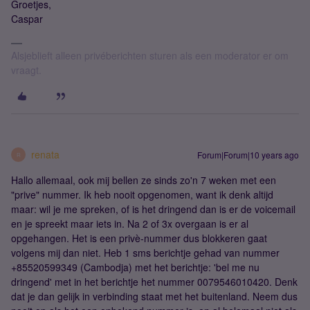
Groetjes,
Caspar
Alsjeblieft alleen privéberichten sturen als een moderator er om
vraagt.
renata
Forum|Forum|10 years ago
R
Hallo allemaal, ook mij bellen ze sinds zo'n 7 weken met een
"prive" nummer. Ik heb nooit opgenomen, want ik denk altijd
maar: wil je me spreken, of is het dringend dan is er de voicemail
en je spreekt maar iets in. Na 2 of 3x overgaan is er al
opgehangen. Het is een privè-nummer dus blokkeren gaat
volgens mij dan niet. Heb 1 sms berichtje gehad van nummer
+85520599349 (Cambodja) met het berichtje: 'bel me nu
dringend' met in het berichtje het nummer 0079546010420. Denk
dat je dan gelijk in verbinding staat met het buitenland. Neem dus