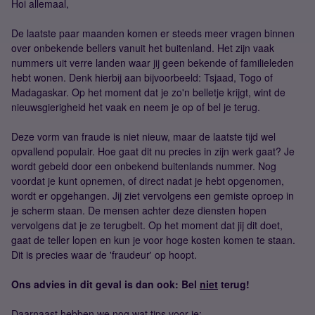
Hoi allemaal,
De laatste paar maanden komen er steeds meer vragen binnen
over onbekende bellers vanuit het buitenland. Het zijn vaak
nummers uit verre landen waar jij geen bekende of familieleden
hebt wonen. Denk hierbij aan bijvoorbeeld: Tsjaad, Togo of
Madagaskar. Op het moment dat je zo'n belletje krijgt, wint de
nieuwsgierigheid het vaak en neem je op of bel je terug.
Deze vorm van fraude is niet nieuw, maar de laatste tijd wel
opvallend populair. Hoe gaat dit nu precies in zijn werk gaat? Je
wordt gebeld door een onbekend buitenlands nummer. Nog
voordat je kunt opnemen, of direct nadat je hebt opgenomen,
wordt er opgehangen. Jij ziet vervolgens een gemiste oproep in
je scherm staan. De mensen achter deze diensten hopen
vervolgens dat je ze terugbelt. Op het moment dat jij dit doet,
gaat de teller lopen en kun je voor hoge kosten komen te staan.
Dit is precies waar de 'fraudeur' op hoopt.
Ons advies in dit geval is dan ook: Bel
niet
terug!
Daarnaast hebben we nog wat tips voor je: