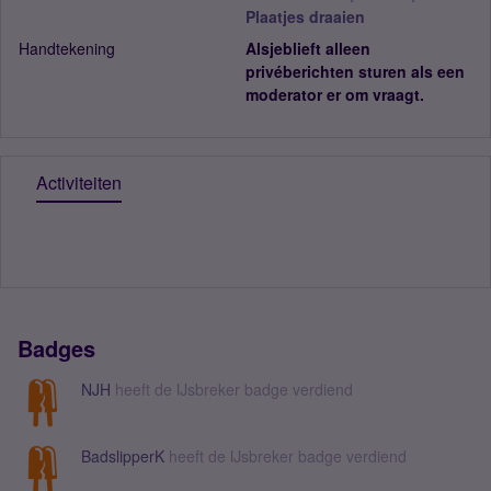
Plaatjes draaien
Handtekening
Alsjeblieft alleen
privéberichten sturen als een
moderator er om vraagt.
Activiteiten
Badges
NJH
heeft de IJsbreker badge verdiend
BadslipperK
heeft de IJsbreker badge verdiend