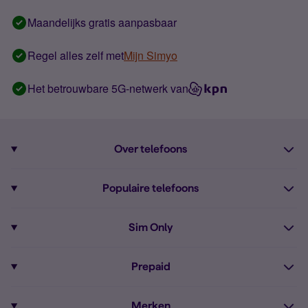
Maandelijks gratis aanpasbaar
Regel alles zelf met
Mijn Simyo
Het betrouwbare 5G-netwerk van
Over telefoons
Abonnement met telefoon
Populaire telefoons
Informatie over telefoons
Pixel 10
Sim Only
Alle telefoons
Pixel 9a
Sim Only
Prepaid
iPhone 16
Sim Only internet
Prepaid
iPhone 16e
Merken