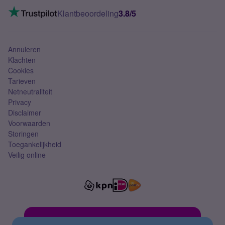
Mobiel internet
VoLTE 4G bellen
Klantbeoordeling
3.8/5
Mobiel abonnement
Simkaart
Annuleren
Klachten
Cookies
Tarieven
Netneutraliteit
Privacy
Disclaimer
Voorwaarden
Storingen
Toegankelijkheid
Veilig online