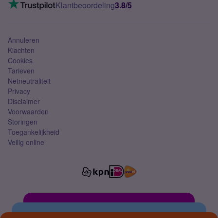
VoLTE 4G bellen
Klantbeoordeling
3.8/5
Mobiel abonnement
Simkaart
Annuleren
Klachten
Cookies
Tarieven
Netneutraliteit
Privacy
Disclaimer
Voorwaarden
Storingen
Toegankelijkheid
Veilig online