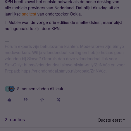
KPN heeft zowel het snelste netwerk als de beste dekking van
alle mobiele providers van Nederland. Dat blijkt dinsdag uit de
jaarlijkse
sneltest
van onderzoeker Ookla.
T-Mobile won de vorige drie edities de snelheidstest, maar blijkt
nu ingehaald te zijn door KPN.
Forum experts zijn behulpzame klanten. Moderatoren zijn Simyo
medewerkers. Wil je vriendendeal-korting en heb je helaas geen
vrienden bij Simyo? Gebruik dan deze vriendendeal-link voor
Sim-Only: https://vriendendeal.simyo.nl/sim-only/ZnNV6c en voor
Prepaid: https://vriendendeal.simyo.nl/prepaid/ZnNV6c.
2 mensen vinden dit leuk
R
Oudste eerst
2 reacties