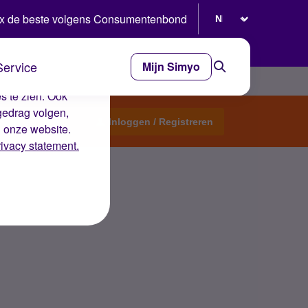
Selecteer taal
x de beste volgens Consumentenbond
Service
Mijn Simyo
e ervaring op de
s te zien. Ook
gedrag volgen,
Start een topic
Inloggen / Registreren
n onze website.
rivacy statement.
len. Hoe nu verder?