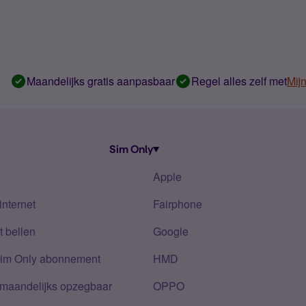
Maandelijks gratis aanpasbaar
Regel alles zelf met
Mij
Sim Only
Apple
internet
Fairphone
 bellen
Google
Sim Only abonnement
HMD
 maandelijks opzegbaar
OPPO