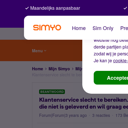
Maandelijks aanpasbaar
De coo
Home
Sim Only
Pre
Wij gebruiken co
website nog beter
derde partijen p
Menu
zodat wij je pers
Je kan je
cookie-
Home
Mijn Simyo
Mijn Simyo
Klantenservice slecht te bereiken. Staat nog een toes
Accepte
BEANTWOORD
Klantenservice slecht te bereiken
die niet is geleverd en wil graag 
Forum|Forum|3 years ago
3 reacties
173 B