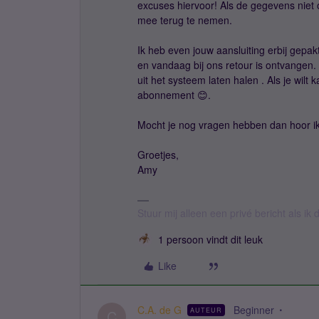
excuses hiervoor! Als de gegevens niet
mee terug te nemen.
Ik heb even jouw aansluiting erbij gepak
en vandaag bij ons retour is ontvangen.
uit het systeem laten halen . Als je wilt 
abonnement 😊.
Mocht je nog vragen hebben dan hoor i
Groetjes,
Amy
Stuur mij alleen een privé bericht als i
1 persoon vindt dit leuk
Like
C.A. de G
Beginner
AUTEUR
C