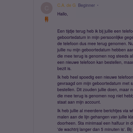
C.A. de G
Beginner
C
Hallo,
Een tijdje terug heb ik bij jullie een tele
geboortedatum in mijn persoonlijke gege
de telefoon dus mee terug genomen. Nu 
jullie nu mijn geboortedatum hebben aang
die mee terug is genomen nog steeds als 
een nieuwe telefoon kan bestellen, maar 
bezit is.
Ik heb heel spoedig een nieuwe telefoon 
gevraagd om mijn geboortedatum met spo
bestellen. Dit zouden jullie doen, maar n
die mee terug is genomen nog niet hebb
staat aan mijn account.
Ik heb jullie al meerdere berichtjes via
malen aan de lijn gehangen van jullie kl
doorheen. Sta minimaal een halfuur in de
'de wachtrij langer dan 5 minuten is'. B