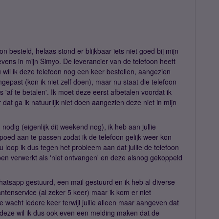
foon besteld, helaas stond er blijkbaar iets niet goed bij mijn
vens in mijn Simyo. De leverancier van de telefoon heeft
wil ik deze telefoon nog een keer bestellen, aangezien
epast (kon ik niet zelf doen), maar nu staat die telefoon
'af te betalen'. Ik moet deze eerst afbetalen voordat ik
dat ga ik natuurlijk niet doen aangezien deze niet in mijn
nodig (eigenlijk dit weekend nog), ik heb aan jullie
ed aan te passen zodat ik de telefoon gelijk weer kon
u loop ik dus tegen het probleem aan dat jullie de telefoon
en verwerkt als 'niet ontvangen' en deze alsnog gekoppeld
 whatsapp gestuurd, een mail gestuurd en ik heb al diverse
antenservice (al zeker 5 keer) maar ik kom er niet
 wacht iedere keer terwijl jullie alleen maar aangeven dat
ij deze wil ik dus ook even een melding maken dat de