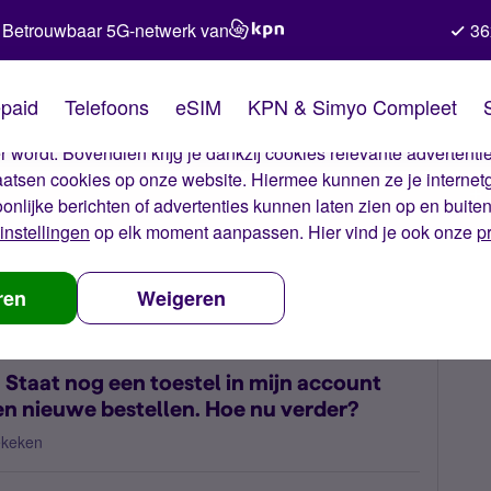
Betrouwbaar 5G-netwerk van
36
kies van Simyo
paid
Telefoons
eSIM
KPN & Simyo Compleet
okies op onze website. Met deze cookies zorgen wij ervoor dat j
 wordt. Bovendien krijg je dankzij cookies relevante advertentie
laatsen cookies op onze website. Hiermee kunnen ze je internet
oonlijke berichten of advertenties kunnen laten zien op en buite
instellingen
op elk moment aanpassen. Hier vind je ook onze
p
tel in mijn account die niet is geleverd en wil graag een nieuwe bestel
ren
Weigeren
. Staat nog een toestel in mijn account
een nieuwe bestellen. Hoe nu verder?
ekeken