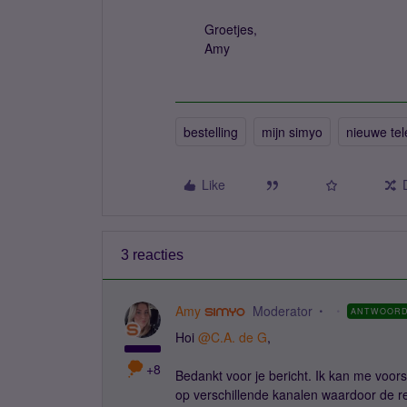
Groetjes,
Amy
bestelling
mijn simyo
nieuwe tel
Like
3 reacties
Amy
Moderator
ANTWOOR
Hoi
@C.A. de G
,
+8
Bedankt voor je bericht. Ik kan me voorst
op verschillende kanalen waardoor de re