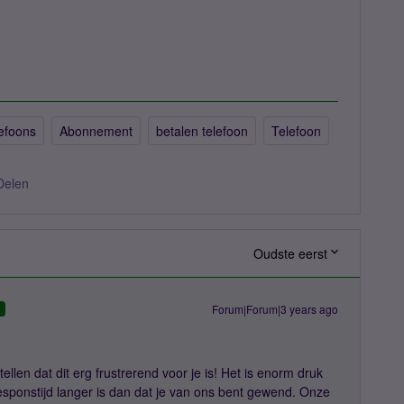
efoons
Abonnement
betalen telefoon
Telefoon
Delen
Oudste eerst
Forum|Forum|3 years ago
D
ellen dat dit erg frustrerend voor je is! Het is enorm druk
sponstijd langer is dan dat je van ons bent gewend. Onze