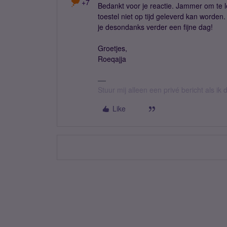
+7
Bedankt voor je reactie. Jammer om te le
toestel niet op tijd geleverd kan worden
je desondanks verder een fijne dag!
Groetjes,
Roeqajja
Stuur mij alleen een privé bericht als i
Like