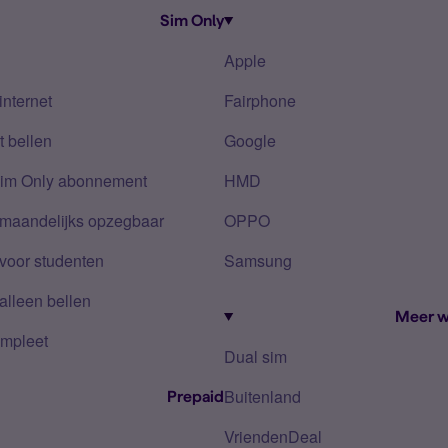
Sim Only
Apple
internet
Fairphone
 bellen
Google
Sim Only abonnement
HMD
 maandelijks opzegbaar
OPPO
voor studenten
Samsung
alleen bellen
Meer w
mpleet
Dual sim
Buitenland
Prepaid
VriendenDeal