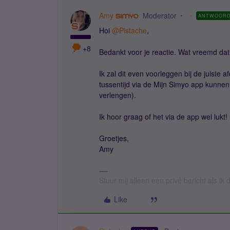
Amy
Moderator
ANTWOOR
Hoi
@Pistache
,
+8
Bedankt voor je reactie. Wat vreemd dat 
Ik zal dit even voorleggen bij de juiste 
tussentijd via de Mijn Simyo app kunne
verlengen).
Ik hoor graag of het via de app wel lukt!
Groetjes,
Amy
Stuur mij alleen een privé bericht als i
Like