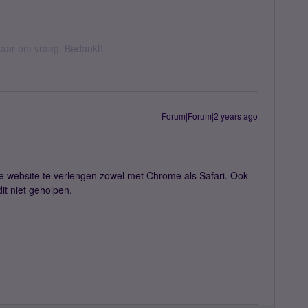
k daar om vraag. Bedankt!
Forum|Forum|2 years ago
 de website te verlengen zowel met Chrome als Safari. Ook
dit niet geholpen.