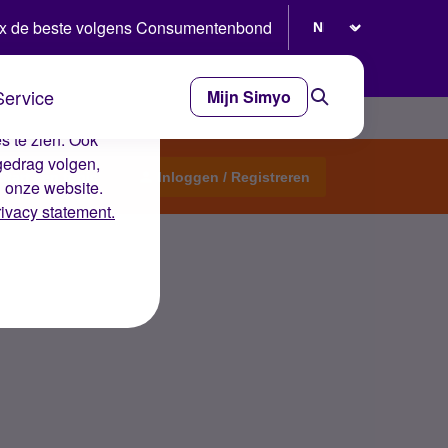
Selecteer taal
x de beste volgens Consumentenbond
Service
Mijn Simyo
e ervaring op de
s te zien. Ook
gedrag volgen,
Start een topic
Inloggen / Registreren
n onze website.
rivacy statement.