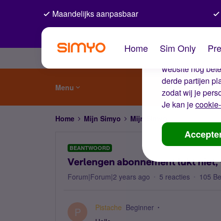
Maandelijks aanpasbaar
De coo
Home
Sim Only
Pre
Wij gebruiken co
website nog beter
derde partijen p
Menu
zodat wij je pers
Je kan je
cookie-
Home
Mijn Simyo
Mijn Simyo
Verlengen abo
Accepte
BEANTWOORD
Verlengen abonnement lukt niet, 
Forum|Forum|2 years ago
5 reacties
105 B
Pistache
Beginner
P