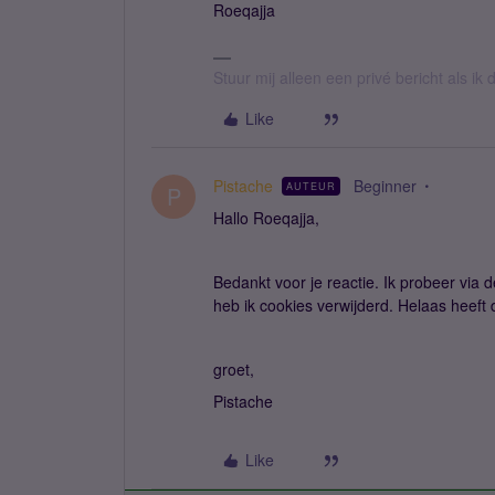
Roeqajja
Stuur mij alleen een privé bericht als i
Like
Pistache
Beginner
AUTEUR
P
Hallo Roeqajja,
Bedankt voor je reactie. Ik probeer via
heb ik cookies verwijderd. Helaas heeft 
groet,
Pistache
Like