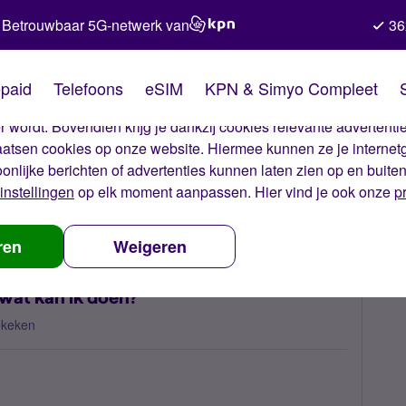
Betrouwbaar 5G-netwerk van
36
kies van Simyo
paid
Telefoons
eSIM
KPN & Simyo Compleet
okies op onze website. Met deze cookies zorgen wij ervoor dat j
 wordt. Bovendien krijg je dankzij cookies relevante advertentie
laatsen cookies op onze website. Hiermee kunnen ze je internet
oonlijke berichten of advertenties kunnen laten zien op en buite
instellingen
op elk moment aanpassen. Hier vind je ook onze
p
nnement lukt niet, wat kan ik doen?
ren
Weigeren
wat kan ik doen?
ekeken