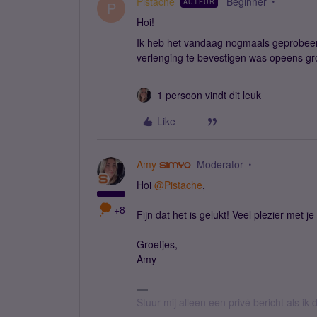
Pistache
Beginner
AUTEUR
P
Hoi!
Ik heb het vandaag nogmaals geprobeerd
verlenging te bevestigen was opeens gro
1 persoon vindt dit leuk
Like
Amy
Moderator
Hoi
@Pistache
,
+8
Fijn dat het is gelukt! Veel plezier met
Groetjes,
Amy
Stuur mij alleen een privé bericht als i