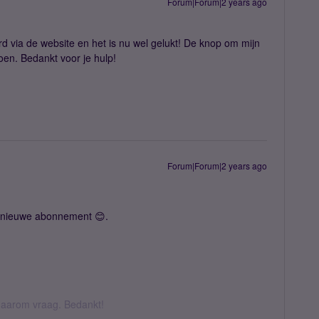
Forum|Forum|2 years ago
 via de website en het is nu wel gelukt! De knop om mijn
en. Bedankt voor je hulp!
Forum|Forum|2 years ago
 je nieuwe abonnement 😊.
k daarom vraag. Bedankt!