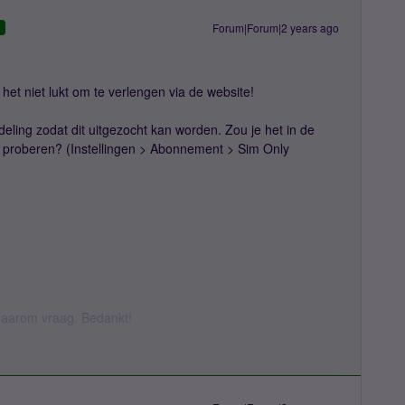
Forum|Forum|2 years ago
D
het niet lukt om te verlengen via de website!
afdeling zodat dit uitgezocht kan worden. Zou je het in de
n proberen? (Instellingen > Abonnement > Sim Only
k daarom vraag. Bedankt!