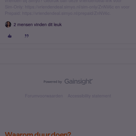
vrienden bij Simyo? Gebruik dan deze vriendendeal-link voor
Sim-Only: https://vriendendeal.simyo.nl/sim-only/ZnNV6c en voor
Prepaid: https://vriendendeal.simyo.nl/prepaid/ZnNV6c.
2 mensen vinden dit leuk
Forumvoorwaarden
Accessibility statement
Waarom duur doen?