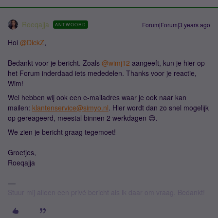
Roeqajja
Forum|Forum|3 years ago
ANTWOORD
Hoi
@DickZ
,
Bedankt voor je bericht. Zoals
@wimj12
aangeeft, kun je hier op
het Forum inderdaad iets mededelen. Thanks voor je reactie,
Wim!
Wel hebben wij ook een e-mailadres waar je ook naar kan
mailen:
klantenservice@simyo.nl
. Hier wordt dan zo snel mogelijk
op gereageerd, meestal binnen 2 werkdagen 😊.
We zien je bericht graag tegemoet!
Groetjes,
Roeqajja
Stuur mij alleen een privé bericht als ik daar om vraag. Bedankt!