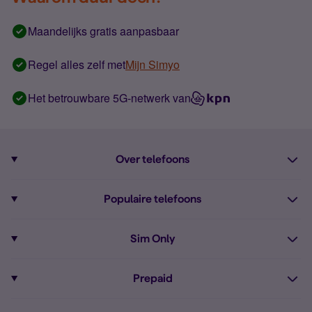
Maandelijks gratis aanpasbaar
Regel alles zelf met
Mijn Simyo
Het betrouwbare 5G-netwerk van
Over telefoons
Abonnement met telefoon
Populaire telefoons
Informatie over telefoons
Pixel 10
Sim Only
Alle telefoons
Pixel 9a
Sim Only
Prepaid
iPhone 16
Sim Only internet
Prepaid
iPhone 16e