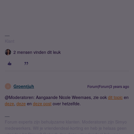
Klant
2 mensen vinden dit leuk
Groentjuh
Forum|Forum|3 years ago
G
@Moderatoren: Aangaande Nicole Weemaes, zie ook
dit topic
en
deze
,
deze
en
deze post
over hetzelfde.
Forum experts zijn behulpzame klanten. Moderatoren zijn Simyo
medewerkers. Wil je vriendendeal-korting en heb je helaas geen