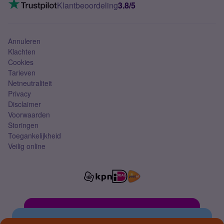
VoLTE 4G bellen
Klantbeoordeling
3.8/5
Mobiel abonnement
Simkaart
Annuleren
Klachten
Cookies
Tarieven
Netneutraliteit
Privacy
Disclaimer
Voorwaarden
Storingen
Toegankelijkheid
Veilig online