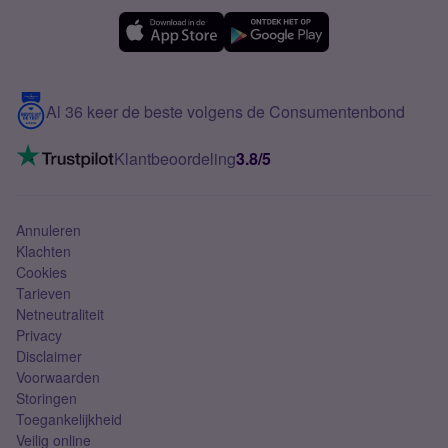
Simyo Compleet
eSIM
Samsung A56
Over Simyo
Samsung
Meerdere nummers
Samsung S25 FE
Blog
5G internet
Contact
Al 36 keer de beste volgens de Consumentenbond
Mobiel internet
VoLTE 4G bellen
Klantbeoordeling
3.8/5
Mobiel abonnement
Simkaart
Annuleren
Klachten
Cookies
Tarieven
Netneutraliteit
Privacy
Disclaimer
Voorwaarden
Storingen
Toegankelijkheid
Veilig online