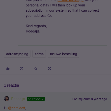
personal data? I will then look up your
subscription in our system so that I can correct
your address 😊.
Kind regards,
Roeqajja
adreswijziging
adres
nieuwe bestelling
1 reactie
Roeqajja
Forum|Forum|3 years ago
ANTWOORD
Hi
@demidoff
,