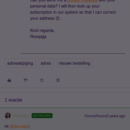
personal data? I will then look up your
subscription in our system so that I can correct
your address 😊.
Kind regards,
Roeqajja
adreswijziging
adres
nieuwe bestelling
1 reactie
Roeqajja
Forum|Forum|3 years ago
ANTWOORD
Hi
@demidoff
,