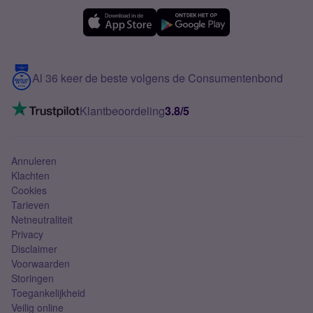
Simyo Compleet
eSIM
Samsung A56
Over Simyo
Samsung
Meerdere nummers
Samsung S25 FE
Blog
5G internet
Contact
Al 36 keer de beste volgens de Consumentenbond
Mobiel internet
VoLTE 4G bellen
Klantbeoordeling
3.8/5
Mobiel abonnement
Simkaart
Annuleren
Klachten
Cookies
Tarieven
Netneutraliteit
Privacy
Disclaimer
Voorwaarden
Storingen
Toegankelijkheid
Veilig online