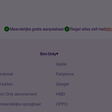
Maandelijks gratis aanpasbaar
Regel alles zelf met
Mij
Sim Only
Apple
internet
Fairphone
 bellen
Google
Sim Only abonnement
HMD
 maandelijks opzegbaar
OPPO