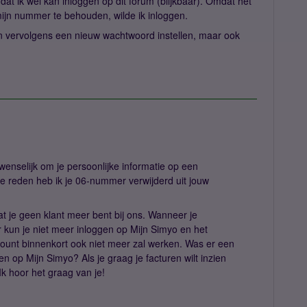
at ik wel kan inloggen op dit forum (blijkbaar). Omdat het
mijn nummer te behouden, wilde ik inloggen.
an vervolgens een nieuw wachtwoord instellen, maar ook
 wenselijk om je persoonlijke informatie op een
ze reden heb ik je 06-nummer verwijderd uit jouw
dat je geen klant meer bent bij ons. Wanneer je
 kun je niet meer inloggen op Mijn Simyo en het
count binnenkort ook niet meer zal werken. Was er een
en op Mijn Simyo? Als je graag je facturen wilt inzien
 Ik hoor het graag van je!