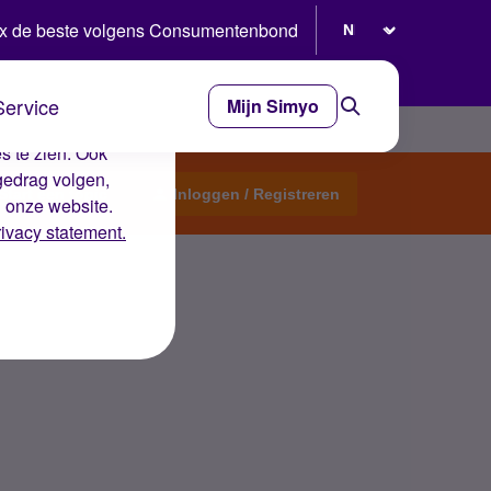
Selecteer taal
x de beste volgens Consumentenbond
Service
Mijn Simyo
e ervaring op de
s te zien. Ook
gedrag volgen,
Start een topic
Inloggen / Registreren
n onze website.
rivacy statement.