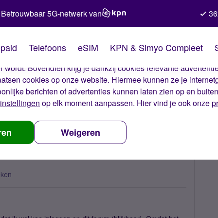
Betrouwbaar 5G-netwerk van
36
kies van Simyo
paid
Telefoons
eSIM
KPN & Simyo Compleet
okies op onze website. Met deze cookies zorgen wij ervoor dat j
 wordt. Bovendien krijg je dankzij cookies relevante advertentie
laatsen cookies op onze website. Hiermee kunnen ze je internet
oonlijke berichten of advertenties kunnen laten zien op en buite
instellingen
op elk moment aanpassen. Hier vind je ook onze
p
imyo niet openen?
ren
Weigeren
eken