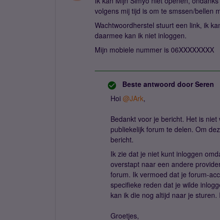
Ik kan Mijn Simyo niet openen, ondanks d
volgens mij tijd is om te smssen/bellen 
Wachtwoordherstel stuurt een link, ik k
daarmee kan ik niet inloggen.
Mijn mobiele nummer is 06XXXXXXXX
Beste antwoord door
Seren
Hoi
@JArk
,
Bedankt voor je bericht. Het is niet
publiekelijk forum te delen. Om de
bericht.
Ik zie dat je niet kunt inloggen om
overstapt naar een andere provider
forum. Ik vermoed dat je forum-ac
specifieke reden dat je wilde inlogg
kan ik die nog altijd naar je sturen.
Groetjes,