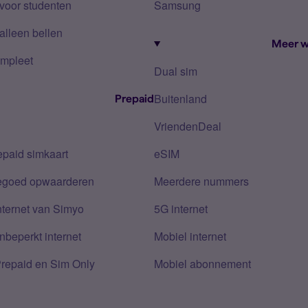
voor studenten
Samsung
alleen bellen
Meer w
mpleet
Dual sim
Buitenland
Prepaid
VriendenDeal
epaid simkaart
eSIM
tegoed opwaarderen
Meerdere nummers
nternet van Simyo
5G internet
nbeperkt internet
Mobiel internet
Prepaid en Sim Only
Mobiel abonnement