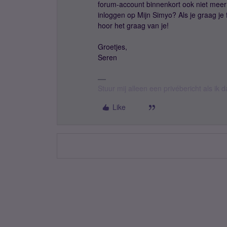
forum-account binnenkort ook niet meer 
inloggen op Mijn Simyo? Als je graag je fa
hoor het graag van je!
Groetjes,
Seren
Stuur mij alleen een privébericht als ik
Like