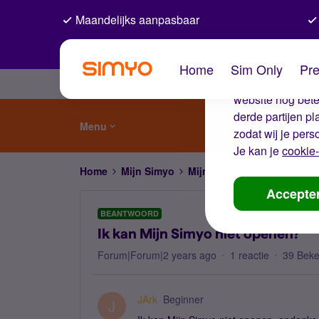
Maandelijks aanpasbaar
De coo
Home
Sim Only
Pre
Wij gebruiken co
website nog beter
derde partijen p
Menu
zodat wij je pers
Je kan je
cookie-
Home
Mijn Simyo
Mijn Simyo
Ik kan Mijn S
Accepte
BEANTWOORD
Ik kan Mijn Simyo niet openen?
Forum|Forum|2 years ago
1 reactie
39 Bek
JArk
Beginner
J