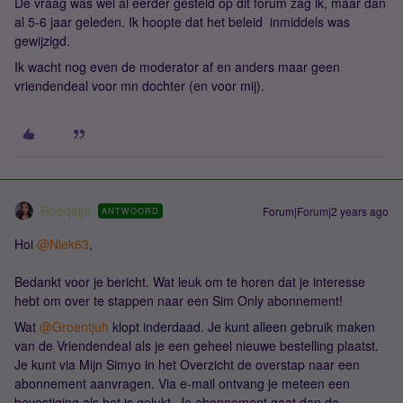
De vraag was wel al eerder gesteld op dit forum zag ik, maar dan
al 5-6 jaar geleden. Ik hoopte dat het beleid inmiddels was
gewijzigd.
Ik wacht nog even de moderator af en anders maar geen
vriendendeal voor mn dochter (en voor mij).
Roeqajja
Forum|Forum|2 years ago
ANTWOORD
Hoi
@Niek63
,
Bedankt voor je bericht. Wat leuk om te horen dat je interesse
hebt om over te stappen naar een Sim Only abonnement!
Wat
@Groentjuh
klopt inderdaad. Je kunt alleen gebruik maken
van de Vriendendeal als je een geheel nieuwe bestelling plaatst.
Je kunt via Mijn Simyo in het Overzicht de overstap naar een
abonnement aanvragen. Via e-mail ontvang je meteen een
bevestiging als het is gelukt. Je abonnement gaat dan de