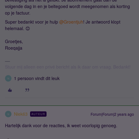
volgende dag in en je beltegoed wordt meegenomen als korting
op je factuur.
Super bedankt voor je hulp
@Groentjuh
! Je antwoord klopt
helemaal. 😊
Groetjes,
Roeqajja
Stuur mij alleen een privé bericht als ik daar om vraag. Bedankt!
1 persoon vindt dit leuk
N
Niek63
Forum|Forum|2 years ago
AUTEUR
N
Hartelijk dank voor de reacties, ik weet voorlopig genoeg.