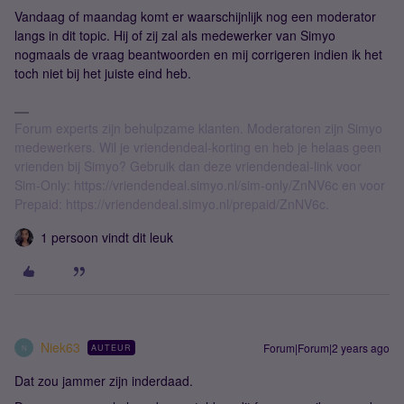
Vandaag of maandag komt er waarschijnlijk nog een moderator
langs in dit topic. Hij of zij zal als medewerker van Simyo
nogmaals de vraag beantwoorden en mij corrigeren indien ik het
toch niet bij het juiste eind heb.
Forum experts zijn behulpzame klanten. Moderatoren zijn Simyo
medewerkers. Wil je vriendendeal-korting en heb je helaas geen
vrienden bij Simyo? Gebruik dan deze vriendendeal-link voor
Sim-Only: https://vriendendeal.simyo.nl/sim-only/ZnNV6c en voor
Prepaid: https://vriendendeal.simyo.nl/prepaid/ZnNV6c.
1 persoon vindt dit leuk
Niek63
Forum|Forum|2 years ago
AUTEUR
N
Dat zou jammer zijn inderdaad.