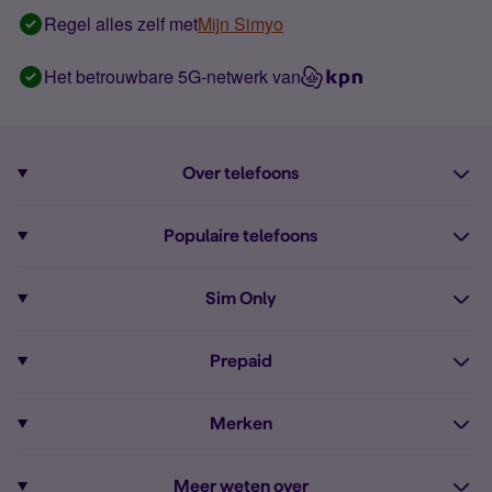
Regel alles zelf met
Mijn Simyo
Het betrouwbare 5G-netwerk van
Over telefoons
Abonnement met telefoon
Populaire telefoons
Informatie over telefoons
Pixel 10
Sim Only
Alle telefoons
Pixel 9a
Sim Only
Prepaid
iPhone 16
Sim Only internet
Prepaid
iPhone 16e
Merken
Onbeperkt bellen
Bestel Prepaid simkaart
iPhone 15
Apple
Zakelijk Sim Only abonnement
Meer weten over