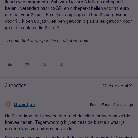
Ik heb vanmorgen mijn Abb van 14 euro 6 MB en onbeperkt
bellen , verandert naar 12GB en onbeperkt bellen voor 11 euro
er staat voor 2 jaar . En mijn vraag is gaat dit na 2 jaar gewoon
door ? , ik ben 80 jaar , en ben gewoon blij als alles gewoon door
gaat dus ook na die 2 jaar ?
~admin: titel aangepast i.v.m. vindbaarheid.
Oudste eerst
3 reacties
Groentjuh
Forum|Forum|2 years ago
G
Na 2 jaar loopt dat gewoon door met dezelfde tarieven en zelfde
hoeveelheden. Tegenwoordig blijven zelfs de bundels waar je
naartoe kunt veranderen hetzelfde.
Simyo doet vrij weinig zonder dat de klant dat aangeeft. De enige