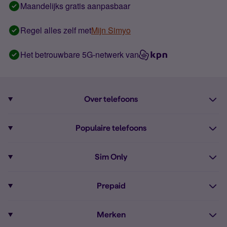
Maandelijks gratis aanpasbaar
Regel alles zelf met
Mijn Simyo
Het betrouwbare 5G-netwerk van
Over telefoons
Abonnement met telefoon
Populaire telefoons
Informatie over telefoons
Pixel 10
Sim Only
Alle telefoons
Pixel 9a
Sim Only
Prepaid
iPhone 16
Sim Only internet
Prepaid
iPhone 16e
Merken
Onbeperkt bellen
Bestel Prepaid simkaart