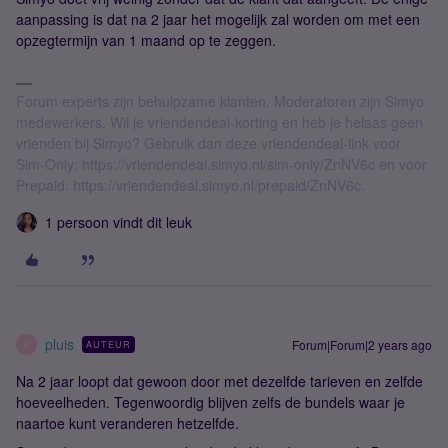
aanpassing is dat na 2 jaar het mogelijk zal worden om met een
opzegtermijn van 1 maand op te zeggen.
Forum experts zijn behulpzame klanten. Moderatoren zijn Simyo
medewerkers. Wil je vriendendeal-korting en heb je helaas geen
vrienden bij Simyo? Gebruik dan deze vriendendeal-link voor
Sim-Only: https://vriendendeal.simyo.nl/sim-only/ZnNV6c en voor
Prepaid: https://vriendendeal.simyo.nl/prepaid/ZnNV6c.
1 persoon vindt dit leuk
pluis
Forum|Forum|2 years ago
AUTEUR
P
Na 2 jaar loopt dat gewoon door met dezelfde tarieven en zelfde
hoeveelheden. Tegenwoordig blijven zelfs de bundels waar je
naartoe kunt veranderen hetzelfde.