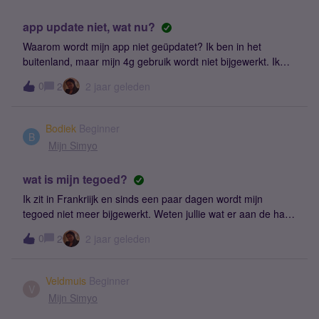
app update niet, wat nu?
Waarom wordt mijn app niet geüpdatet? Ik ben in het
buitenland, maar mijn 4g gebruik wordt niet bijgewerkt. Ik
kan dus niet zien hoeveel mb's ik nog heb. Straks zit ik weer
0
2
2 jaar geleden
met een gigantische rekening....
Bodiek
Beginner
B
Mijn Simyo
wat is mijn tegoed?
Ik zit in Frankriijk en sinds een paar dagen wordt mijn
tegoed niet meer bijgewerkt. Weten jullie wat er aan de hand
is? Ik wil graag inzicht in mijn verbruik.
0
2
2 jaar geleden
Veldmuis
Beginner
V
Mijn Simyo