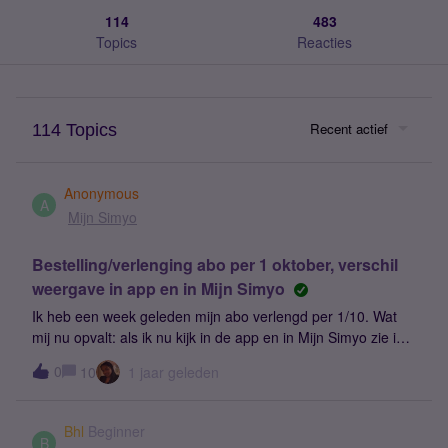
114
483
Topics
Reacties
Recent actief
114 Topics
Anonymous
A
Mijn Simyo
Bestelling/verlenging abo per 1 oktober, verschil
weergave in app en in Mijn Simyo
Ik heb een week geleden mijn abo verlengd per 1/10. Wat
mij nu opvalt: als ik nu kijk in de app en in Mijn Simyo zie ik
verschillende weergaves van mijn bestelde nieuwe
0
10
1 jaar geleden
abonnement. Dat zou niet moeten kunnen, en het is sowieso
verwarrend.App (afbeelding 1): Hier staat het huidige abo en
het bestelde abo (qua belminuten) door elkaar. Hierdoor is
Bhl
Beginner
het totaalbedrag p.m. niet juist.Mijn Simyo (afbeelding 2): De
B