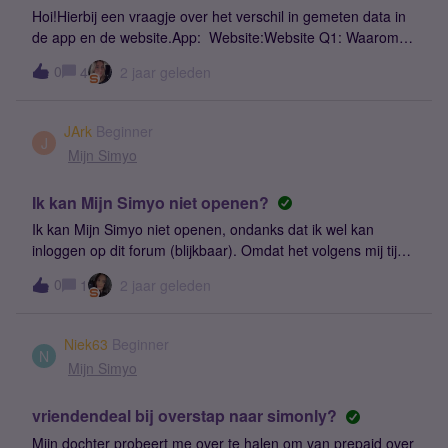
Hoi!Hierbij een vraagje over het verschil in gemeten data in
de app en de website.App: Website:Website Q1: Waarom
geeft de website bij elke meting 1MB minder dan de app?
0
4
2 jaar geleden
Q2: Het totale datagebruik volgens de app is 12061 zoals
getoond in de webapp maar als je onderstaande screenshot
van de app bekijkt dan is het totale verbruik 11503. Waarom
JArk
Beginner
is dit verschil en wat is leidend dan? de app of de website?
J
Mijn Simyo
(12GB bundel abonnement, ook al overstegen in de website
geen extra kosten) Alvast dank voor het beantwoorden van
Ik kan Mijn Simyo niet openen?
beide vragen :)Groetjes,Arian!
Ik kan Mijn Simyo niet openen, ondanks dat ik wel kan
inloggen op dit forum (blijkbaar). Omdat het volgens mij tijd
is om te smssen/bellen mijn nummer te behouden, wilde ik
0
1
2 jaar geleden
inloggen.Wachtwoordherstel stuurt een link, ik kan
vervolgens een nieuw wachtwoord instellen, maar ook
daarmee kan ik niet inloggen.Mijn mobiele nummer is
Niek63
Beginner
06XXXXXXXX
N
Mijn Simyo
vriendendeal bij overstap naar simonly?
Mijn dochter probeert me over te halen om van prepaid over