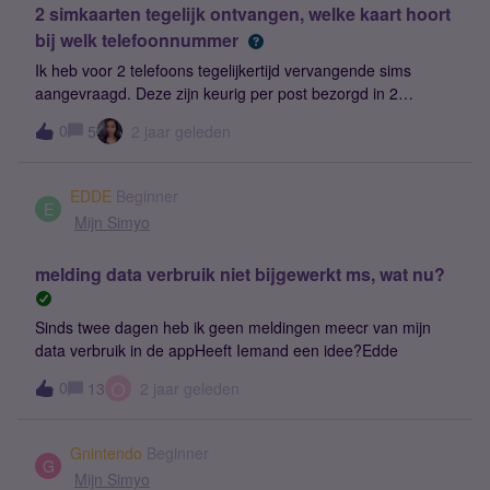
2 simkaarten tegelijk ontvangen, welke kaart hoort
dat account op mijn naam gezet worden. Ik hoor het
bij welk telefoonnummer
graag.Via Whatsapp heb ik ook deze vraag gesteld en dan
met klantnummers en telefoonnummers, maar daar wordt
Ik heb voor 2 telefoons tegelijkertijd vervangende sims
nog niet op geantwoord.
aangevraagd. Deze zijn keurig per post bezorgd in 2
enveloppen.Nu kan ik echter niet ontdekken welke sim bij
0
5
2 jaar geleden
welk nummer hoort...Iemand een tip?
EDDE
Beginner
E
Mijn Simyo
melding data verbruik niet bijgewerkt ms, wat nu?
Sinds twee dagen heb ik geen meldingen meecr van mijn
data verbruik in de appHeeft Iemand een idee?Edde
O
0
13
2 jaar geleden
Gnintendo
Beginner
G
Mijn Simyo