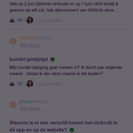
Heb op 2 juni 2000mb verbruikt en op 7 juni 1800 terwijl ik
gewoon op wifi zat, heb abonnement van 6000mb deze
maak ik nooit op verbruik meestal 4000mb en dat heb ik nu
0
3
2 jaar geleden
al in 2 dagen verbruikt.Wat is hier aan de hand? ben. ik
gehackt of zo
Fien123
Beginner
F
Mijn Simyo
bundel gewijzigd
Mijn bundel wijziging gaat meteen in? Ik dacht pas volgende
maand…betaal ik dan deze maand al die kosten?
0
1
2 jaar geleden
grimson
Helper
G
Mijn Simyo
Waarom is er een verschil tussen het verbruik in
de app en op de website?