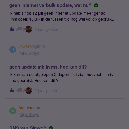
geen internet verbuik update, wat nu?
Ik heb sinds 12 juli geen internet update meer gehad
(inmiddels 15juli) in de tussen tijd nog wel vol op gebruik
gemaakt van mijn internet, sterker nog nog ben bijna door
0
2
2 jaar geleden
mijn bundel heen.Zelfde bij mijn familie ook al een paar
dagen niet geupdate. waarom word dit niet goed geupdate?
Jewel
Beginner
J
Mijn Simyo
geen update mb in ms, hoe kan dit?
Ik kan van de afgelopen 2 dagen niet zien hoeveel m’n ik
heb gebruikt. Hoe kan dit ?
0
2
2 jaar geleden
Anonymous
A
Mijn Simyo
SMS van Simyo?