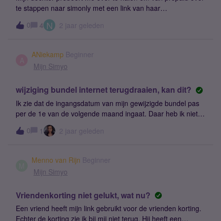
te stappen naar simonly met een link van haar
vriendendeal.Daardoor hoef ik haar hotspot niet meer te
N
0
4
2 jaar geleden
gebruiken :-)Ik heb echt al jaren prepaid van Simyo en dat
werkt prima, maar merk steeds vaker dat het handig zou zijn
om data te hebben.Maar nu vragen we ons af of het wel
ANiekamp
Beginner
werkt, als ik via haar link ga lijkt het namelijk of ik een
A
Mijn Simyo
nieuwe simkaart krijg. Dan kan ik wel nummerbehoud
vragen, maar ik wil liever rechtstreeks overstappen via
wijziging bundel internet terugdraaien, kan dit?
MijnSimyo, zodat mn beltegoed bij Simyo behouden
blijft.Hoe werkt dat? Kan ik dan via MijnSimyo de aanvraag
Ik zie dat de ingangsdatum van mijn gewijzigde bundel pas
doen en komt er dan op gegeven moment een invulvak voor
per de 1e van de volgende maand ingaat. Daar heb ik niets
haar vriendendeal link?Ik hoor het graag,Niek
aan. Kan ik dit nog terugdraaien?
0
1
2 jaar geleden
Menno van Rijn
Beginner
M
Mijn Simyo
Vriendenkorting niet gelukt, wat nu?
Een vriend heeft mijn link gebruikt voor de vrienden korting.
Echter de korting zie ik bij mij niet terug. Hij heeft een