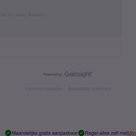
k daar om vraag. Bedankt!
Forumvoorwaarden
Accessibility statement
Maandelijks gratis aanpasbaar
Regel alles zelf met
Mij