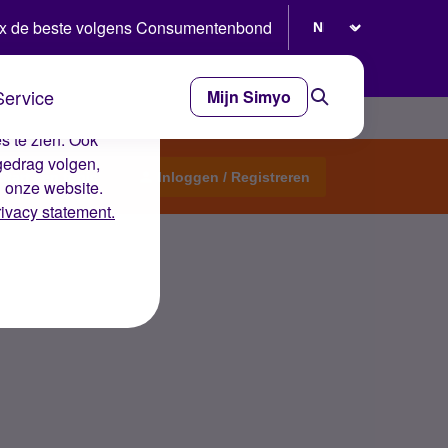
Selecteer taal
x de beste volgens Consumentenbond
Service
Mijn Simyo
e ervaring op de
s te zien. Ook
gedrag volgen,
Start een topic
Inloggen / Registreren
n onze website.
rivacy statement.