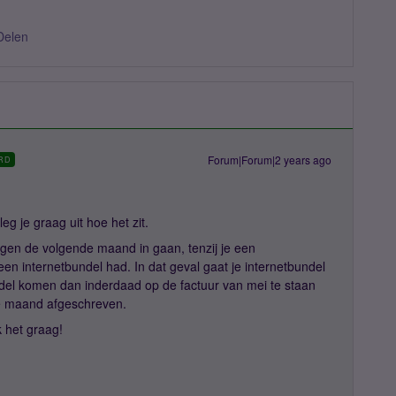
Delen
Forum|Forum|2 years ago
RD
eg je graag uit hoe het zit.
ingen de volgende maand in gaan, tenzij je een
geen internetbundel had. In dat geval gaat je internetbundel
ndel komen dan inderdaad op de factuur van mei te staan
de maand afgeschreven.
 het graag!