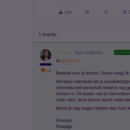
Like
1 reactie
Roeqajja
Oud-moderator
ANTWOO
Hi
@Fien123
,
+7
Bedankt voor je bericht. Goeie vraag! Ik l
Het klopt inderdaad dat je bundelwijzig
internetbundel aanschaft terwijl je nog 
meteen in. De kosten van je internetbu
(naar rato), deze factuur wordt volgen
Mocht je nog vragen hebben dan hoor ik
Groetjes,
Roeqajja