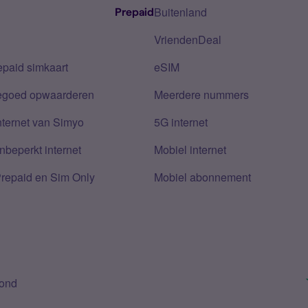
Buitenland
Prepaid
VriendenDeal
epaid simkaart
eSIM
tegoed opwaarderen
Meerdere nummers
nternet van Simyo
5G internet
nbeperkt internet
Mobiel internet
Prepaid en Sim Only
Mobiel abonnement
bond