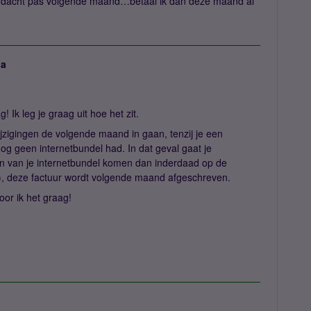
Ik dacht pas volgende maand…betaal ik dan deze maand al
ja
! Ik leg je graag uit hoe het zit.
ijzigingen de volgende maand in gaan, tenzij je een
 nog geen internetbundel had. In dat geval gaat je
en van je internetbundel komen dan inderdaad op de
o), deze factuur wordt volgende maand afgeschreven.
or ik het graag!