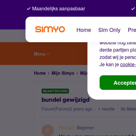
Maandelijks aanpasbaar
De coo
Home
Sim Only
Pre
Wij gebruiken co
website nog beter
derde partijen p
Menu
zodat wij je pers
Je kan je
cookie-
Home
Mijn Simyo
Mijn Simyo
bundel gewijz
Accepte
BEANTWOORD
bundel gewijzigd
Forum|Forum|2 years ago
1 reactie
36 Bek
Fien123
Beginner
F