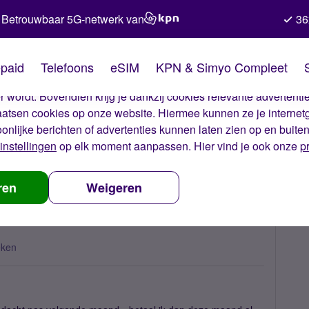
Betrouwbaar 5G-netwerk van
36
kies van Simyo
paid
Telefoons
eSIM
KPN & Simyo Compleet
okies op onze website. Met deze cookies zorgen wij ervoor dat j
 wordt. Bovendien krijg je dankzij cookies relevante advertentie
laatsen cookies op onze website. Hiermee kunnen ze je internet
oonlijke berichten of advertenties kunnen laten zien op en buite
instellingen
op elk moment aanpassen. Hier vind je ook onze
p
igd
ren
Weigeren
eken