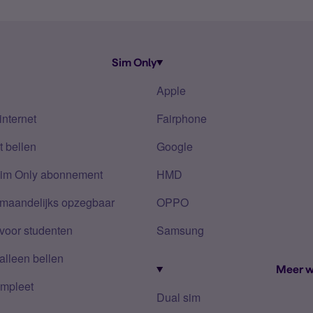
Sim Only
Apple
internet
Fairphone
 bellen
Google
Sim Only abonnement
HMD
 maandelijks opzegbaar
OPPO
voor studenten
Samsung
alleen bellen
Meer w
mpleet
Dual sim