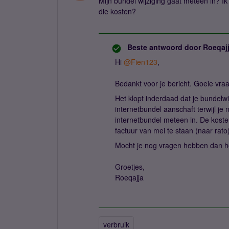
Mijn bundel wijziging gaat meteen in? 
die kosten?
Beste antwoord door
Roeqaj
Hi
@Fien123
,
Bedankt voor je bericht. Goeie vraag
Het klopt inderdaad dat je bundelw
internetbundel aanschaft terwijl je
internetbundel meteen in. De kost
factuur van mei te staan (naar rat
Mocht je nog vragen hebben dan ho
Groetjes,
Roeqajja
verbruik