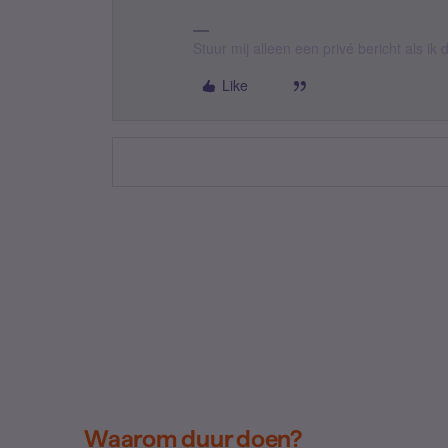
Stuur mij alleen een privé bericht als i
Like
Waarom duur doen?