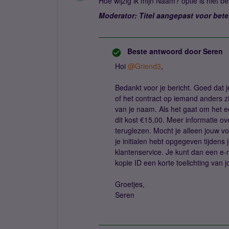
Hoe wijzig ik mijn Naam? optie is niet 
Moderator: Titel aangepast voor bete
Beste antwoord door
Seren
Hoi ​
@Griend3
,
Bedankt voor je bericht. Goed dat je
of het contract op iemand anders zij
van je naam. Als het gaat om het 
dit kost €15,00. Meer informatie o
teruglezen. Mocht je alleen jouw vo
je initialen hebt opgegeven tijdens 
klantenservice. Je kunt dan een e-
kopie ID een korte toelichting van
Groetjes,
Seren