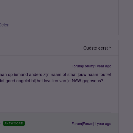
Delen
Oudste eerst
Forum|Forum|1 year ago
gaan op iemand anders zijn naam of staat jouw naam foutief
niet goed opgelet bij het invullen van je NAW-gegevens?
Forum|Forum|1 year ago
ANTWOORD