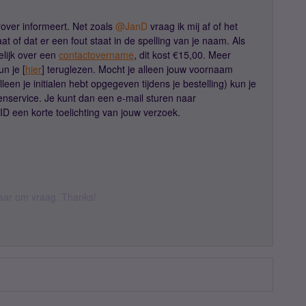
over informeert. Net zoals ​
@JanD
vraag ik mij af of het
t of dat er een fout staat in de spelling van je naam. Als
lijk over een
contactovername
, dit kost €15,00. Meer
n je [
hier
] teruglezen. Mocht je alleen jouw voornaam
lleen je initialen hebt opgegeven tijdens je bestelling) kun je
enservice. Je kunt dan een e-mail sturen naar
ID een korte toelichting van jouw verzoek.
 daar om vraag. Thanks!