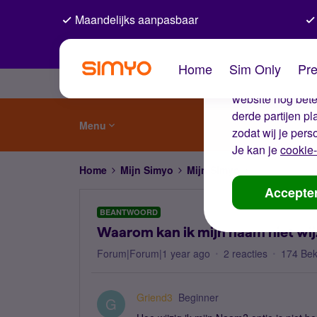
Maandelijks aanpasbaar
De coo
Home
Sim Only
Pre
Wij gebruiken co
website nog beter
derde partijen p
Menu
zodat wij je pers
Je kan je
cookie-
Home
Mijn Simyo
Mijn Simyo
Waarom kan ik
Accepte
BEANTWOORD
Waarom kan ik mijn naam niet wij
Forum|Forum|1 year ago
2 reacties
174 Be
Griend3
Beginner
G