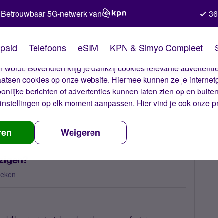
Betrouwbaar 5G-netwerk van
36
kies van Simyo
paid
Telefoons
eSIM
KPN & Simyo Compleet
okies op onze website. Met deze cookies zorgen wij ervoor dat j
 wordt. Bovendien krijg je dankzij cookies relevante advertentie
laatsen cookies op onze website. Hiermee kunnen ze je internet
oonlijke berichten of advertenties kunnen laten zien op en buite
instellingen
op elk moment aanpassen. Hier vind je ook onze
p
 mijn naam niet wijzigen?
ren
Weigeren
zigen?
keken