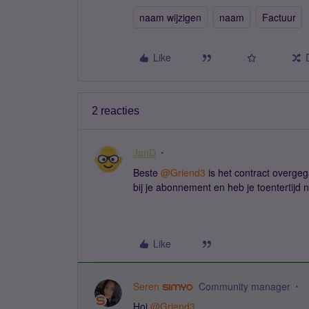
naam wijzigen
naam
Factuur
Like
2 reacties
JanD
Beste ​
@Griend3
is het contract overge
bij je abonnement en heb je toentertijd 
Like
Seren
Community manager
Hoi ​
@Griend3
,