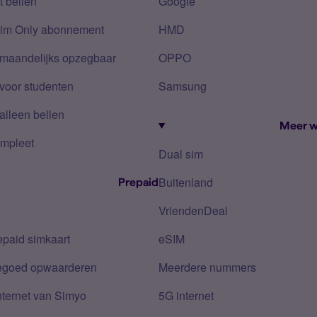
 bellen
Google
Sim Only abonnement
HMD
 maandelijks opzegbaar
OPPO
voor studenten
Samsung
alleen bellen
Meer w
mpleet
Dual sim
Buitenland
Prepaid
VriendenDeal
epaid simkaart
eSIM
tegoed opwaarderen
Meerdere nummers
nternet van Simyo
5G internet