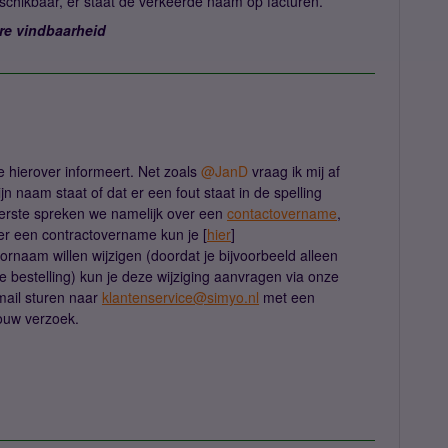
beschikbaar, er staat de verkeerde naam op facturen.
re vindbaarheid
 hierover informeert. Net zoals ​
@JanD
vraag ik mij af
n naam staat of dat er een fout staat in de spelling
eerste spreken we namelijk over een
contactovername
,
ver een contractovername kun je [
hier
]
ornaam willen wijzigen (doordat je bijvoorbeeld alleen
je bestelling) kun je deze wijziging aanvragen via onze
mail sturen naar
klantenservice@simyo.nl
met een
 jouw verzoek.