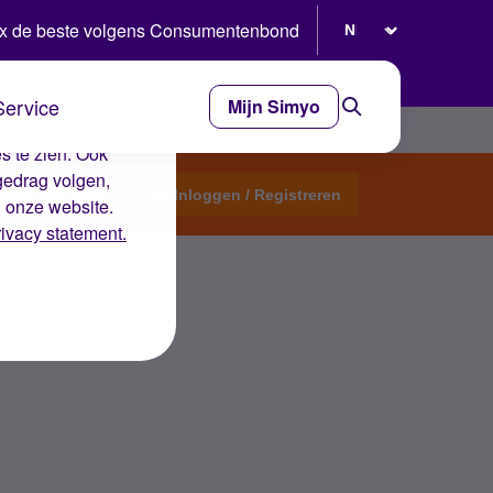
Selecteer taal
x de beste volgens Consumentenbond
Service
Mijn Simyo
e ervaring op de
s te zien. Ook
gedrag volgen,
Start een topic
Inloggen / Registreren
n onze website.
rivacy statement.