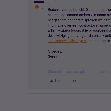
+7
Bedankt voor je bericht. Goed dat je hier
contract op iemand anders zijn naam staa
het gaat om het eerste spreken we name
informatie over een contractovername ku
willen wijzigen (doordat je bijvoorbeeld a
deze wijziging aanvragen via onze klant
klantenservice@simyo.nl
met een kopie 
Groetjes,
Seren
Stuur mij alleen een privébericht als ik
Like