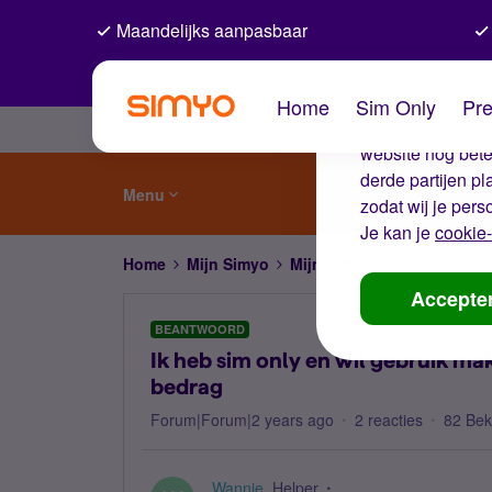
Maandelijks aanpasbaar
De coo
Home
Sim Only
Pre
Wij gebruiken co
website nog beter
derde partijen p
Menu
zodat wij je pers
Je kan je
cookie-
Home
Mijn Simyo
Mijn Simyo
Ik heb sim on
Accepte
BEANTWOORD
Ik heb sim only en wil gebruik ma
bedrag
Forum|Forum|2 years ago
2 reacties
82 Be
Wannie
Helper