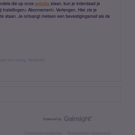
ndels die op onze
website
staan, kun je inderdaad je
j Instellingen> Abonnement> Verlengen. Hier zie je
te staan. Je ontvangt meteen een bevestigingsmail als de
k daar om vraag. Bedankt!
Forumvoorwaarden
Accessibility statement