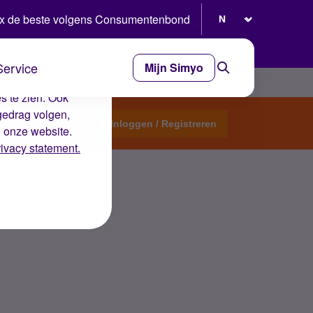
Selecteer taal
x de beste volgens Consumentenbond
Service
Mijn Simyo
e ervaring op de
s te zien. Ook
gedrag volgen,
Start een topic
Inloggen / Registreren
n onze website.
rivacy statement.