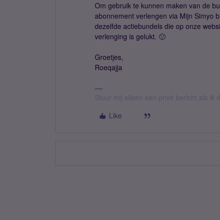
Om gebruik te kunnen maken van de bu
abonnement verlengen via Mijn Simyo bi
dezelfde actiebundels die op onze websi
verlenging is gelukt. 🙂
Groetjes,
Roeqajja
Stuur mij alleen een privé bericht als i
Like