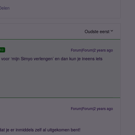
Delen
Oudste eerst
Forum|Forum|2 years ago
RD
oor ‘mijn Simyo verlengen’ en dan kun je ineens iets
Forum|Forum|2 years ago
dat je er inmiddels zelf al uitgekomen bent!