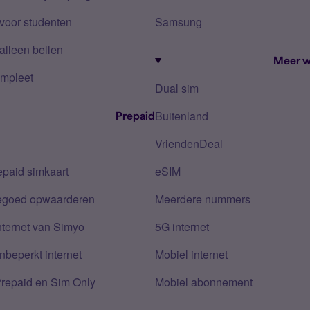
voor studenten
Samsung
alleen bellen
Meer w
mpleet
Dual sim
Buitenland
Prepaid
VriendenDeal
epaid simkaart
eSIM
tegoed opwaarderen
Meerdere nummers
nternet van Simyo
5G internet
nbeperkt internet
Mobiel internet
Prepaid en Sim Only
Mobiel abonnement