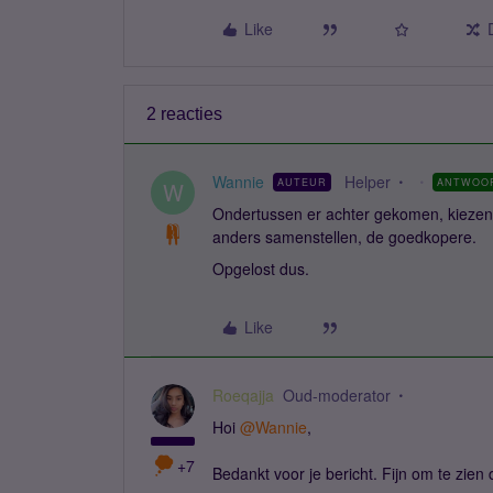
Like
2 reacties
Wannie
Helper
AUTEUR
ANTWOO
W
Ondertussen er achter gekomen, kiezen v
anders samenstellen, de goedkopere.
Opgelost dus.
Like
Roeqajja
Oud-moderator
Hoi
@Wannie
,
+7
Bedankt voor je bericht. Fijn om te zien 