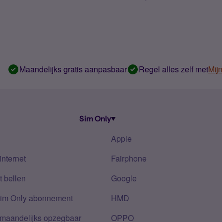
Maandelijks gratis aanpasbaar
Regel alles zelf met
Mij
Sim Only
Apple
internet
Fairphone
 bellen
Google
Sim Only abonnement
HMD
 maandelijks opzegbaar
OPPO