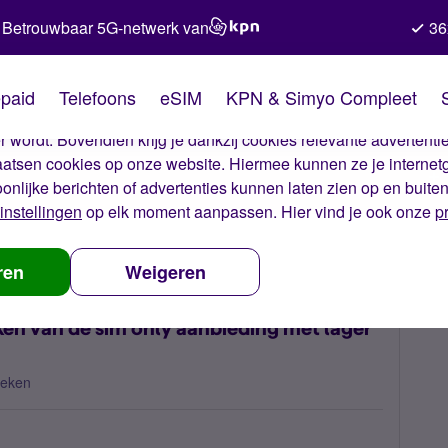
Betrouwbaar 5G-netwerk van
36
kies van Simyo
paid
Telefoons
eSIM
KPN & Simyo Compleet
okies op onze website. Met deze cookies zorgen wij ervoor dat j
 wordt. Bovendien krijg je dankzij cookies relevante advertentie
laatsen cookies op onze website. Hiermee kunnen ze je internet
oonlijke berichten of advertenties kunnen laten zien op en buite
instellingen
op elk moment aanpassen. Hier vind je ook onze
p
ly en wil gebruik maken van de sim only aanbieding met lager bedrag
ren
Weigeren
ken van de sim only aanbieding met lager
keken