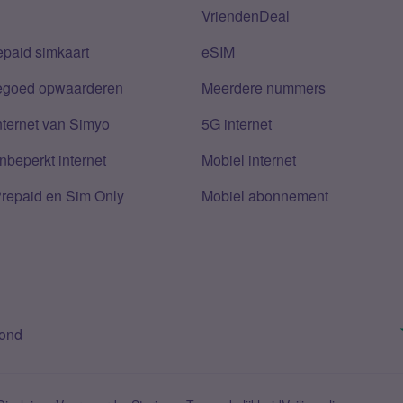
VriendenDeal
epaid simkaart
eSIM
tegoed opwaarderen
Meerdere nummers
nternet van Simyo
5G internet
nbeperkt internet
Mobiel internet
Prepaid en Sim Only
Mobiel abonnement
bond