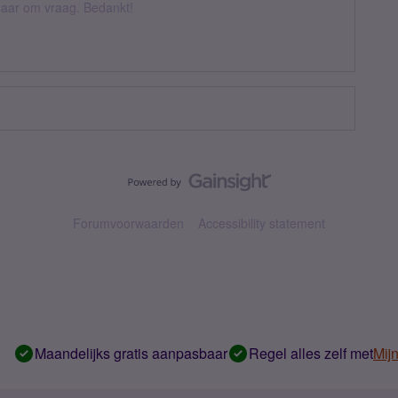
k daar om vraag. Bedankt!
Forumvoorwaarden
Accessibility statement
Maandelijks gratis aanpasbaar
Regel alles zelf met
Mij