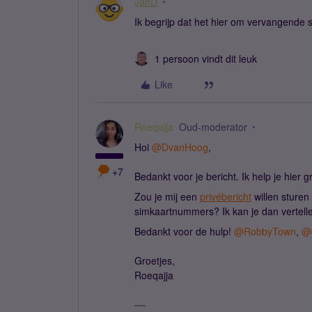
JanD
Ik begrijp dat het hier om vervangend
1 persoon vindt dit leuk
Like
Roeqajja
Oud-moderator
Hoi
@DvanHoog
,
+7
Bedankt voor je bericht. Ik help je hier
Zou je mij een
privébericht
willen sturen
simkaartnummers? Ik kan je dan vertelle
Bedankt voor de hulp!
@RobbyTown
,
@d
Groetjes,
Roeqajja