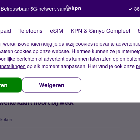
Betrouwbaar 5G-netwerk van
36
kies van Simyo
paid
Telefoons
eSIM
KPN & Simyo Compleet
okies op onze website. Met deze cookies zorgen wij ervoor dat j
 wordt. Bovendien krijg je dankzij cookies relevante advertentie
laatsen cookies op onze website. Hiermee kunnen ze je internet
oonlijke berichten of advertenties kunnen laten zien op en buite
instellingen
op elk moment aanpassen. Hier vind je ook onze
p
tegelijk ontvangen, welke kaart hoort bij welk telefoonnummer
ren
Weigeren
welke kaart hoort bij welk
ekeken