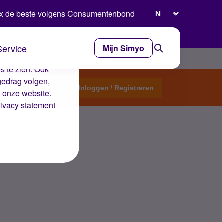
Selecteer taal
x de beste volgens Consumentenbond
Service
Mijn Simyo
e ervaring op de
s te zien. Ook
gedrag volgen,
Start een topic
Inloggen / Registreren
n onze website.
rivacy statement.