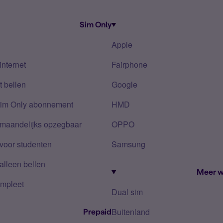
Sim Only
Apple
internet
Fairphone
 bellen
Google
Sim Only abonnement
HMD
 maandelijks opzegbaar
OPPO
voor studenten
Samsung
alleen bellen
Meer w
mpleet
Dual sim
Buitenland
Prepaid