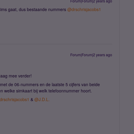
Forum|Forum|2 years ago
e sims gaat, dus bestaande nummers
@drschrisjacobs1
Forum|Forum|2 years ago
 graag mee verder!
 met de 06-nummers en de laatste 5 cijfers van beide
n welke simkaart bij welk telefoonnummer hoort.
rschrisjacobs1
&
@J.D.L.