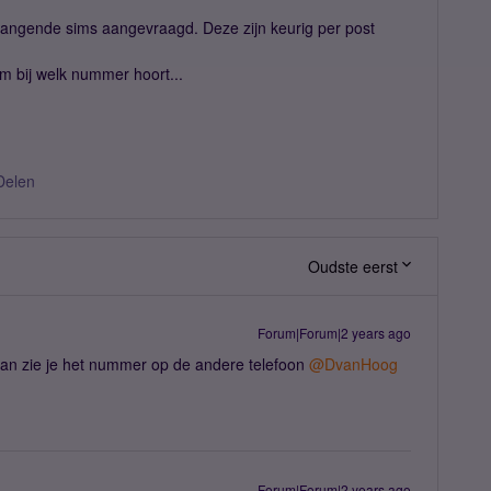
ervangende sims aangevraagd. Deze zijn keurig per post
im bij welk nummer hoort...
Delen
Oudste eerst
Forum|Forum|2 years ago
dan zie je het nummer op de andere telefoon
@DvanHoog
Forum|Forum|2 years ago