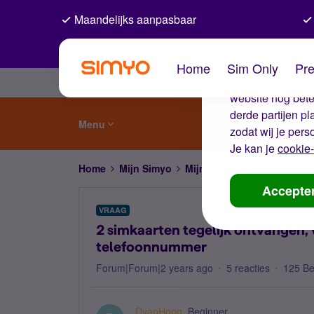
Maandelijks aanpasbaar
De coo
Home
Sim Only
Pre
Wij gebruiken co
website nog beter
derde partijen p
Menu
zodat wij je pers
Je kan je
cookie-
Home
Mijn Simyo
Mijn Simyo
2 simkaarten 
Accepte
VRAAG
2 simkaarten tegelijk ontvangen, 
telefoonnummer
Forum|Forum|2 years ago
5 reacties
125 B
DvanHoog
Beginner