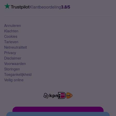
Mobiel internet
VoLTE 4G bellen
Klantbeoordeling
3.8/5
Mobiel abonnement
Simkaart
Annuleren
Klachten
Cookies
Tarieven
Netneutraliteit
Privacy
Disclaimer
Voorwaarden
Storingen
Toegankelijkheid
Veilig online