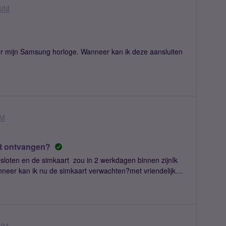
SIM
oor mijn Samsung horloge. Wanneer kan ik deze aansluiten
IM
et ontvangen?
sloten en de simkaart zou in 2 werkdagen binnen zijnIk
eer kan ik nu de simkaart verwachten?met vriendelijke
voor betere vindbaarheid.