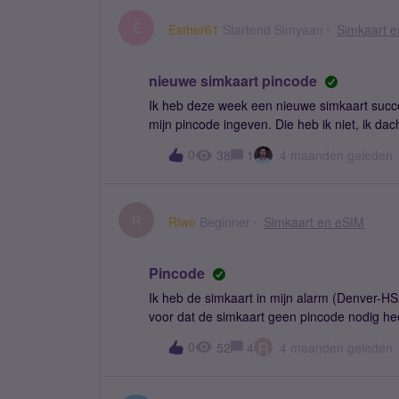
E
Esther61
Startend Simyaan
Simkaart 
nieuwe simkaart pincode
Ik heb deze week een nieuwe simkaart succe
mijn pincode ingeven. Die heb ik niet, ik d
2 pogingen over en kan mijn telefoon niet in.
0
38
1
4 maanden geleden
R
Riwo
Beginner
Simkaart en eSIM
Pincode
Ik heb de simkaart in mijn alarm (Denver-HSA
voor dat de simkaart geen pincode nodig heef
lees ook dat alleen een 2G-kaart werkt. Is m
R
0
52
4
4 maanden geleden
moeten verwijderen. Klopt dat?