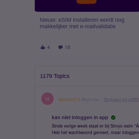
Nieuw: eSIM installeren wordt nog
makkelijker met e-mailvalidatie
4
15
1179 Topics
M
Manfred73
Beginner
Simkaart en eSIM
kan niet inloggen in app
Sinds vorige week staat er bij Simyo esim "
Heb het wachtwoord gereset, maar inlogge
steeds niet. Kan het zijn dat het nummer ver