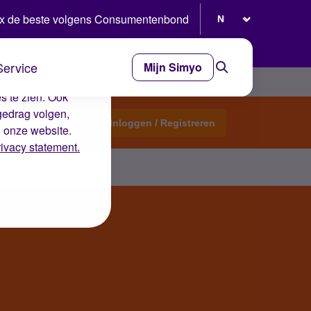
Selecteer taal
x de beste volgens Consumentenbond
Service
Mijn Simyo
e ervaring op de
s te zien. Ook
gedrag volgen,
Start een topic
Inloggen / Registreren
n onze website.
rivacy statement.