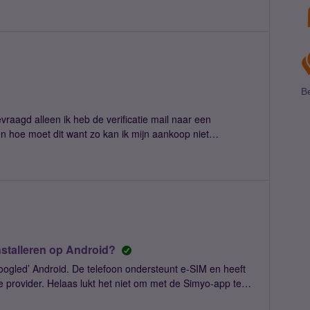
ond te verlopen.
Be
raagd alleen ik heb de verificatie mail naar een
en hoe moet dit want zo kan ik mijn aankoop niet
nstalleren op Android?
oogled’ Android. De telefoon ondersteunt e-SIM en heeft
 provider. Helaas lukt het niet om met de Simyo-app te
ngevoerd, loopt de app vast („een momentje...”, blijft