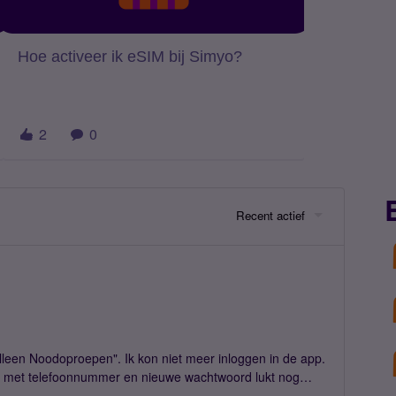
Hoe activeer ik eSIM bij Simyo?
2
0
Recent actief
Alleen Noodoproepen". Ik kon niet meer inloggen in de app.
n met telefoonnummer en nieuwe wachtwoord lukt nog
lopen is? Ik gebruik een esim prepaid kaart. Ik heb geen