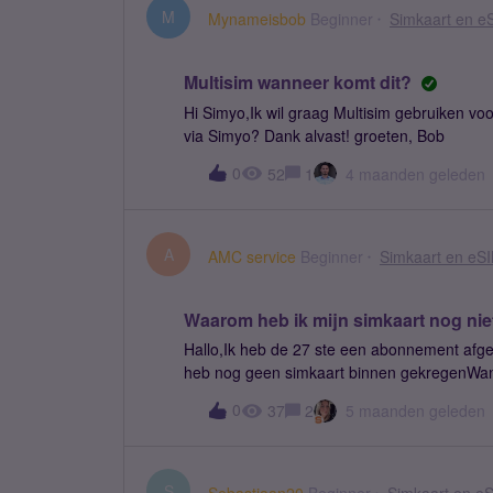
M
Mynameisbob
Beginner
Simkaart en e
Multisim wanneer komt dit?
Hi Simyo,Ik wil graag Multisim gebruiken v
via Simyo? Dank alvast! groeten, Bob
0
52
1
4 maanden geleden
A
AMC service
Beginner
Simkaart en eS
Waarom heb ik mijn simkaart nog ni
Hallo,Ik heb de 27 ste een abonnement afge
heb nog geen simkaart binnen gekregenWann
groeten,RichardModerator: Titel aangepast 
0
37
2
5 maanden geleden
S