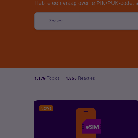
Heb je een vraag over je PIN/PUK-code, s
1,179
Topics
4,855
Reacties
NEWS