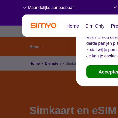
Maandelijks aanpasbaar
De coo
Home
Sim Only
Pre
Wij gebruiken co
website nog beter
derde partijen p
Menu
zodat wij je pers
Je kan je
cookie-
Home
Diensten
Simkaart en eSIM
Accepte
Simkaart en eSIM