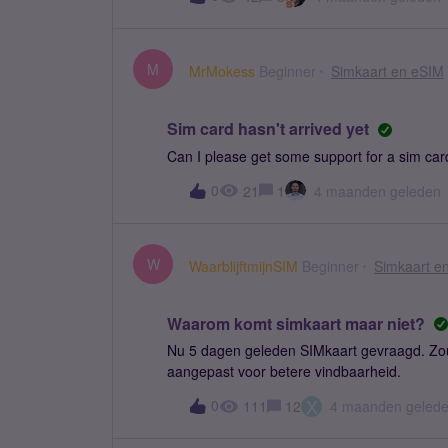
draaien). Overstappen op een fysieke simkaa
Titel aangepast voor betere vindbaarheid
M
MrMokess
Beginner
Simkaart en eSIM
Sim card hasn't arrived yet
Can I please get some support for a sim card
0
21
1
4 maanden geleden
W
WaarblijftmijnSIM
Beginner
Simkaart e
Waarom komt simkaart maar niet?
Nu 5 dagen geleden SIMkaart gevraagd. Zou
aangepast voor betere vindbaarheid.
X
0
111
12
4 maanden geled