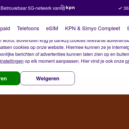
Betrouwbaar 5G-netwerk van
36
kies van Simyo
paid
Telefoons
eSIM
KPN & Simyo Compleet
okies op onze website. Met deze cookies zorgen wij ervoor dat j
 wordt. Bovendien krijg je dankzij cookies relevante advertentie
laatsen cookies op onze website. Hiermee kunnen ze je internet
oonlijke berichten of advertenties kunnen laten zien op en buite
instellingen
op elk moment aanpassen. Hier vind je ook onze
p
ren
Weigeren