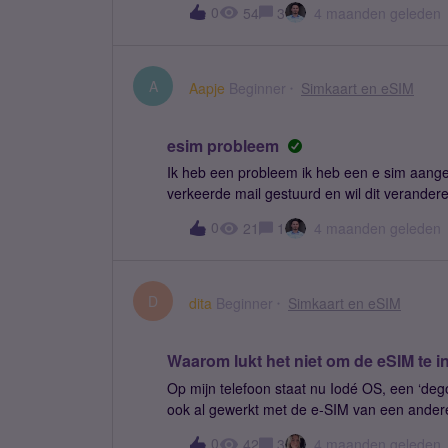
0
54
3
4 maanden geleden
melding o.i.d. gehad dat deze op het punt st
A
Aapje
Beginner
Simkaart en eSIM
esim probleem
Ik heb een probleem ik heb een e sim aangev
verkeerde mail gestuurd en wil dit verander
bevestigen
0
21
1
4 maanden geleden
D
dita
Beginner
Simkaart en eSIM
Waarom lukt het niet om de eSIM te i
Op mijn telefoon staat nu Iodé OS, een ‘deg
ook al gewerkt met de e-SIM van een andere
installeren. Nadat ik de verificatiecode heb i
0
42
3
4 maanden geleden