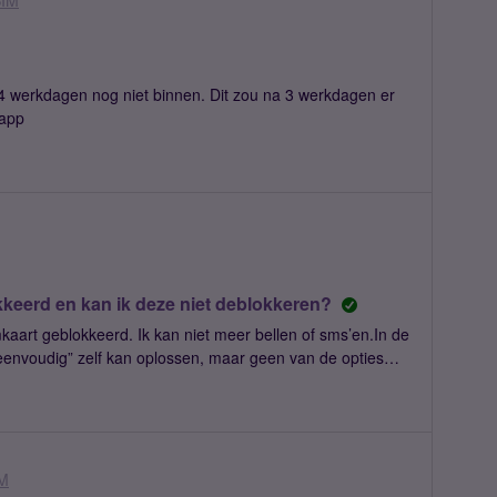
SIM
 4 werkdagen nog niet binnen. Dit zou na 3 werkdagen er
 app
n
kkeerd en kan ik deze niet deblokkeren?
kaart geblokkeerd. Ik kan niet meer bellen of sms’en.In de
eenvoudig” zelf kan oplossen, maar geen van de opties
ige wat ik zie is €2,60 buiten de bundel, wat vreemd is
zie nergens:– een mogelijkheid om iets te betalen– een
okkeerd is– of een knop om te deblokkerenDaarnaast lukt
 met de klantenservice.Is support alleen tijdens
tijden echt geen directe hulp mogelijk?Ik hoor graag wat ik
IM
s dringend nodig.Alvast bedankt voor het