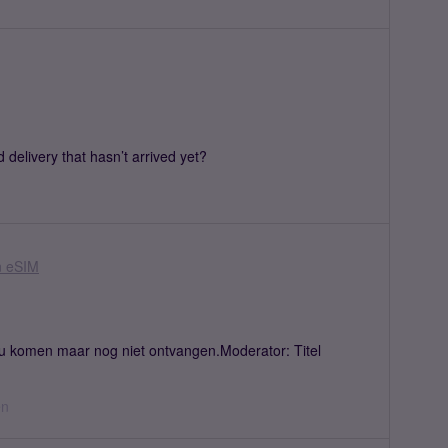
rt is niet mogelijk. Kan iemand mij helpen?Moderator:
 delivery that hasn’t arrived yet?
n eSIM
 komen maar nog niet ontvangen.Moderator: Titel
en