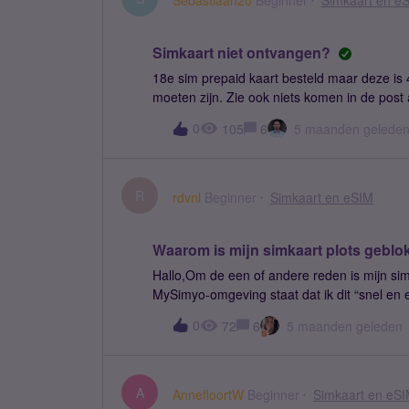
Sebastiaan20
Beginner
Simkaart en e
Simkaart niet ontvangen?
18e sim prepaid kaart besteld maar deze is
moeten zijn. Zie ook niets komen in de post
0
105
6
5 maanden gelede
R
rdvnl
Beginner
Simkaart en eSIM
Waarom is mijn simkaart plots geblo
Hallo,Om de een of andere reden is mijn sim
MySimyo-omgeving staat dat ik dit “snel en 
werkt.Er is geen openstaande factuur. Het en
0
72
6
5 maanden geleden
omdat ik onbeperkt bellen en sms’en heb.Ik 
duidelijke uitleg waarom mijn simkaart gebl
het me niet om telefonisch contact te krijgen
kantooruren bereikbaar? En is er buiten die 
A
AnnefloortW
Beginner
Simkaart en eS
nu het beste kan doen, want mijn telefoon i