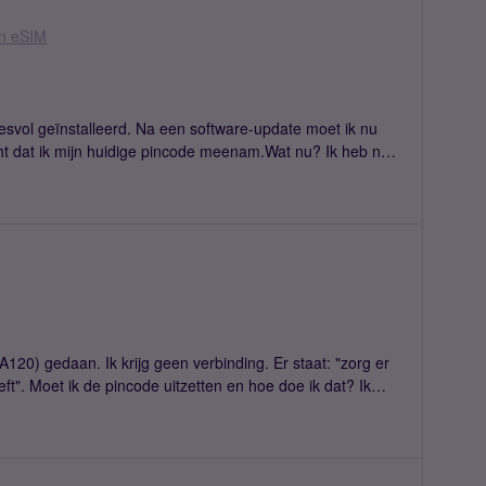
en eSIM
svol geïnstalleerd. Na een software-update moet ik nu
acht dat ik mijn huidige pincode meenam.Wat nu? Ik heb nog
120) gedaan. Ik krijg geen verbinding. Er staat: "zorg er
t". Moet ik de pincode uitzetten en hoe doe ik dat? Ik
ijn Simyo-kaart 2G?En ik zou de simlock in een telefoon