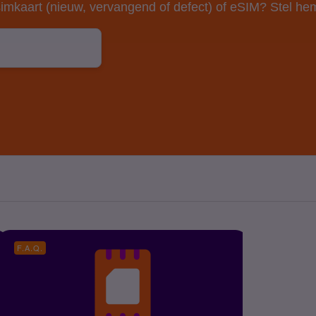
imkaart (nieuw, vervangend of defect) of eSIM? Stel hem
F.A.Q.