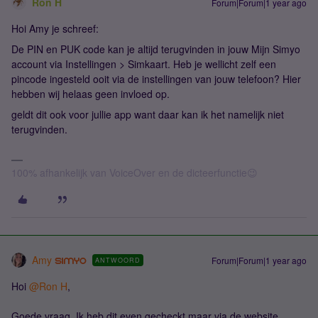
Ron H
Forum|Forum|1 year ago
Hoi Amy je schreef:
De PIN en PUK code kan je altijd terugvinden in jouw Mijn Simyo
account via Instellingen > Simkaart. Heb je wellicht zelf een
pincode ingesteld ooit via de instellingen van jouw telefoon? Hier
hebben wij helaas geen invloed op.
geldt dit ook voor jullie app want daar kan ik het namelijk niet
terugvinden.
100% afhankelijk van VoiceOver en de dicteerfunctie😉
Amy
Forum|Forum|1 year ago
ANTWOORD
Hoi ​
@Ron H
,
Goede vraag. Ik heb dit even gecheckt maar via de website