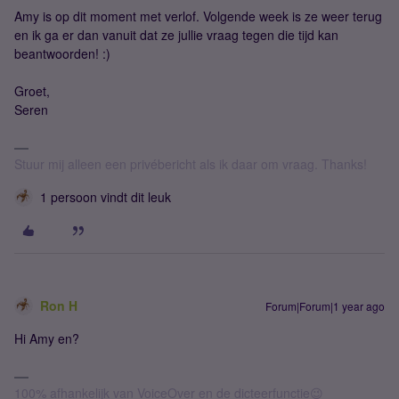
Amy is op dit moment met verlof. Volgende week is ze weer terug
en ik ga er dan vanuit dat ze jullie vraag tegen die tijd kan
beantwoorden! :)
Groet,
Seren
Stuur mij alleen een privébericht als ik daar om vraag. Thanks!
1 persoon vindt dit leuk
Ron H
Forum|Forum|1 year ago
Hi Amy en?
100% afhankelijk van VoiceOver en de dicteerfunctie😉