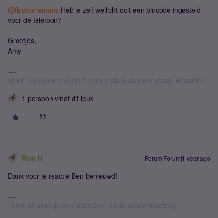
@floorcoremans
Heb je zelf wellicht ooit een pincode ingesteld
voor de telefoon?
Groetjes,
Amy
Stuur mij alleen een privé bericht als ik daarom vraag. Bedankt!
1 persoon vindt dit leuk
Ron H
Forum|Forum|1 year ago
Dank voor je reactie Ben benieuwd!
100% afhankelijk van VoiceOver en de dicteerfunctie😉