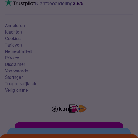
VoLTE 4G bellen
Klantbeoordeling
3.8/5
Mobiel abonnement
Simkaart
Annuleren
Klachten
Cookies
Tarieven
Netneutraliteit
Privacy
Disclaimer
Voorwaarden
Storingen
Toegankelijkheid
Veilig online