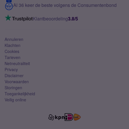
Contact
Al 36 keer de beste volgens de Consumentenbond
Mobiel internet
VoLTE 4G bellen
Klantbeoordeling
3.8/5
Mobiel abonnement
Simkaart
Annuleren
Klachten
Cookies
Tarieven
Netneutraliteit
Privacy
Disclaimer
Voorwaarden
Storingen
Toegankelijkheid
Veilig online