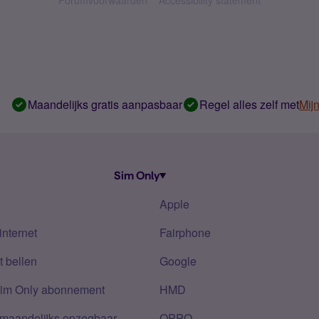
Forumvoorwaarden
Accessibility statement
Maandelijks gratis aanpasbaar
Regel alles zelf met
Mij
Sim Only
Apple
internet
Fairphone
 bellen
Google
Sim Only abonnement
HMD
 maandelijks opzegbaar
OPPO