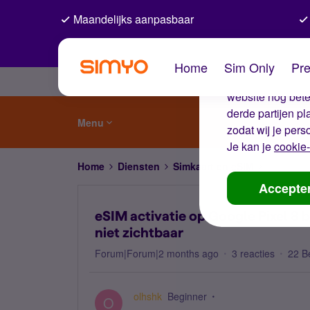
Maandelijks aanpasbaar
De coo
Home
Sim Only
Pre
Wij gebruiken co
website nog beter
derde partijen p
Menu
zodat wij je pers
Je kan je
cookie-
Home
Diensten
Simkaart en eSIM
eSIM acti
Accepte
eSIM activatie op Google Pixel 8 
niet zichtbaar
Forum|Forum|2 months ago
3 reacties
22 B
olhshk
Beginner
O