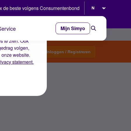
Selecteer taal
x de beste volgens Consumentenbond
Service
Mijn Simyo
e ervaring op de
s te zien. Ook
gedrag volgen,
Start een topic
Inloggen / Registreren
n onze website.
rivacy statement.
ichtbaar