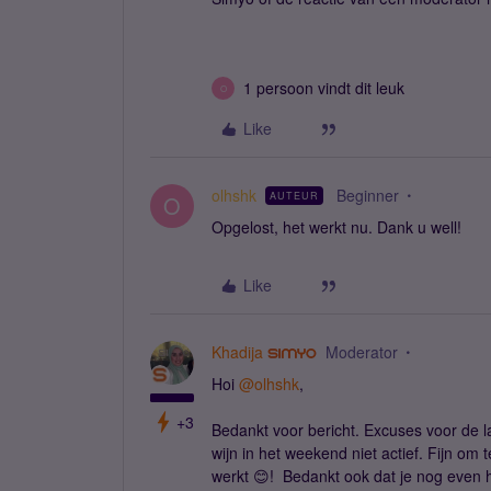
1 persoon vindt dit leuk
O
Like
olhshk
Beginner
AUTEUR
O
Opgelost, het werkt nu. Dank u well!
Like
Khadija
Moderator
Hoi ​
@olhshk
,
+3
Bedankt voor bericht. Excuses voor de lat
wijn in het weekend niet actief. Fijn om
werkt 😊! Bedankt ook dat je nog even h