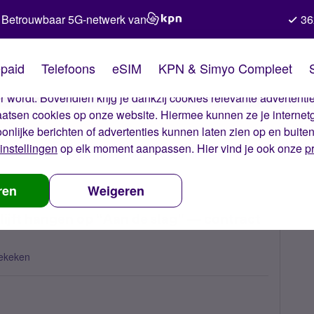
Betrouwbaar 5G-netwerk van
36
kies van Simyo
paid
Telefoons
eSIM
KPN & Simyo Compleet
okies op onze website. Met deze cookies zorgen wij ervoor dat j
 wordt. Bovendien krijg je dankzij cookies relevante advertentie
laatsen cookies op onze website. Hiermee kunnen ze je internet
oonlijke berichten of advertenties kunnen laten zien op en buite
instellingen
op elk moment aanpassen. Hier vind je ook onze
p
vatie op Google Pixel 8 blijft hangen op “Aan de slag” — contract niet z
ren
Weigeren
blijft hangen op “Aan de slag” — contract
ekeken