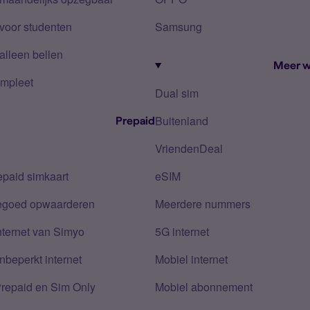
voor studenten
Samsung
alleen bellen
Meer w
mpleet
Dual sim
Buitenland
Prepaid
VriendenDeal
epaid simkaart
eSIM
tegoed opwaarderen
Meerdere nummers
nternet van Simyo
5G internet
nbeperkt internet
Mobiel internet
Prepaid en Sim Only
Mobiel abonnement