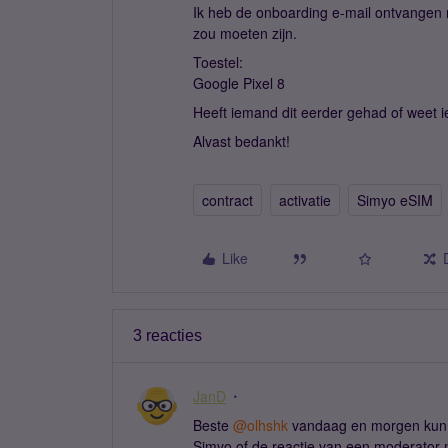
Ik heb de onboarding e-mail ontvangen m
zou moeten zijn.
Toestel:
Google Pixel 8
Heeft iemand dit eerder gehad of weet 
Alvast bedankt!
contract
activatie
Simyo eSIM
Like
3 reacties
JanD
Beste ​
@olhshk
vandaag en morgen kun j
Simyo of de reactie van een moderator