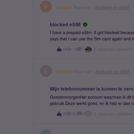
M
marta11
Beginner
Simkaart en eSIM
blocked eSIM
I have a prepaid eSim. It got blocked because
says that I can use the Sim card again and it
I cannot receive messages. I tried restartin
0
15
1
2 maanden geleden
help me please?
E
Edwin80
Beginner
Simkaart en eSIM
Mijn telefonnummer is komen te verv
GoedenmorgenHet account waarmee ik dit beri
gebruik.Deze werkt goed, en ik heb er dan 
een 2e simkaart aangeschaft, Voor in mijn ba
E
0
63
5
2 maanden geleden
gisteren achter kwam, Dat ik te lang niet ge
over gewaarschuwd per e-mail, Maar deze heb
telefoonnummer kwam te vervallen.ik heb gep