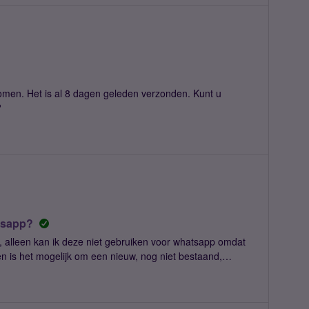
of ik nog iets anders moet doen en of er ook nog andere
komen. Het is al 8 dagen geleden verzonden. Kunt u
?
tsapp?
 alleen kan ik deze niet gebruiken voor whatsapp omdat
 en is het mogelijk om een nieuw, nog niet bestaand,
st voor betere vindbaarheid.