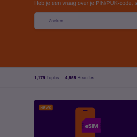
Heb je een vraag over je PIN/PUK-code, s
1,179
Topics
4,855
Reacties
NEWS