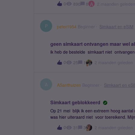
A
0
890
8
2 maanden gelede
P
peter1954
Beginner
Simkaart en eSIM
geen simkaart ontvangen maar wel a
ik heb de bestelde simkaart niet ontvang
0
25
1
2 maanden geleden
A
ASanthuizen
Beginner
Simkaart en eS
Simkaart geblokkeerd
Op 21 mei blijk ik een extreem hoog aantal 
was hier uiteraard niet voor toereikend. Mi
Euro.inmiddels heb ik mijn beltegoed verho
0
31
3
2 maanden geleden
aangevuld. Intussen heb ik ook een sim onl