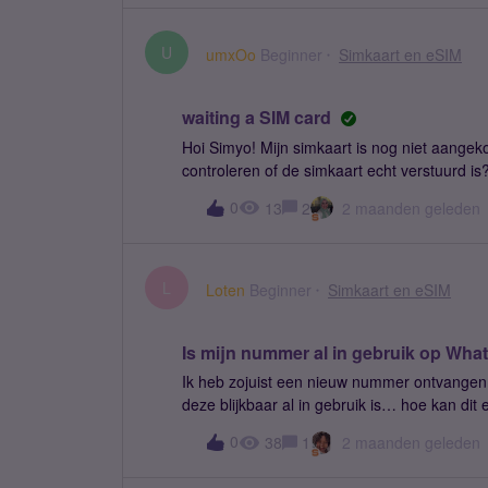
simkaart weer gedeblokkeerd kan worden en 
kosten bijkomen.
U
umxOo
Beginner
Simkaart en eSIM
waiting a SIM card
Hoi Simyo! Mijn simkaart is nog niet aange
controleren of de simkaart echt verstuurd is
0
13
2
2 maanden geleden
L
Loten
Beginner
Simkaart en eSIM
Is mijn nummer al in gebruik op Wha
Ik heb zojuist een nieuw nummer ontvangen,
deze blijkbaar al in gebruik is… hoe kan dit
nummer te regelen?Moderator: Titel aangepa
0
38
1
2 maanden geleden