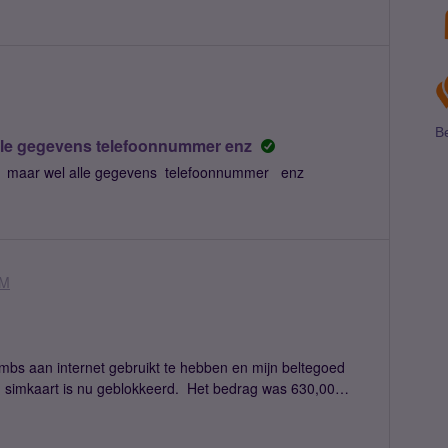
n
Be
lle gegevens telefoonnummer enz
en maar wel alle gegevens telefoonnummer enz
IM
mbs aan internet gebruikt te hebben en mijn beltegoed
jn simkaart is nu geblokkeerd. Het bedrag was 630,00
ogd met 640,00 Euro zodat het gebruikte beltegoed is
y abonnement aangevraagd. Graag wil ik weten of mijn