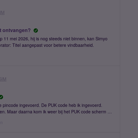
ng e-mail ontvangen met de melding dat na het inloggen het
Google Pixel 8Heeft iemand dit eerder gehad of weet
SIM
 bedankt!
et ontvangen?
 11 mei 2026, hij is nog steeds niet binnen, kan Simyo
rator: Titel aangepast voor betere vindbaarheid.
SIM
de pincode ingevoerd. De PUK code heb ik ingevoerd.
en. Maar daarna kom ik weer bij het PUK code scherm uit.
 voor het invoeren van mijn PUK code. Dit blijft zich
en
amsung telefoon. SIM kaart eruit halen gaat dus niet