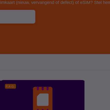
imkaart (nieuw, vervangend of defect) of eSIM? Stel hem
F.A.Q.