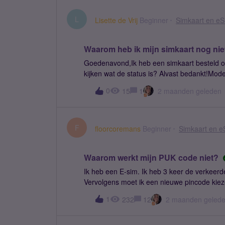
installeren of activeren Ik heb de onboardi
contract zichtbaar zou moeten zijn.Toestel:
L
Lisette de Vrij
Beginner
Simkaart en e
iemand hoe dit opgelost kan worden?Alvast
Waarom heb ik mijn simkaart nog ni
Goedenavond,Ik heb een simkaart besteld op
kijken wat de status is? Alvast bedankt!Mode
0
15
1
2 maanden geleden
F
floorcoremans
Beginner
Simkaart en e
Waarom werkt mijn PUK code niet?
Ik heb een E-sim. Ik heb 3 keer de verkeer
Vervolgens moet ik een nieuwe pincode kiez
En zegt ie dat ik nog maar 9 pogingen hebben
1
232
12
2 maanden geled
herhalen. Hoe dit op te lossen? ik heb een S
omdat ik een E-sim heb.