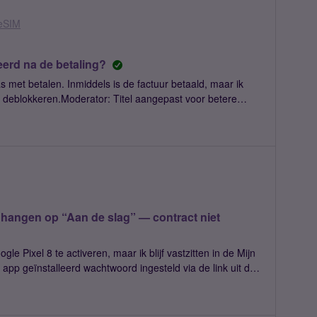
 eSIM
erd na de betaling?
s met betalen. Inmiddels is de factuur betaald, maar ik
M deblokkeren.Moderator: Titel aangepast voor betere
ft hangen op “Aan de slag” — contract niet
e Pixel 8 te activeren, maar ik blijf vastzitten in de Mijn
d ingesteld via de link uit de
lag” verschijnt wel
rm daardoor kan ik de eSIM niet