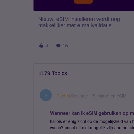
Nieuw: eSIM installeren wordt nog
makkelijker met e-mailvalidatie
4
15
1179 Topics
R
R.vd.M
Beginner
Simkaart en eSIM
Wanneer kan ik eSIM gebruiken op m
hallois er enig zicht op de mogelijkheid van
watch?mocht dit niet mogelijk zijn aan het 
gaan opzeggen.Richard