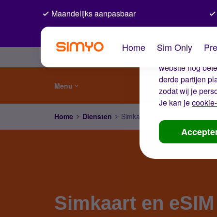
Maandelijks aanpasbaar
De coo
Home
Sim Only
Pre
Wij gebruiken co
website nog beter
derde partijen p
Menu
zodat wij je pers
Je kan je
cookie-
Home
Diensten
Simkaart en eSIM
Accepte
Simkaart en eSIM