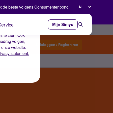
Selecteer taal
x de beste volgens Consumentenbond
Service
Mijn Simyo
e ervaring op de
s te zien. Ook
gedrag volgen,
Start een topic
Inloggen / Registreren
n onze website.
rivacy statement.