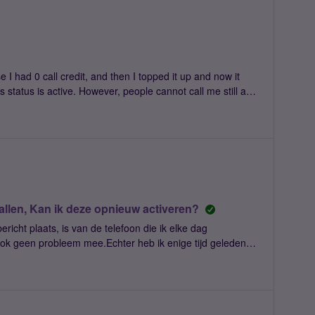
 I had 0 call credit, and then I topped it up and now it
s status is active. However, people cannot call me still and
g my phone and still nothing. It has been 2 days. Can you
allen, Kan ik deze opnieuw activeren?
cht plaats, is van de telefoon die ik elke dag
ook geen probleem mee.Echter heb ik enige tijd geleden
ck-up telefoon.Die heeft perfect gewerkt, Totdat ik er
beld heb of een sms heb verstuurd. Natuurlijk word ik daar
 ik gemist.gevolg is dat ik niet meer kan bellen, En mijn
robeerd in te loggen op het account van die telefoon,