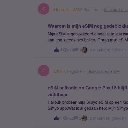
G
Gebruiker-3582
Beginner
Simkaart en
Waarom is mijn eSIM nog gedeblokke
Mijn eSIM is geblokkeerd omdat ik te laat wa
kan nog steeds niet bellen. Graag mijn eSI
vindbaarheid.
1
18
1
2 maanden geleden
O
olhshk
Beginner
Simkaart en eSIM
eSIM activatie op Google Pixel 8 blij
zichtbaar
Hallo,Ik probeer mijn Simyo eSIM op een Googl
Simyo app.Wat ik al gedaan heb: Mijn Simyo app geïnstalleerd wachtwoor
e-mail succesvol ingelogd in de app meerdere keren opnieuw geprobeerd cache gewist app opnieuw
0
22
3
2 maanden geleden
gestart Probleem: na het inloggen zie ik geen contract de groene knop “Aan de s
wanneer ik daarop druk, kom ik steeds terug op hetzelfde sche