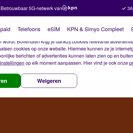
Betrouwbaar 5G-netwerk van
36
kies van Simyo
paid
Telefoons
eSIM
KPN & Simyo Compleet
okies op onze website. Met deze cookies zorgen wij ervoor dat j
 wordt. Bovendien krijg je dankzij cookies relevante advertentie
laatsen cookies op onze website. Hiermee kunnen ze je internet
oonlijke berichten of advertenties kunnen laten zien op en buite
instellingen
op elk moment aanpassen. Hier vind je ook onze
p
ren
Weigeren