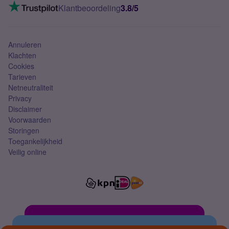
VoLTE 4G bellen
Klantbeoordeling
3.8/5
Mobiel abonnement
Simkaart
Annuleren
Klachten
Cookies
Tarieven
Netneutraliteit
Privacy
Disclaimer
Voorwaarden
Storingen
Toegankelijkheid
Veilig online