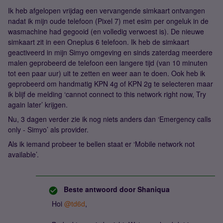
Ik heb afgelopen vrijdag een vervangende simkaart ontvangen
nadat ik mijn oude telefoon (Pixel 7) met esim per ongeluk in de
wasmachine had gegooid (en volledig verwoest is). De nieuwe
simkaart zit in een Oneplus 6 telefoon. Ik heb de simkaart
geactiveerd in mijn Simyo omgeving en sinds zaterdag meerdere
malen geprobeerd de telefoon een langere tijd (van 10 minuten
tot een paar uur) uit te zetten en weer aan te doen. Ook heb ik
geprobeerd om handmatig KPN 4g of KPN 2g te selecteren maar
ik blijf de melding ‘cannot connect to this network right now, Try
again later’ krijgen.
Nu, 3 dagen verder zie ik nog niets anders dan ‘Emergency calls
only - Simyo’ als provider.
Als ik iemand probeer te bellen staat er ‘Mobile network not
available’.
Beste antwoord door
Shaniqua
Hoi ​
@td6d
,