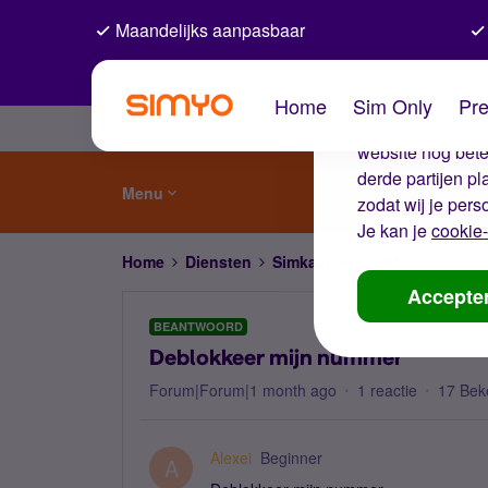
Maandelijks aanpasbaar
De coo
Home
Sim Only
Pre
Wij gebruiken co
website nog beter
derde partijen p
Menu
zodat wij je pers
Je kan je
cookie-
Home
Diensten
Simkaart en eSIM
Deblokke
Accepte
BEANTWOORD
Deblokkeer mijn nummer
Forum|Forum|1 month ago
1 reactie
17 Bek
Alexei
Beginner
A