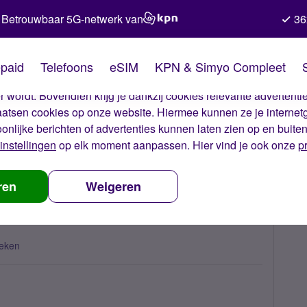
Betrouwbaar 5G-netwerk van
36
kies van Simyo
paid
Telefoons
eSIM
KPN & Simyo Compleet
okies op onze website. Met deze cookies zorgen wij ervoor dat j
 wordt. Bovendien krijg je dankzij cookies relevante advertentie
laatsen cookies op onze website. Hiermee kunnen ze je internet
oonlijke berichten of advertenties kunnen laten zien op en buite
instellingen
op elk moment aanpassen. Hier vind je ook onze
p
er mijn nummer
ren
Weigeren
eken