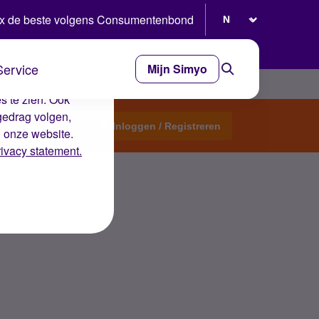
Selecteer taal
x de beste volgens Consumentenbond
Service
Mijn Simyo
e ervaring op de
s te zien. Ook
gedrag volgen,
Start een topic
Inloggen / Registreren
n onze website.
rivacy statement.