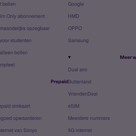
 bellen
Google
Sim Only abonnement
HMD
 maandelijks opzegbaar
OPPO
voor studenten
Samsung
alleen bellen
Meer w
mpleet
Dual sim
Buitenland
Prepaid
VriendenDeal
epaid simkaart
eSIM
tegoed opwaarderen
Meerdere nummers
nternet van Simyo
5G internet