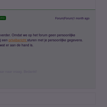
Forum|Forum|1 month ago
ORD
ag verder. Omdat we op het forum geen persoonlijke
ij een
privébericht
sturen met je persoonlijke gegevens.
wat er aan de hand is.
daar naar vraag. Bedankt!