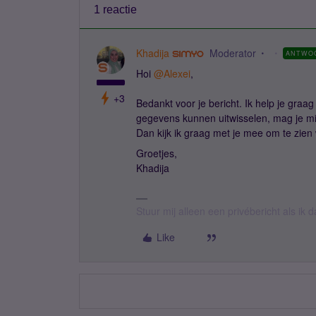
1 reactie
Khadija
Moderator
ANTWO
Hoi ​
@Alexei
,
+3
Bedankt voor je bericht. Ik help je gra
gegevens kunnen uitwisselen, mag je m
Dan kijk ik graag met je mee om te zien 
Groetjes,
Khadija
Stuur mij alleen een privébericht als ik 
Like