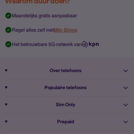
Waarom duur doen?
Maandelijks gratis aanpasbaar
Regel alles zelf met
Mijn Simyo
Het betrouwbare 5G-netwerk van
Over telefoons
Abonnement met telefoon
Populaire telefoons
Informatie over telefoons
Pixel 10
Sim Only
Alle telefoons
Pixel 9a
Sim Only
Prepaid
iPhone 16
Sim Only internet
Prepaid