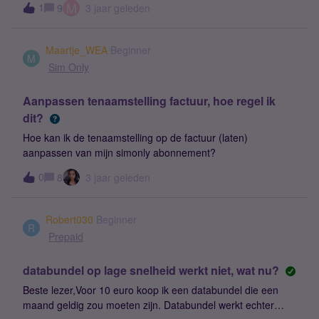
M
1
9
3 jaar geleden
bundels.Dan m ogen die best wat duurder zijn.Simyo, doe er
gezet maar het werkt niet, kan geen netwetk vinden. Tot op
wat aan.Een ander kaaertje is zo gekocht.
heden heb ik GEEN mail met 06, pincode of wachtwoord
ontvangen.Ik kan nergens naar toe bellen en niemand kan
Maartje_WEA
Beginner
mij bellen. Ik wacht al 5 dagen. Jullie hebben de mail met
M
Sim Only
telefoonnummer, wachtwoord en pincode NIET
verzonden. Graag via mail contact met mij opnemen en zsm
Aanpassen tenaamstelling factuur, hoe regel ik
van het nieuw abonnement samen korting mijn gegevens
dit?
sturen.
Hoe kan ik de tenaamstelling op de factuur (laten)
aanpassen van mijn simonly abonnement?
0
8
3 jaar geleden
Robert030
Beginner
R
Prepaid
databundel op lage snelheid werkt niet, wat nu?
Beste lezer,Voor 10 euro koop ik een databundel die een
maand geldig zou moeten zijn. Databundel werkt echter