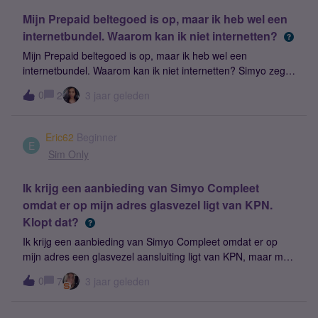
Mijn Prepaid beltegoed is op, maar ik heb wel een
internetbundel. Waarom kan ik niet internetten?
Mijn Prepaid beltegoed is op, maar ik heb wel een
internetbundel. Waarom kan ik niet internetten? Simyo zegt
dat ik mijn tegoed moet opwaarderen maar dat slaat
0
2
3 jaar geleden
nergens op.Ik had 20 euro op mijn rekening staan, ik heb
onbeperkt internet geactiveerd (10 euro). Ik had 10 euro. Ik
zet mijn wifi uit, begon mijn internet te gebruiken en werkte
Eric62
Beginner
toen niet meer.Als ik weer opwaardeer, gebruiken ze mijn
E
Sim Only
tegoed en heb ik nooit onbeperkt internet. HET IS ECHT
SCAM, en ze antwoorden nooit, het slechtste bedrijf ooit.Ik
Ik krijg een aanbieding van Simyo Compleet
wil mijn 20 euro terug.
omdat er op mijn adres glasvezel ligt van KPN.
Klopt dat?
Ik krijg een aanbieding van Simyo Compleet omdat er op
mijn adres een glasvezel aansluiting ligt van KPN, maar mijn
internetprovider is Online.nl. Is de KPN aansluiting op mijn
0
7
3 jaar geleden
woonadres dan voldoende of dien ik KPN ook als provider te
hebben?