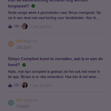
toegepast?
Sinds vorige week 4 gezinsleden naar Simyo overgezet. Nu
zie ik een deal met veel korting voor familieleden. Kan ik
daar nog gebruik van maken?Admin: titel aangepast
0
1
3 jaar geleden
vanwege vindbaarheid.
Nbd
Beginner
N
Sim Only
Simyo Compleet komt te vervallen, wat is er aan de
hand?
Hallo, mijn kpn compleet is gestopt zie het ook niet meer in
de app. Bij kpn is er niks veranderd. Hoe kan ik het weer
activeren zie het nergens staan in de app.
0
7
3 jaar geleden
VGV
Beginner
V
Prepaid