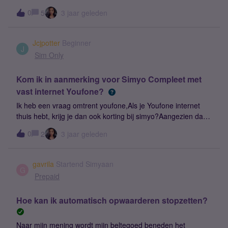
abonnement. Wij worden geconfronteerd via de reclame dat
0
5
3 jaar geleden
je nu een abonnement kan afsluiten voor 10 euro per
maand. Waarom laten jullie je vaste klanten meer betalen?
Graag uw reactie !
Jcjpotter
Beginner
J
Sim Only
Kom ik in aanmerking voor Simyo Compleet met
vast internet Youfone?
Ik heb een vraag omtrent youfone,Als je Youfone internet
thuis hebt, krijg je dan ook korting bij simyo?Aangezien dat
KPN dit jaar youfone heeft overgenomen.Vriendelijke groet
0
2
3 jaar geleden
Johan~ admin: titel aangepast i.v.m. vindbaarheid.
gavrila
Startend Simyaan
G
Prepaid
Hoe kan ik automatisch opwaarderen stopzetten?
Naar mijn mening wordt mijn beltegoed beneden het