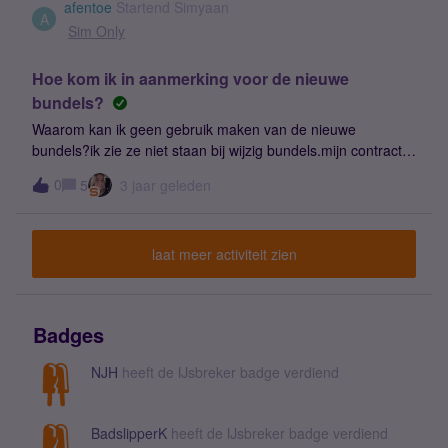
afentoe
Startend Simyaan
A
Sim Only
Hoe kom ik in aanmerking voor de nieuwe
bundels?
Waarom kan ik geen gebruik maken van de nieuwe
bundels?ik zie ze niet staan bij wijzig bundels.mijn contract is
al lang afgelopen. Admin: Titel aangepast vanwege
0
5
3 jaar geleden
vindbaarheid.
laat meer activiteit zien
Badges
NJH
heeft de IJsbreker badge verdiend
BadslipperK
heeft de IJsbreker badge verdiend