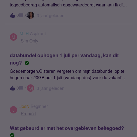
tegoedbedrag automatisch opgewaardeerd, waar kan ik dit
uitzetten?
0
8
3 jaar geleden
M_H
Aspirant
M
Sim Only
databundel ophogen 1 juli per vandaag, kan dit
nog?
Goedemorgen,Gisteren vergeten om mijn databundel op te
hogen naar 20GB per 1 juli (vandaag dus) voor de vakantie.
Is er nog een mouw aan te passen dat het toch vandaag
M
0
4
3 jaar geleden
kan ingaan? Bedankt
JosN
Beginner
J
Prepaid
Wat gebeurd er met het overgebleven beltegoed?