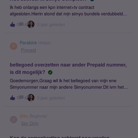
Ik heb onlangs een kpn internet+tv contract
afgesloten.Hierin stond dat mjn simyo bundels verdubbeld
zouden worden.Maar in mijn simyo kan ik hier niks van zien?
0
6
3 jaar geleden
~Admin: titel aangepast i.v.m. betere vindbaarheid.
Parabink
Helper
P
Prepaid
beltegoed overzetten naar ander Prepaid nummer,
is dit mogelijk?
Goedemorgen,Graag wil ik het beltegoed van mijn ene
Simyonummer naar mijn andere Simyonummer.Dit ivm het
overstappen naar een abonnement.Kunnen jullie dit
0
6
3 jaar geleden
verzorgen❓
2f4u
Beginner
2
Sim Only
Kan de samenkorting achteraf nog worden