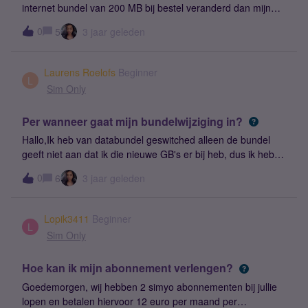
internet bundel van 200 MB bij bestel veranderd dan mijn
abonement naar de nieuwe prijs van 4 euro? Dus blijft mijn
0
5
3 jaar geleden
prijs van 3 euro hetzelfde wat ik ook erbij bij bestel of later
eraf haal of veranderd er iets. Alvast bedankt Carien
Laurens Roelofs
Beginner
L
Sim Only
Per wanneer gaat mijn bundelwijziging in?
Hallo,Ik heb van databundel geswitched alleen de bundel
geeft niet aan dat ik die nieuwe GB's er bij heb, dus ik heb
het wel geswitched, maar het is er niet. Nou is mijn
0
6
3 jaar geleden
probleem dat ik er wel gewoon voor moet betalen, dus ik
heb een nieuwe databundel, maar ik kan het niet gebruiken,
maar ik moet er dus wel gewoon voor betalen. Hebben jullie
Lopik3411
Beginner
misschien een idee hoe dit komt en hoe ik dit op kan
L
Sim Only
lossen? Groeten Laurens Roelofs
Hoe kan ik mijn abonnement verlengen?
Goedemorgen, wij hebben 2 simyo abonnementen bij jullie
lopen en betalen hiervoor 12 euro per maand per