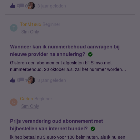
tarieven als ik verleng?
0
6
3 jaar geleden
TonM1965
Beginner
T
Sim Only
Wanneer kan ik nummerbehoud aanvragen bij
nieuwe provider na annulering?
Gisteren een abonnement afgesloten bij Simyo met
nummerbehoud. 20 oktober a.s. zal het nummer worden
geporteerd. Bij nader inzien zie ik toch af van het
0
1
3 jaar geleden
abonnement afgesloten bij Simyo (binnen bedenktermijn). Ik
heb het afgesloten abonnement dan ook geannuleerd.
Netjes een mail gehad dat er binnen twee dagen een reactie
Carien
Beginner
komt. Hoe lang neemt de annulering in beslag? Ik wil
C
Sim Only
namelijk bij KPN een Sim-only abonnement afsluiten met
nummerbehoud. Kan dat nu al of moet ik wachten totdat ik
Prijs verandering oud abonnement met
een bevestiging krijg van de annulering van de
bijbestellen van internet bundel?
klantenservice van Simyo. Kunt u zorgdragen voor een
snelle afhandeling van de annulering?
Ik heb betaal nu 3 euro voor 100 belminuten. als ik nu een