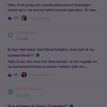
Hallo, ik wil graag een prepaid abonnement beeindigen
omdat wij nu via simonly bellen/internet gebruiken. Er staat
echter nog geld op het prepaid abonnement. Kan dit
0
1
3 jaar geleden
overgezet worden naar een van de simonly abonnementen
of ben ik dit bedrag kwijt als ik de telefoon niet meer
gebruik? Ook is automatisch opwaarderen ingeschakeld en
DiDiX
Beginner
dat heb ik dus ook niet meer nodig. Ik lees dat ik dat in
D
Prepaid
mijnsimyo/overzicht uit moet kunnen schakelen maar ik kan
de knop nergens vinden. Ik hoor het graag. Groeten
Ik kan niet meer met iDeal betalen, hoe kan ik nu
josAdmin: Titel aangepast vanwege vindbaarheid.
opwaarderen?
Hallo,Ik kan niet meer met Ideal betalen. Is het mogelijk om
via bankoverschrijving te betalen. Hebben jullie een
bankrekening en hoe zou ik dit moeten doen?Bedankt voor
0
1
3 jaar geleden
jullie hulp! met vriendelijke groeten
Ptr1968
Beginner
P
Sim Only
Hoe activeer ik Simyo Compleet?