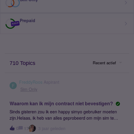
Prepaid
Recent actief
710 Topics
FreddyRoos
Aspirant
F
Sim Only
Waarom kan ik mijn contract niet bevestigen?
Sinds gisteren zou ik een happy simyo gebruiker moeten
zijn.Helaas, ik heb van alles geprobeerd om mijn sim te
activeren, maar bij het inloggrn blijft het mis gaan bij akkoord
0
17
3 jaar geleden
gaan nieuw contract, hoe vaak ik ook op de blauwe knop