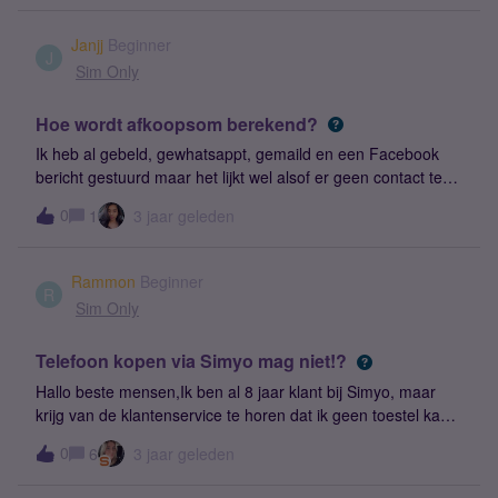
druk
Janjj
Beginner
J
Sim Only
Hoe wordt afkoopsom berekend?
Ik heb al gebeld, gewhatsappt, gemaild en een Facebook
bericht gestuurd maar het lijkt wel alsof er geen contact te
krijgen is met jullie klantenservice. Ik wil overstappen naar
0
1
3 jaar geleden
een andere provider en heb in dit kader ook al een nieuw
abonnement afgesloten. Nu is mijn verzoek tot
nummerbehoud afgewezen. Ik heb reeds een mail gestuurd
Rammon
Beginner
aan jullie klantenservice maar was benieuwd of mij in de
R
Sim Only
tussentijd kan worden verteld wat de eventuele afkoopsom
zou zijn? En hoe wordt deze afkoopsom berekend?
Telefoon kopen via Simyo mag niet!?
Hallo beste mensen,Ik ben al 8 jaar klant bij Simyo, maar
krijg van de klantenservice te horen dat ik geen toestel kan
kopen aangezien ik een maandelijks opzegbaar contract
0
6
3 jaar geleden
heb. Enige optie is een contract voor 1 of 2 jaar af te sluiten.
Dit vind ik erg vreemd! als ik dat toestel gewoon betaal, wat