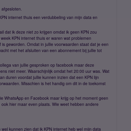
e afgesloten.
 KPN internet thuis een verdubbeling van mijn data en
il dat ik deze niet zo krijgen omdat ik geen KPN zou
ge week KPN internet thuis er waren wat problemen
ef is geworden. Omdat in jullie voorwaarden staat dat je een
cht met het afsluiten van een abonnement bij jullie tot
ollega van jullie gesproken op facebook maar deze
ens niet meer. Waarschijnlijk omdat het 20:00 uur was. Wat
n duren voordat jullie kunnen inzien dat een KPN lijn
e voorwaarden. Misschien is het handig om dit in de toekomst
jullie WhatsApp en Facebook maar krijg op het moment geen
en ook hier maar even plaats. Wie weet hebben andere
ie wel kunnen zien dat ik KPN internet heb wel mijn data