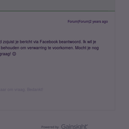
Forum|Forum|2 years ago
 zojuist je bericht via Facebook beantwoord. Ik wil je
te behouden om verwarring te voorkomen. Mocht je nog
graag! 😊
k daar om vraag. Bedankt!