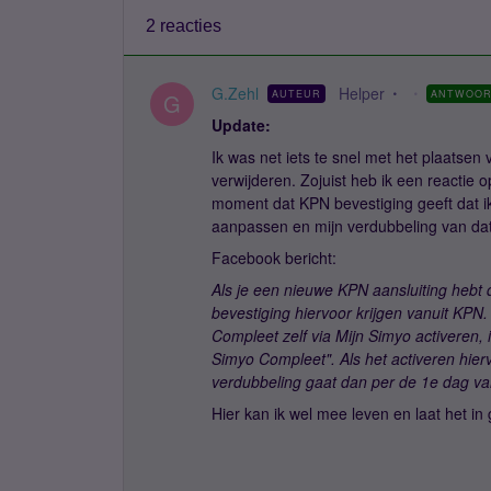
2 reacties
G.Zehl
Helper
AUTEUR
ANTWOO
G
Update:
Ik was net iets te snel met het plaatsen 
verwijderen. Zojuist heb ik een reactie o
moment dat KPN bevestiging geeft dat ik i
aanpassen en mijn verdubbeling van dat
Facebook bericht:
Als je een nieuwe KPN aansluiting hebt 
bevestiging hiervoor krijgen vanuit KPN
Compleet zelf via Mijn Simyo activeren, 
Simyo Compleet". Als het activeren hier
verdubbeling gaat dan per de 1e dag v
Hier kan ik wel mee leven en laat het i