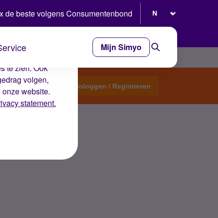
Selecteer taal
x de beste volgens Consumentenbond
Service
Mijn Simyo
e ervaring op de
s te zien. Ook
gedrag volgen,
Start een topic
Inloggen / Registreren
n onze website.
rivacy statement.