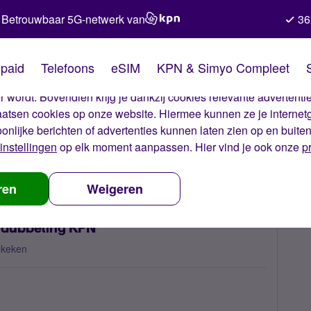
Betrouwbaar 5G-netwerk van
36
kies van Simyo
paid
Telefoons
eSIM
KPN & Simyo Compleet
okies op onze website. Met deze cookies zorgen wij ervoor dat j
 wordt. Bovendien krijg je dankzij cookies relevante advertentie
laatsen cookies op onze website. Hiermee kunnen ze je internet
oonlijke berichten of advertenties kunnen laten zien op en buite
instellingen
op elk moment aanpassen. Hier vind je ook onze
p
t geen data verdubbeling KPN
ren
Weigeren
rdubbeling KPN
ekeken