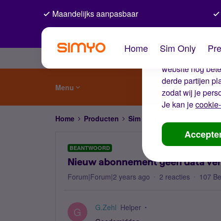
Maandelijks aanpasbaar
De coo
Home
Sim Only
Pre
Wij gebruiken co
website nog beter
derde partijen p
Menu
zodat wij je pers
Je kan je
cookie-
Home
Producten
Sim Only
Nieuw abonnemen
Accepte
BEANTWOORD
Nieuw abonnement geen data ve
Forum|Forum|2 years ago
2 reacties
107 B
G.Zehl
Helper
G