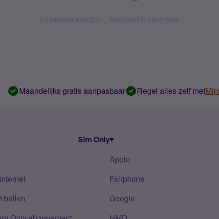
Forumvoorwaarden
Accessibility statement
Maandelijks gratis aanpasbaar
Regel alles zelf met
Mij
Sim Only
Apple
internet
Fairphone
 bellen
Google
Sim Only abonnement
HMD