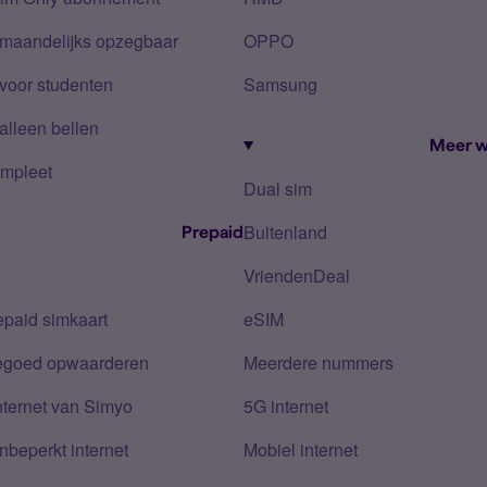
 maandelijks opzegbaar
OPPO
voor studenten
Samsung
alleen bellen
Meer w
mpleet
Dual sim
Buitenland
Prepaid
VriendenDeal
epaid simkaart
eSIM
tegoed opwaarderen
Meerdere nummers
nternet van Simyo
5G internet
nbeperkt internet
Mobiel internet