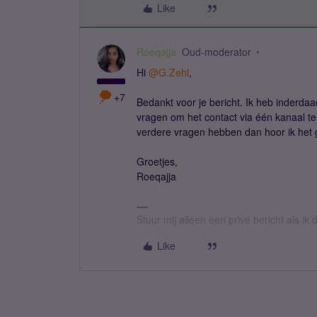
Like
Roeqajja
Oud-moderator
Hi
@G.Zehl
,
+7
Bedankt voor je bericht. Ik heb inderdaad
vragen om het contact via één kanaal 
verdere vragen hebben dan hoor ik het 
Groetjes,
Roeqajja
Stuur mij alleen een privé bericht als i
Like